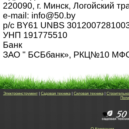
220090, г. Минск, Логойский тра
e-mail: info@50.by
р/с BY61 UNBS 301200728100
УНП 191775510
Банк
ЗАО " БСБбанк», РКЦ№10 МФО 15
Электроинструмент
|
Садовая техника
|
Силовая техника
|
Строительно
Поли
О Компании