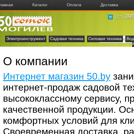
лавная
Каталог
Оплата
Доставка
395
(17)
Электроинструмент
Садовая техника
Силовая техника
Вод
О компании
Интернет магазин 50.by
зани
интернет-продаж садовой те
высококлассному сервису, п
качественной продукции. Ос
комфортных условий для кли
Своевременная доставка, ра