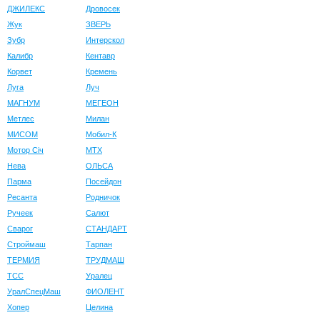
ДЖИЛЕКС
Дровосек
Жук
ЗВЕРЬ
Зубр
Интерскол
Калибр
Кентавр
Корвет
Кремень
Луга
Луч
МАГНУМ
МЕГЕОН
Метлес
Милан
МИСОМ
Мобил-К
Мотор Сiч
МТХ
Нева
ОЛЬСА
Парма
Посейдон
Ресанта
Родничок
Ручеек
Салют
Сварог
СТАНДАРТ
Строймаш
Тарпан
ТЕРМИЯ
ТРУДМАШ
ТСС
Уралец
УралСпецМаш
ФИОЛЕНТ
Хопер
Целина