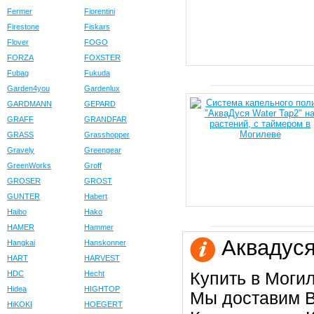
Fermer
Fiorentini
Firestone
Fiskars
Flover
FOGO
FORZA
FOXSTER
Fubag
Fukuda
Garden4you
Gardenlux
GARDMANN
GEPARD
GRAFF
GRANDFAR
GRASS
Grasshopper
Gravely
Greengear
GreenWorks
Groff
GROSER
GROST
GUNTER
Habert
Haibo
Hako
HAMER
Hammer
Аквадуся
Hangkai
Hanskonner
HART
HARVEST
Купить в Моги
HDC
Hecht
Hidea
HIGHTOP
Мы доставим В
HiKOKI
HOEGERT