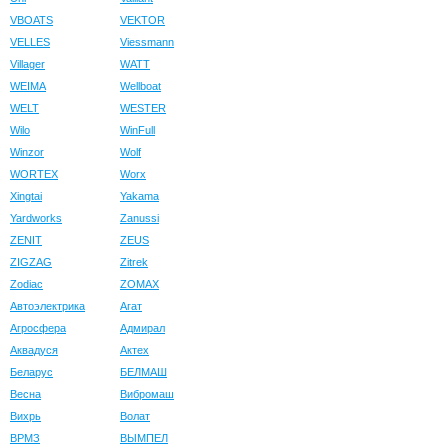
VBOATS
VEKTOR
VELLES
Viessmann
Villager
WATT
WEIMA
Wellboat
WELT
WESTER
Wilo
WinFull
Winzor
Wolf
WORTEX
Worx
Xingtai
Yakama
Yardworks
Zanussi
ZENIT
ZEUS
ZIGZAG
Zitrek
Zodiac
ZOMAX
Автоэлектрика
Агат
Агросфера
Адмирал
Аквадуся
Актех
Беларус
БЕЛМАШ
Весна
Вибромаш
Вихрь
Волат
ВРМЗ
ВЫМПЕЛ