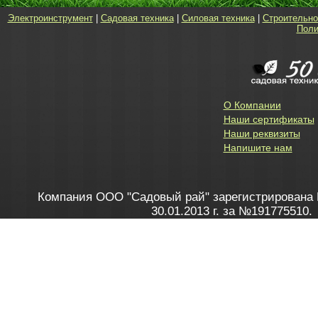
Электроинструмент
|
Садовая техника
|
Силовая техника
|
Строительно
Поли
О Компании
Наши сертификаты
Наши реквизиты
Напишите нам
Компания ООО "Садовый рай" зарегистрирована 
30.01.2013 г. за №191775510.
Зарегистрирован в Торговом реестре 28.02.2013 г. 
Как это работает
до 20:00 пн-пт, с 10:00 до 16:00 
1. Заказываю товар
2. Полу
в Контакт центре
Заби
8 801 100 45 46
Мне 
Бела
e-mail
skype