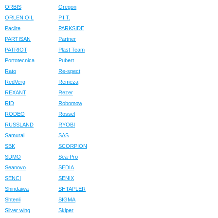
ORBIS
Oregon
ORLEN OIL
P.I.T.
Paclite
PARKSIDE
PARTISAN
Partner
PATRIOT
Plast Team
Portotecnica
Pubert
Rato
Re-spect
RedVerg
Remeza
REXANT
Rezer
RID
Robomow
RODEO
Rossel
RUSSLAND
RYOBI
Samurai
SAS
SBK
SCORPION
SDMO
Sea-Pro
Seanovo
SEDIA
SENCI
SENIX
Shindaiwa
SHTAPLER
Shtenli
SIGMA
Silver wing
Skiper