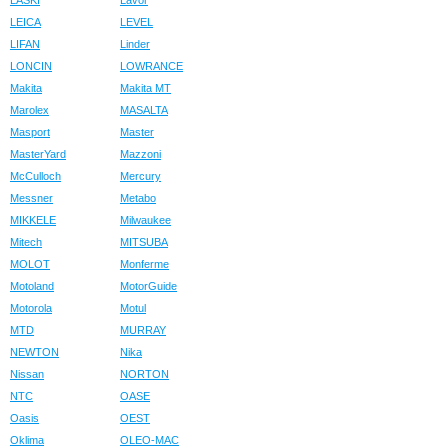
LASKI
Lavor
LEICA
LEVEL
LIFAN
Linder
LONCIN
LOWRANCE
Makita
Makita MT
Marolex
MASALTA
Masport
Master
MasterYard
Mazzoni
McCulloch
Mercury
Messner
Metabo
MIKKELE
Milwaukee
Mitech
MITSUBA
MOLOT
Monferme
Motoland
MotorGuide
Motorola
Motul
MTD
MURRAY
NEWTON
Nika
Nissan
NORTON
NTC
OASE
Oasis
OEST
Oklima
OLEO-MAC