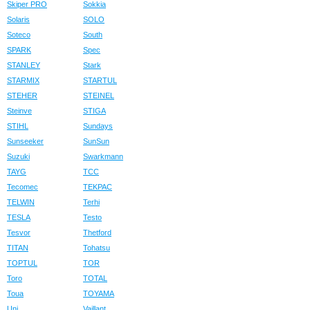
Skiper PRO
Sokkia
Solaris
SOLO
Soteco
South
SPARK
Spec
STANLEY
Stark
STARMIX
STARTUL
STEHER
STEINEL
Steinve
STIGA
STIHL
Sundays
Sunseeker
SunSun
Suzuki
Swarkmann
TAYG
TCC
Tecomec
TEKPAC
TELWIN
Terhi
TESLA
Testo
Tesvor
Thetford
TITAN
Tohatsu
TOPTUL
TOR
Toro
TOTAL
Toua
TOYAMA
Uni
Vaillant