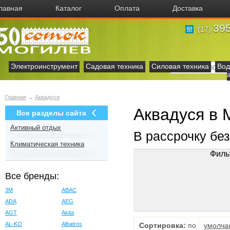
лавная
Каталог
Оплата
Доставка
395
(17)
Электроинструмент
Садовая техника
Силовая техника
Вод
Главная
→
Аквадуся
Аквадуся в 
Все разделы сайта
Активный отдых
В рассрочку бе
Климатическая техника
Филь
Все бренды:
3M
ABAC
ADA
AEG
AGT
Akita
AL-KO
Albatros
Сортировка:
по
умолча