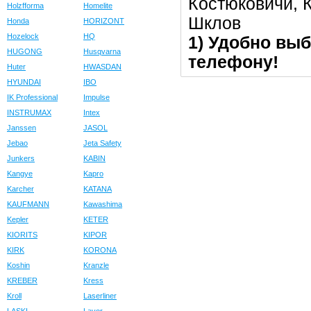
Костюковичи, К
Holzfforma
Homelite
Шклов
Honda
HORIZONT
Hozelock
HQ
1) Удобно выб
HUGONG
Husqvarna
телефону!
Huter
HWASDAN
HYUNDAI
IBO
IK Professional
Impulse
INSTRUMAX
Intex
Janssen
JASOL
Jebao
Jeta Safety
Junkers
KABIN
Kangye
Kapro
Karcher
KATANA
KAUFMANN
Kawashima
Kepler
KETER
KIORITS
KIPOR
KIRK
KORONA
Koshin
Kranzle
KREBER
Kress
Kroll
Laserliner