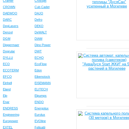
Cramer
Crossjet
CROWN
Cub Cadet
DAEWOO
DAJO
DARC
Defro
DegLasers
DEKO
Denzel
DeWALT
DGM
DIAM
Diggermaer
Dino Power
Dogrular
DWT
DYLLU
ECHO
ECO
EcoFlow
ECOTERM
Edon
EFCO
Eibenstock
Einhell
EISEMANN
Eland
ELITECH
Elp
Elpumps
Enar
ENDO
ENDRESS
Energolux
Engineering
Eurolux
Europower
EVOline
EXTEL
Felisatti