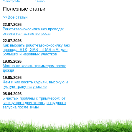
ЭлектроМаш
Энкор
Полезные статьи
>>Все статьи
22.07.2026
Робот-газонокосилка без провода:
ответы на частые вопросы
22.07.2026
Как выбрать робот-газонокосилку без
провода: RTK, GPS, LiDAR и AI для
больших и неровных участков
19.05.2026
Можно ли косить триммером после
дождя
19.05.2026
Чем и как косить бурьян, высокую и
густую траву на участке
08.04.2026
5 частых проблем с триммером: от
глохнущего двигателя до трудного
запуска после зимы