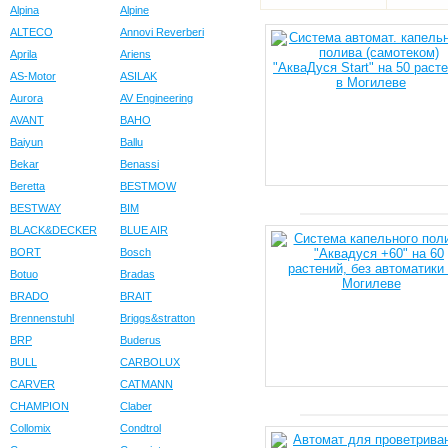
Alpina
Alpine
ALTECO
Annovi Reverberi
Aprila
Ariens
AS-Motor
ASILAK
Aurora
AV Engineering
AVANT
BAHO
Baiyun
Ballu
Bekar
Benassi
Beretta
BESTMOW
BESTWAY
BIM
BLACK&DECKER
BLUE AIR
BORT
Bosch
Botuo
Bradas
BRADO
BRAIT
Brennenstuhl
Briggs&stratton
BRP
Buderus
BULL
CARBOLUX
CARVER
CATMANN
CHAMPION
Claber
Collomix
Condtrol