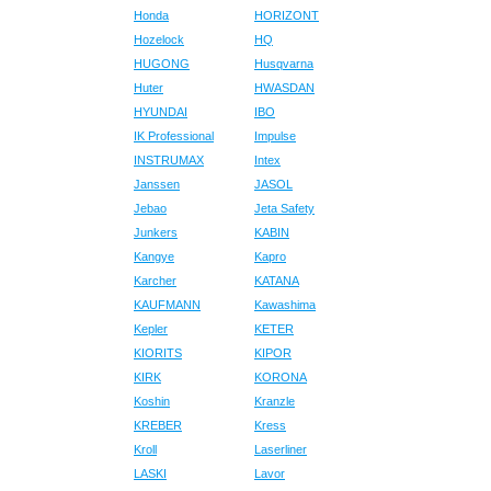
Honda
HORIZONT
Hozelock
HQ
HUGONG
Husqvarna
Huter
HWASDAN
HYUNDAI
IBO
IK Professional
Impulse
INSTRUMAX
Intex
Janssen
JASOL
Jebao
Jeta Safety
Junkers
KABIN
Kangye
Kapro
Karcher
KATANA
KAUFMANN
Kawashima
Kepler
KETER
KIORITS
KIPOR
KIRK
KORONA
Koshin
Kranzle
KREBER
Kress
Kroll
Laserliner
LASKI
Lavor