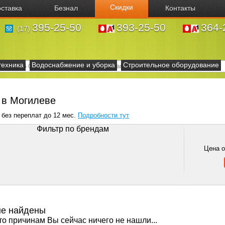
Скидки
ставка
Безнал
Контакты
395-25-50
393-25-50
364-
(17)
техника
Водоснабжение и уборка
Строительное оборудование
s в Могилеве
 без переплат до 12 мес.
Подробности тут
Фильтр по брендам
Цена 
не найдены
то причинам Вы сейчас ничего не нашли...