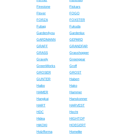
Fermer
Fiorentini
Firestone
Fiskars
Flover
FOGO
FORZA
FOXSTER
Fubag
Fukuda
Garden4you
Gardenlux
GARDMANN
GEPARD
GRAFF
GRANDFAR
GRASS
Grasshopper
Gravely
Greengear
GreenWorks
Groff
GROSER
GROST
GUNTER
Habert
Haibo
Hako
HAMER
Hammer
Hangkai
Hanskonner
HART
HARVEST
HDC
Hecht
Hidea
HIGHTOP
HiKOKI
HOEGERT
Holzfforma
Homelite