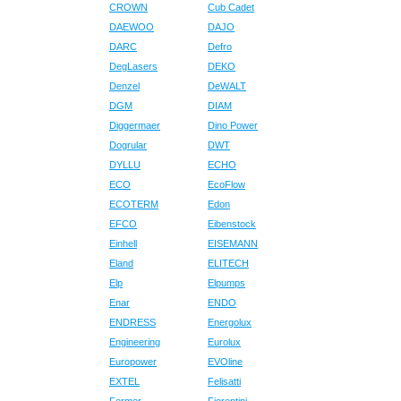
CROWN
Cub Cadet
DAEWOO
DAJO
DARC
Defro
DegLasers
DEKO
Denzel
DeWALT
DGM
DIAM
Diggermaer
Dino Power
Dogrular
DWT
DYLLU
ECHO
ECO
EcoFlow
ECOTERM
Edon
EFCO
Eibenstock
Einhell
EISEMANN
Eland
ELITECH
Elp
Elpumps
Enar
ENDO
ENDRESS
Energolux
Engineering
Eurolux
Europower
EVOline
EXTEL
Felisatti