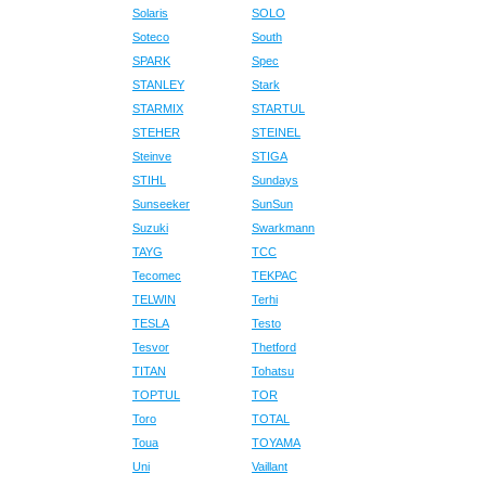
Solaris
SOLO
Soteco
South
SPARK
Spec
STANLEY
Stark
STARMIX
STARTUL
STEHER
STEINEL
Steinve
STIGA
STIHL
Sundays
Sunseeker
SunSun
Suzuki
Swarkmann
TAYG
TCC
Tecomec
TEKPAC
TELWIN
Terhi
TESLA
Testo
Tesvor
Thetford
TITAN
Tohatsu
TOPTUL
TOR
Toro
TOTAL
Toua
TOYAMA
Uni
Vaillant