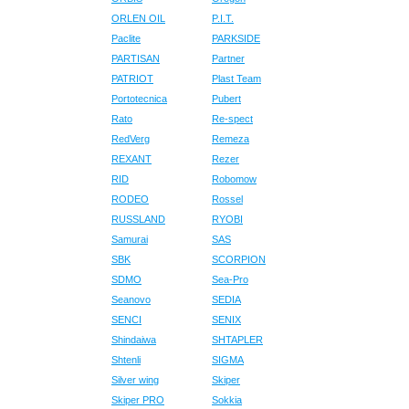
ORLEN OIL
P.I.T.
Paclite
PARKSIDE
PARTISAN
Partner
PATRIOT
Plast Team
Portotecnica
Pubert
Rato
Re-spect
RedVerg
Remeza
REXANT
Rezer
RID
Robomow
RODEO
Rossel
RUSSLAND
RYOBI
Samurai
SAS
SBK
SCORPION
SDMO
Sea-Pro
Seanovo
SEDIA
SENCI
SENIX
Shindaiwa
SHTAPLER
Shtenli
SIGMA
Silver wing
Skiper
Skiper PRO
Sokkia