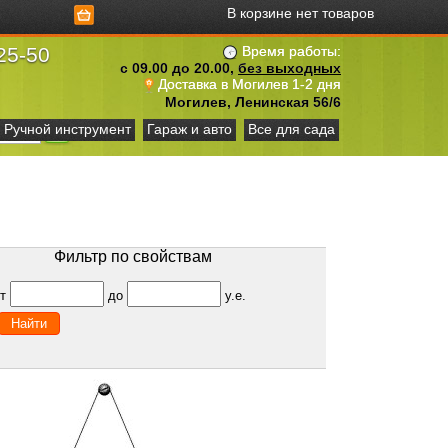
В корзине нет товаров
25-50
Время работы:
с 09.00 до 20.00,
без выходных
Доставка в Могилев 1-2 дня
Могилев, Ленинская 56/6
Ручной инструмент
Гараж и авто
Все для сада
Фильтр по свойствам
от
до
у.е.