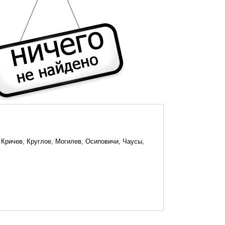
 Кричев, Круглое, Могилев, Осиповичи, Чаусы,