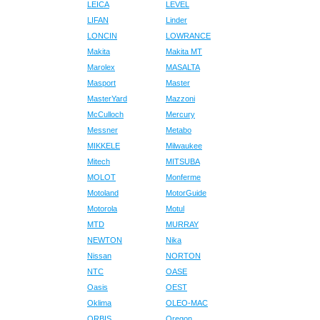
LEICA
LEVEL
LIFAN
Linder
LONCIN
LOWRANCE
Makita
Makita MT
Marolex
MASALTA
Masport
Master
MasterYard
Mazzoni
McCulloch
Mercury
Messner
Metabo
MIKKELE
Milwaukee
Mitech
MITSUBA
MOLOT
Monferme
Motoland
MotorGuide
Motorola
Motul
MTD
MURRAY
NEWTON
Nika
Nissan
NORTON
NTC
OASE
Oasis
OEST
Oklima
OLEO-MAC
ORBIS
Oregon