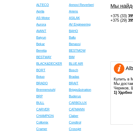
ALTECO
Annovi Reverberi
Мы найд
Aprila
Ariens
+375 (33)
39
AS-Motor
ASILAK
+375 (29)
39
Aurora
AV Engineering
AVANT
BAHO
Baiyun
Ballu
Bekar
Benassi
Beretta
BESTMOW
BESTWAY
BIM
BLACK&DECKER
BLUE AIR
Alb
BORT
Bosch
Botuo
Bradas
Купить в 
BRADO
BRAIT
Мы достав
Чериков, 
Brennenstuhl
Briggs&stratton
1) Удобно
BRP
Buderus
BULL
CARBOLUX
CARVER
CATMANN
CHAMPION
Claber
Collomix
Condtrol
Cramer
Crossjet