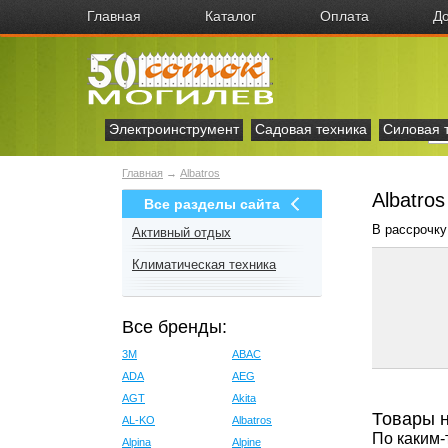
Главная
Каталог
Оплата
До
Электроинструмент
Садовая техника
Силовая 
Главная
→
Albatros
Albatro
Все разделы сайта
В рассрочку
Активный отдых
Климатическая техника
Все бренды:
3M
ABAC
ADA
AEG
AGT
Akita
Товары 
AL-KO
Albatros
По каким-
Alpina
Alpine