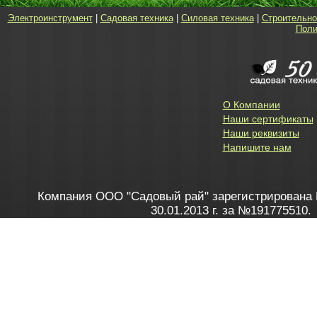
Электроинструмент
|
Садовая техника
|
Силовая техника
|
Строительно
Поли
О Компании
Наши сертификаты
Наши реквизиты
Напишите нам
Компания ООО "Садовый рай" зарегистрирована 
30.01.2013 г. за №191775510.
Зарегистрирован в Торговом реестре 28.02.2013 г. 
Как это работает
до 20:00 пн-пт, с 10:00 до 16:00 
1. Заказываю товар
2. Полу
в Контакт центре
Заби
8 801 100 45 46
Мне 
Бела
e-mail
skype