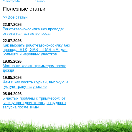
ЭлектроМаш
Энкор
Полезные статьи
>>Все статьи
22.07.2026
Робот-газонокосилка без провода:
ответы на частые вопросы
22.07.2026
Как выбрать робот-газонокосилку без
провода: RTK, GPS, LiDAR и AI для
больших и неровных участков
19.05.2026
Можно ли косить триммером после
дождя
19.05.2026
Чем и как косить бурьян, высокую и
густую траву на участке
08.04.2026
5 частых проблем с триммером: от
глохнущего двигателя до трудного
запуска после зимы