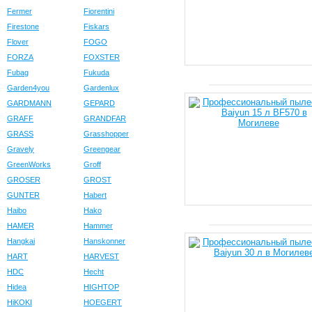
Fermer
Fiorentini
Firestone
Fiskars
Flover
FOGO
FORZA
FOXSTER
Fubag
Fukuda
Garden4you
Gardenlux
GARDMANN
GEPARD
GRAFF
GRANDFAR
GRASS
Grasshopper
Gravely
Greengear
GreenWorks
Groff
GROSER
GROST
GUNTER
Habert
Haibo
Hako
HAMER
Hammer
Hangkai
Hanskonner
HART
HARVEST
HDC
Hecht
Hidea
HIGHTOP
HiKOKI
HOEGERT