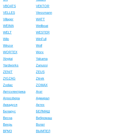
VBOATS
VEKTOR
VELLES
Viessmann
Villager
WATT
WEIMA
Wellboat
WELT
WESTER
Wilo
WinFull
Winzor
Wolf
WORTEX
Worx
Xingtai
Yakama
Yardworks
Zanussi
ZENIT
ZEUS
ZIGZAG
Zitrek
Zodiac
ZOMAX
Автоэлектрика
Агат
Агросфера
Адмирал
Аквадуся
Актех
Беларус
БЕЛМАШ
Весна
Вибромаш
Вихрь
Волат
ВРМЗ
ВЫМПЕЛ