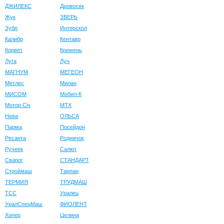
ДЖИЛЕКС
Дровосек
Жук
ЗВЕРЬ
Зубр
Интерскол
Калибр
Кентавр
Корвет
Кремень
Луга
Луч
МАГНУМ
МЕГЕОН
Метлес
Милан
МИСОМ
Мобил-К
Мотор Сiч
МТХ
Нева
ОЛЬСА
Парма
Посейдон
Ресанта
Родничок
Ручеек
Салют
Сварог
СТАНДАРТ
Строймаш
Тарпан
ТЕРМИЯ
ТРУДМАШ
ТСС
Уралец
УралСпецМаш
ФИОЛЕНТ
Хопер
Целина