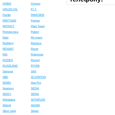
ORBIS
Oregon
ORLEN OIL
P.I.T.
Paclite
PARKSIDE
PARTISAN
Partner
PATRIOT
Plast Team
Portotecnica
Pubert
Rato
Re-spect
RedVerg
Remeza
REXANT
Rezer
RID
Robomow
RODEO
Rossel
RUSSLAND
RYOBI
Samurai
SAS
SBK
SCORPION
SDMO
Sea-Pro
Seanovo
SEDIA
SENCI
SENIX
Shindaiwa
SHTAPLER
Shtenli
SIGMA
Silver wing
Skiper