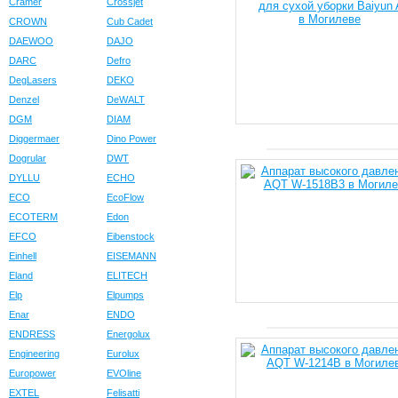
Cramer
Crossjet
CROWN
Cub Cadet
DAEWOO
DAJO
DARC
Defro
DegLasers
DEKO
Denzel
DeWALT
DGM
DIAM
Diggermaer
Dino Power
Dogrular
DWT
DYLLU
ECHO
ECO
EcoFlow
ECOTERM
Edon
EFCO
Eibenstock
Einhell
EISEMANN
Eland
ELITECH
Elp
Elpumps
Enar
ENDO
ENDRESS
Energolux
Engineering
Eurolux
Europower
EVOline
EXTEL
Felisatti