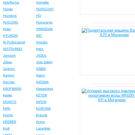
Holzfforma
Homelite
Honda
HORIZONT
Hozelock
HQ
HUGONG
Husqvarna
Huter
HWASDAN
HYUNDAI
IBO
IK Professional
Impulse
INSTRUMAX
Intex
Janssen
JASOL
Jebao
Jeta Safety
Junkers
KABIN
Kangye
Kapro
Karcher
KATANA
KAUFMANN
Kawashima
Kepler
KETER
KIORITS
KIPOR
KIRK
KORONA
Koshin
Kranzle
KREBER
Kress
Kroll
Laserliner