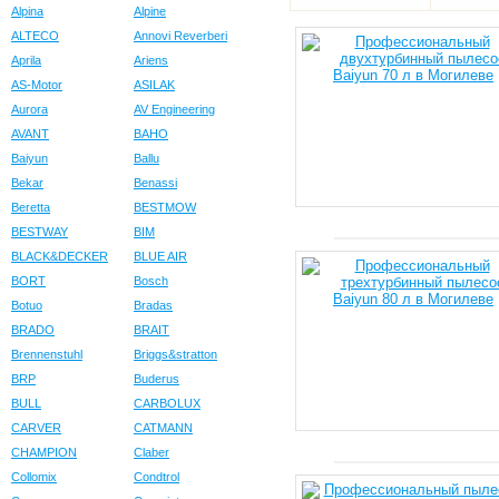
Alpina
Alpine
ALTECO
Annovi Reverberi
Aprila
Ariens
AS-Motor
ASILAK
Aurora
AV Engineering
AVANT
BAHO
Baiyun
Ballu
Bekar
Benassi
Beretta
BESTMOW
BESTWAY
BIM
BLACK&DECKER
BLUE AIR
BORT
Bosch
Botuo
Bradas
BRADO
BRAIT
Brennenstuhl
Briggs&stratton
BRP
Buderus
BULL
CARBOLUX
CARVER
CATMANN
CHAMPION
Claber
Collomix
Condtrol