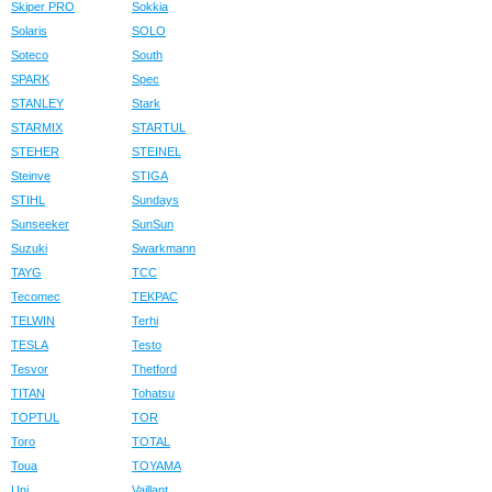
Skiper PRO
Sokkia
Solaris
SOLO
Soteco
South
SPARK
Spec
STANLEY
Stark
STARMIX
STARTUL
STEHER
STEINEL
Steinve
STIGA
STIHL
Sundays
Sunseeker
SunSun
Suzuki
Swarkmann
TAYG
TCC
Tecomec
TEKPAC
TELWIN
Terhi
TESLA
Testo
Tesvor
Thetford
TITAN
Tohatsu
TOPTUL
TOR
Toro
TOTAL
Toua
TOYAMA
Uni
Vaillant