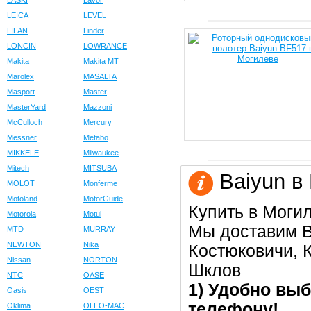
LASKI
Lavor
LEICA
LEVEL
LIFAN
Linder
LONCIN
LOWRANCE
Makita
Makita MT
Marolex
MASALTA
Masport
Master
MasterYard
Mazzoni
McCulloch
Mercury
Messner
Metabo
MIKKELE
Milwaukee
Mitech
MITSUBA
Baiyun в
MOLOT
Monferme
Motoland
MotorGuide
Купить в Моги
Motorola
Motul
Мы доставим В
MTD
MURRAY
NEWTON
Nika
Костюковичи, К
Nissan
NORTON
Шклов
NTC
OASE
1) Удобно выб
Oasis
OEST
телефону!
Oklima
OLEO-MAC