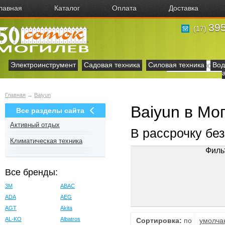
лавная
Каталог
Оплата
Доставка
395
(17)
Электроинструмент
Садовая техника
Силовая техника
Вод
Главная
→
Baiyun
Baiyun в Мо
Все разделы сайта
Активный отдых
В рассрочку бе
Климатическая техника
Филь
Все бренды:
3M
ABAC
ADA
AEG
AGT
Akita
AL-KO
Albatros
Сортировка:
по
умолча