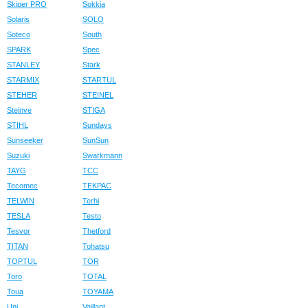
Skiper PRO
Sokkia
Solaris
SOLO
Soteco
South
SPARK
Spec
STANLEY
Stark
STARMIX
STARTUL
STEHER
STEINEL
Steinve
STIGA
STIHL
Sundays
Sunseeker
SunSun
Suzuki
Swarkmann
TAYG
TCC
Tecomec
TEKPAC
TELWIN
Terhi
TESLA
Testo
Tesvor
Thetford
TITAN
Tohatsu
TOPTUL
TOR
Toro
TOTAL
Toua
TOYAMA
Uni
Vaillant