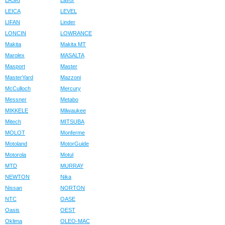
LASKI
Lavor
LEICA
LEVEL
LIFAN
Linder
LONCIN
LOWRANCE
Makita
Makita MT
Marolex
MASALTA
Masport
Master
MasterYard
Mazzoni
McCulloch
Mercury
Messner
Metabo
MIKKELE
Milwaukee
Mitech
MITSUBA
MOLOT
Monferme
Motoland
MotorGuide
Motorola
Motul
MTD
MURRAY
NEWTON
Nika
Nissan
NORTON
NTC
OASE
Oasis
OEST
Oklima
OLEO-MAC