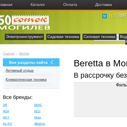
лавная
Каталог
Оплата
Доставка
395
(17)
Электроинструмент
Садовая техника
Силовая техника
Вод
Главная
→
Beretta
Beretta в М
Все разделы сайта
Активный отдых
В рассрочку бе
Климатическая техника
Филь
Все бренды:
3M
ABAC
ADA
AEG
AGT
Akita
AL-KO
Albatros