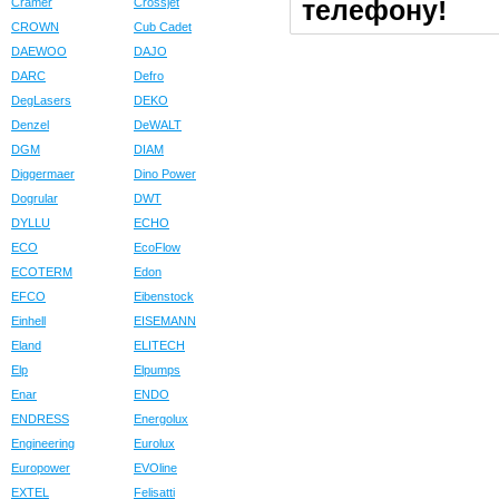
телефону!
Cramer
Crossjet
CROWN
Cub Cadet
DAEWOO
DAJO
DARC
Defro
DegLasers
DEKO
Denzel
DeWALT
DGM
DIAM
Diggermaer
Dino Power
Dogrular
DWT
DYLLU
ECHO
ECO
EcoFlow
ECOTERM
Edon
EFCO
Eibenstock
Einhell
EISEMANN
Eland
ELITECH
Elp
Elpumps
Enar
ENDO
ENDRESS
Energolux
Engineering
Eurolux
Europower
EVOline
EXTEL
Felisatti