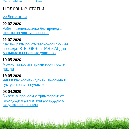
ЭлектроМаш
Энкор
Полезные статьи
>>Все статьи
22.07.2026
Робот-газонокосилка без провода:
ответы на частые вопросы
22.07.2026
Как выбрать робот-газонокосилку без
провода: RTK, GPS, LiDAR и AI для
больших и неровных участков
19.05.2026
Можно ли косить триммером после
дождя
19.05.2026
Чем и как косить бурьян, высокую и
густую траву на участке
08.04.2026
5 частых проблем с триммером: от
глохнущего двигателя до трудного
запуска после зимы