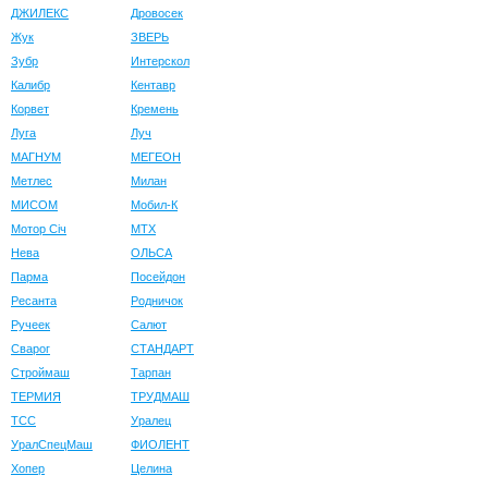
ДЖИЛЕКС
Дровосек
Жук
ЗВЕРЬ
Зубр
Интерскол
Калибр
Кентавр
Корвет
Кремень
Луга
Луч
МАГНУМ
МЕГЕОН
Метлес
Милан
МИСОМ
Мобил-К
Мотор Сiч
МТХ
Нева
ОЛЬСА
Парма
Посейдон
Ресанта
Родничок
Ручеек
Салют
Сварог
СТАНДАРТ
Строймаш
Тарпан
ТЕРМИЯ
ТРУДМАШ
ТСС
Уралец
УралСпецМаш
ФИОЛЕНТ
Хопер
Целина