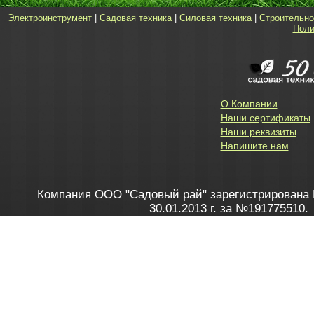
Электроинструмент
|
Садовая техника
|
Силовая техника
|
Строительно
Поли
О Компании
Наши сертификаты
Наши реквизиты
Напишите нам
Компания ООО "Садовый рай" зарегистрирована 
30.01.2013 г. за №191775510.
Зарегистрирован в Торговом реестре 28.02.2013 г. 
Как это работает
до 20:00 пн-пт, с 10:00 до 16:00 
1. Заказываю товар
2. Полу
в Контакт центре
Заби
8 801 100 45 46
Мне 
Бела
e-mail
skype