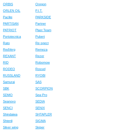
ORBIS
Oregon
ORLEN OIL
P.I.T.
Paclite
PARKSIDE
PARTISAN
Partner
PATRIOT
Plast Team
Portotecnica
Pubert
Rato
Re-spect
RedVerg
Remeza
REXANT
Rezer
RID
Robomow
RODEO
Rossel
RUSSLAND
RYOBI
Samurai
SAS
SBK
SCORPION
SDMO
Sea-Pro
Seanovo
SEDIA
SENCI
SENIX
Shindaiwa
SHTAPLER
Shtenli
SIGMA
Silver wing
Skiper