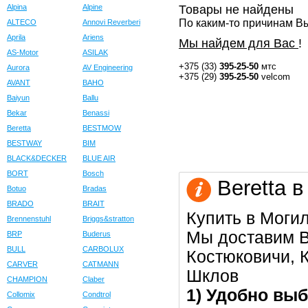
Alpina
Alpine
Товары не найдены
По каким-то причинам Вы
ALTECO
Annovi Reverberi
Aprila
Ariens
Мы найдем для Вас
!
AS-Motor
ASILAK
+375 (33)
395-25-50
мтс
Aurora
AV Engineering
+375 (29)
395-25-50
velcom
AVANT
BAHO
Baiyun
Ballu
Bekar
Benassi
Beretta
BESTMOW
BESTWAY
BIM
BLACK&DECKER
BLUE AIR
BORT
Bosch
Beretta 
Botuo
Bradas
BRADO
BRAIT
Купить в Моги
Brennenstuhl
Briggs&stratton
Мы доставим В
BRP
Buderus
BULL
CARBOLUX
Костюковичи, К
CARVER
CATMANN
Шклов
CHAMPION
Claber
1) Удобно выб
Collomix
Condtrol