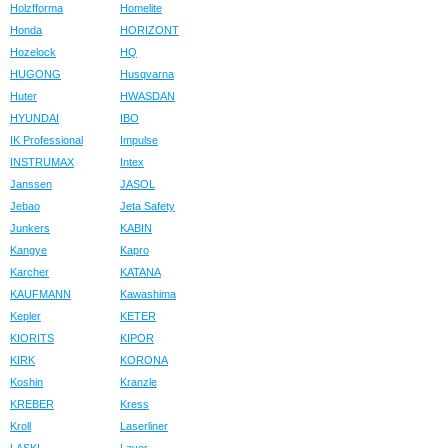
Holzfforma
Homelite
Honda
HORIZONT
Hozelock
HQ
HUGONG
Husqvarna
Huter
HWASDAN
HYUNDAI
IBO
IK Professional
Impulse
INSTRUMAX
Intex
Janssen
JASOL
Jebao
Jeta Safety
Junkers
KABIN
Kangye
Kapro
Karcher
KATANA
KAUFMANN
Kawashima
Kepler
KETER
KIORITS
KIPOR
KIRK
KORONA
Koshin
Kranzle
KREBER
Kress
Kroll
Laserliner