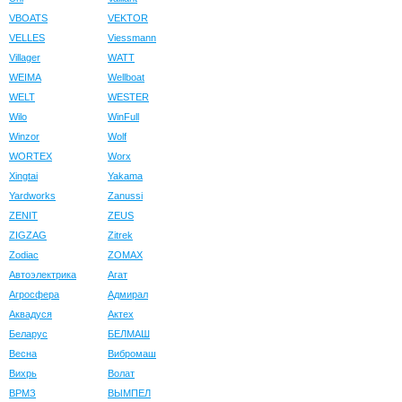
VBOATS
VEKTOR
VELLES
Viessmann
Villager
WATT
WEIMA
Wellboat
WELT
WESTER
Wilo
WinFull
Winzor
Wolf
WORTEX
Worx
Xingtai
Yakama
Yardworks
Zanussi
ZENIT
ZEUS
ZIGZAG
Zitrek
Zodiac
ZOMAX
Автоэлектрика
Агат
Агросфера
Адмирал
Аквадуся
Актех
Беларус
БЕЛМАШ
Весна
Вибромаш
Вихрь
Волат
ВРМЗ
ВЫМПЕЛ