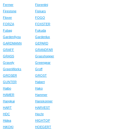
Fermer
Fiorentini
Firestone
Fiskars
Flover
FOGO
FORZA
FOXSTER
Fubag
Fukuda
Garden4you
Gardenlux
GARDMANN
GEPARD
GRAFF
GRANDFAR
GRASS
Grasshopper
Gravely
Greengear
GreenWorks
Groff
GROSER
GROST
GUNTER
Habert
Haibo
Hako
HAMER
Hammer
Hangkai
Hanskonner
HART
HARVEST
HDC
Hecht
Hidea
HIGHTOP
HiKOKI
HOEGERT