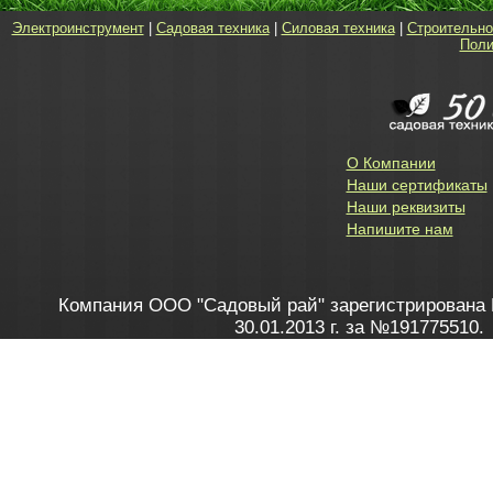
Электроинструмент
|
Садовая техника
|
Силовая техника
|
Строительно
Поли
О Компании
Наши сертификаты
Наши реквизиты
Напишите нам
Компания ООО "Садовый рай" зарегистрирована 
30.01.2013 г. за №191775510.
Зарегистрирован в Торговом реестре 28.02.2013 г. 
Как это работает
до 20:00 пн-пт, с 10:00 до 16:00 
1. Заказываю товар
2. Полу
в Контакт центре
Заби
8 801 100 45 46
Мне 
Бела
e-mail
skype