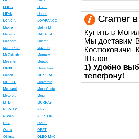
LASKI
Lavor
LEICA
LEVEL
LIFAN
Linder
Cramer в
LONCIN
LOWRANCE
Makita
Makita MT
Купить в Моги
Marolex
MASALTA
Мы доставим В
Masport
Master
Костюковичи, К
MasterYard
Mazzoni
McCulloch
Mercury
Шклов
Messner
Metabo
1) Удобно выб
MIKKELE
Milwaukee
телефону!
Mitech
MITSUBA
MOLOT
Monferme
Motoland
MotorGuide
Motorola
Motul
MTD
MURRAY
NEWTON
Nika
Nissan
NORTON
NTC
OASE
Oasis
OEST
Oklima
OLEO-MAC