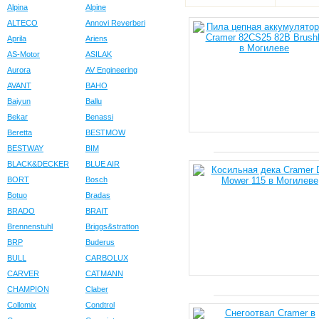
Alpina
Alpine
ALTECO
Annovi Reverberi
Aprila
Ariens
AS-Motor
ASILAK
Aurora
AV Engineering
AVANT
BAHO
Baiyun
Ballu
Bekar
Benassi
Beretta
BESTMOW
BESTWAY
BIM
BLACK&DECKER
BLUE AIR
BORT
Bosch
Botuo
Bradas
BRADO
BRAIT
Brennenstuhl
Briggs&stratton
BRP
Buderus
BULL
CARBOLUX
CARVER
CATMANN
CHAMPION
Claber
Collomix
Condtrol