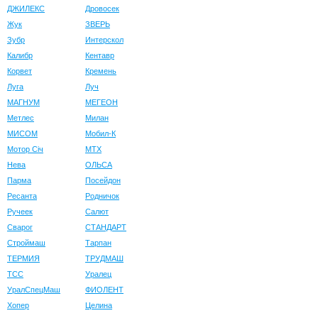
ДЖИЛЕКС
Дровосек
Жук
ЗВЕРЬ
Зубр
Интерскол
Калибр
Кентавр
Корвет
Кремень
Луга
Луч
МАГНУМ
МЕГЕОН
Метлес
Милан
МИСОМ
Мобил-К
Мотор Сiч
МТХ
Нева
ОЛЬСА
Парма
Посейдон
Ресанта
Родничок
Ручеек
Салют
Сварог
СТАНДАРТ
Строймаш
Тарпан
ТЕРМИЯ
ТРУДМАШ
ТСС
Уралец
УралСпецМаш
ФИОЛЕНТ
Хопер
Целина