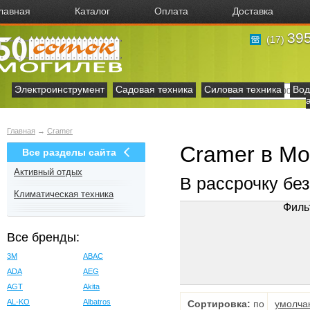
лавная
Каталог
Оплата
Доставка
395
(17)
Электроинструмент
Садовая техника
Силовая техника
Вод
Главная
→
Cramer
Cramer в Мо
Все разделы сайта
Активный отдых
В рассрочку бе
Климатическая техника
Филь
Все бренды:
3M
ABAC
ADA
AEG
AGT
Akita
AL-KO
Albatros
Сортировка:
по
умолча