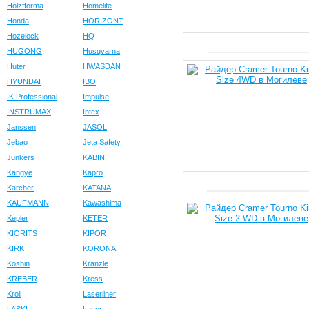
Holzfforma
Homelite
Honda
HORIZONT
Hozelock
HQ
HUGONG
Husqvarna
Huter
HWASDAN
HYUNDAI
IBO
IK Professional
Impulse
INSTRUMAX
Intex
Janssen
JASOL
Jebao
Jeta Safety
Junkers
KABIN
Kangye
Kapro
Karcher
KATANA
KAUFMANN
Kawashima
Kepler
KETER
KIORITS
KIPOR
KIRK
KORONA
Koshin
Kranzle
KREBER
Kress
Kroll
Laserliner