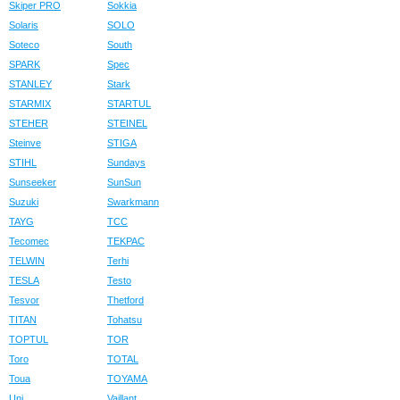
Skiper PRO
Sokkia
Solaris
SOLO
Soteco
South
SPARK
Spec
STANLEY
Stark
STARMIX
STARTUL
STEHER
STEINEL
Steinve
STIGA
STIHL
Sundays
Sunseeker
SunSun
Suzuki
Swarkmann
TAYG
TCC
Tecomec
TEKPAC
TELWIN
Terhi
TESLA
Testo
Tesvor
Thetford
TITAN
Tohatsu
TOPTUL
TOR
Toro
TOTAL
Toua
TOYAMA
Uni
Vaillant