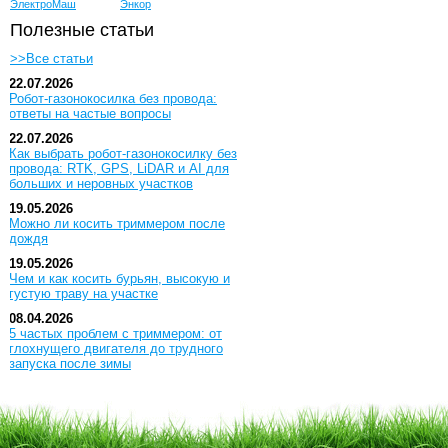
ЭлектроМаш
Энкор
Полезные статьи
>>Все статьи
22.07.2026
Робот-газонокосилка без провода:
ответы на частые вопросы
22.07.2026
Как выбрать робот-газонокосилку без
провода: RTK, GPS, LiDAR и AI для
больших и неровных участков
19.05.2026
Можно ли косить триммером после
дождя
19.05.2026
Чем и как косить бурьян, высокую и
густую траву на участке
08.04.2026
5 частых проблем с триммером: от
глохнущего двигателя до трудного
запуска после зимы