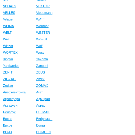
VBOATS
VEKTOR
VELLES
Viessmann
Villager
WATT
WEIMA
Wellboat
WELT
WESTER
Wilo
WinFull
Winzor
Wolf
WORTEX
Worx
Xingtai
Yakama
Yardworks
Zanussi
ZENIT
ZEUS
ZIGZAG
Zitrek
Zodiac
ZOMAX
Автоэлектрика
Агат
Агросфера
Адмирал
Аквадуся
Актех
Беларус
БЕЛМАШ
Весна
Вибромаш
Вихрь
Волат
ВРМЗ
ВЫМПЕЛ