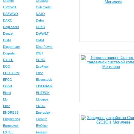
Cramer
Crossjet
CROWN
Cub Cadet
DAEWOO
DAJO
DARC
Defro
DegLasers
DEKO
Denzel
DeWALT
DGM
DIAM
Diggermaer
Dino Power
Dogrular
DWT
DYLLU
ECHO
ECO
EcoFlow
ECOTERM
Edon
EFCO
Eibenstock
Einhell
EISEMANN
Eland
ELITECH
Elp
Elpumps
Enar
ENDO
ENDRESS
Energolux
Engineering
Eurolux
Europower
EVOline
EXTEL
Felisatti