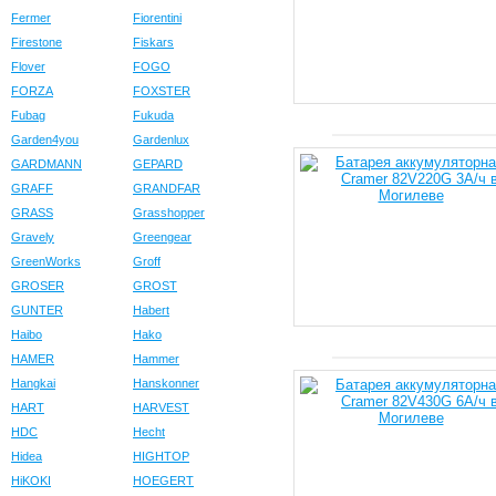
Fermer
Fiorentini
Firestone
Fiskars
Flover
FOGO
FORZA
FOXSTER
Fubag
Fukuda
Garden4you
Gardenlux
GARDMANN
GEPARD
GRAFF
GRANDFAR
GRASS
Grasshopper
Gravely
Greengear
GreenWorks
Groff
GROSER
GROST
GUNTER
Habert
Haibo
Hako
HAMER
Hammer
Hangkai
Hanskonner
HART
HARVEST
HDC
Hecht
Hidea
HIGHTOP
HiKOKI
HOEGERT