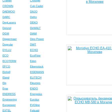
Cramer
Crossjet
CROWN
Cub Cadet
DAEWOO
DAJO
DARC
Defro
DegLasers
DEKO
Denzel
DeWALT
DGM
DIAM
Diggermaer
Dino Power
Dogrular
DWT
DYLLU
ECHO
ECO
EcoFlow
ECOTERM
Edon
EFCO
Eibenstock
Einhell
EISEMANN
Eland
ELITECH
Elp
Elpumps
Enar
ENDO
ENDRESS
Energolux
Engineering
Eurolux
Europower
EVOline
EXTEL
Felisatti