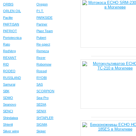
ORBIS
Oregon
ORLEN OIL
P.I.T.
Paclite
PARKSIDE
PARTISAN
Partner
PATRIOT
Plast Team
Portotecnica
Pubert
Rato
Re-spect
RedVerg
Remeza
REXANT
Rezer
RID
Robomow
RODEO
Rossel
RUSSLAND
RYOBI
Samurai
SAS
SBK
SCORPION
SDMO
Sea-Pro
Seanovo
SEDIA
SENCI
SENIX
Shindaiwa
SHTAPLER
Shtenli
SIGMA
Silver wing
Skiper