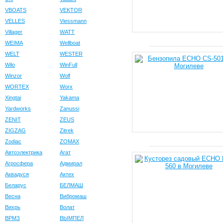
VBOATS
VEKTOR
VELLES
Viessmann
Villager
WATT
WEIMA
Wellboat
WELT
WESTER
Wilo
WinFull
Winzor
Wolf
WORTEX
Worx
Xingtai
Yakama
Yardworks
Zanussi
ZENIT
ZEUS
ZIGZAG
Zitrek
Zodiac
ZOMAX
Автоэлектрика
Агат
Агросфера
Адмирал
Аквадуся
Актех
Беларус
БЕЛМАШ
Весна
Вибромаш
Вихрь
Волат
ВРМЗ
ВЫМПЕЛ