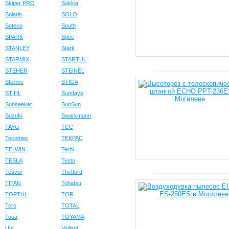
Skiper PRO
Sokkia
Solaris
SOLO
Soteco
South
SPARK
Spec
STANLEY
Stark
STARMIX
STARTUL
STEHER
STEINEL
Steinve
STIGA
STIHL
Sundays
Sunseeker
SunSun
Suzuki
Swarkmann
TAYG
TCC
Tecomec
TEKPAC
TELWIN
Terhi
TESLA
Testo
Tesvor
Thetford
TITAN
Tohatsu
TOPTUL
TOR
Toro
TOTAL
Toua
TOYAMA
Uni
Vaillant