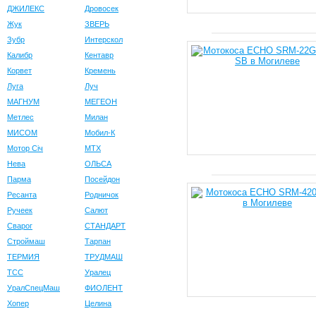
ДЖИЛЕКС
Дровосек
Жук
ЗВЕРЬ
Зубр
Интерскол
Калибр
Кентавр
Корвет
Кремень
Луга
Луч
МАГНУМ
МЕГЕОН
Метлес
Милан
МИСОМ
Мобил-К
Мотор Сiч
МТХ
Нева
ОЛЬСА
Парма
Посейдон
Ресанта
Родничок
Ручеек
Салют
Сварог
СТАНДАРТ
Строймаш
Тарпан
ТЕРМИЯ
ТРУДМАШ
ТСС
Уралец
УралСпецМаш
ФИОЛЕНТ
Хопер
Целина