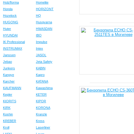
Holzfforma
Homelite
Honda
HORIZONT
Hozelock
HQ
HUGONG
Husqvarna
Huter
HWASDAN
HYUNDAI
IBO
IK Professional
Impulse
INSTRUMAX
Intex
Janssen
JASOL
Jebao
Jeta Safety
Junkers
KABIN
Kangye
Kapro
Karcher
KATANA
KAUFMANN
Kawashima
Kepler
KETER
KIORITS
KIPOR
KIRK
KORONA
Koshin
Kranzle
KREBER
Kress
Kroll
Laserliner