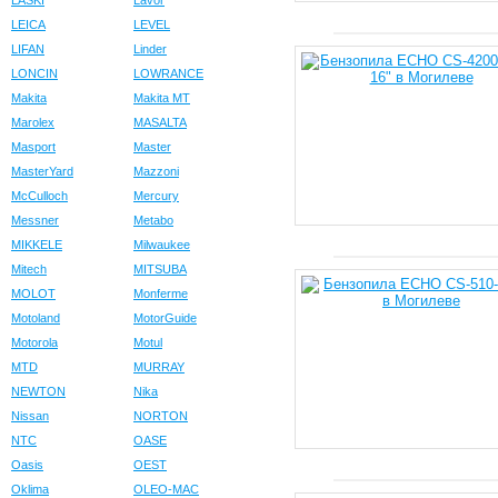
LASKI
Lavor
LEICA
LEVEL
LIFAN
Linder
LONCIN
LOWRANCE
Makita
Makita MT
Marolex
MASALTA
Masport
Master
MasterYard
Mazzoni
McCulloch
Mercury
Messner
Metabo
MIKKELE
Milwaukee
Mitech
MITSUBA
MOLOT
Monferme
Motoland
MotorGuide
Motorola
Motul
MTD
MURRAY
NEWTON
Nika
Nissan
NORTON
NTC
OASE
Oasis
OEST
Oklima
OLEO-MAC