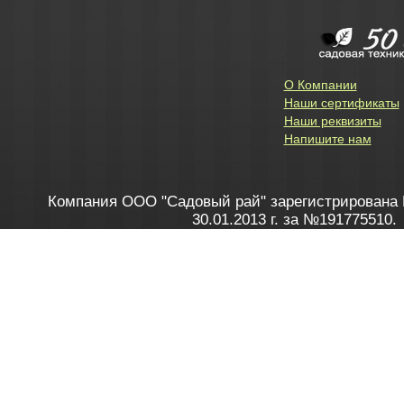
О Компании
Наши сертификаты
Наши реквизиты
Напишите нам
Компания ООО "Садовый рай" зарегистрирована 
30.01.2013 г. за №191775510.
Зарегистрирован в Торговом реестре 28.02.2013 г. 
Как это работает
до 20:00 пн-пт, с 10:00 до 16:00 
1. Заказываю товар
2. Полу
в Контакт центре
Заби
8 801 100 45 46
Мне 
Бела
e-mail
skype
Посмо
На сайте через корзину
Online-консультант