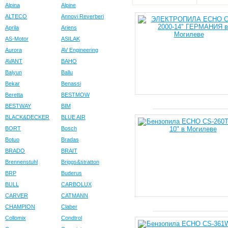
Alpina
Alpine
ALTECO
Annovi Reverberi
Aprila
Ariens
AS-Motor
ASILAK
Aurora
AV Engineering
AVANT
BAHO
Baiyun
Ballu
Bekar
Benassi
Beretta
BESTMOW
BESTWAY
BIM
BLACK&DECKER
BLUE AIR
BORT
Bosch
Botuo
Bradas
BRADO
BRAIT
Brennenstuhl
Briggs&stratton
BRP
Buderus
BULL
CARBOLUX
CARVER
CATMANN
CHAMPION
Claber
Collomix
Condtrol