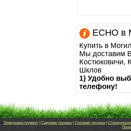
ECHO в М
Купить в Моги
Мы доставим В
Костюковичи, К
Шклов
1) Удобно выб
телефону!
Электроинструмент
|
Садовая техника
|
Силовая техника
|
Строительно
Поли