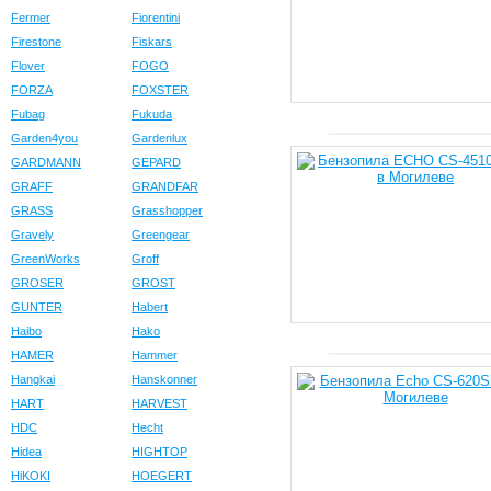
Fermer
Fiorentini
Firestone
Fiskars
Flover
FOGO
FORZA
FOXSTER
Fubag
Fukuda
Garden4you
Gardenlux
GARDMANN
GEPARD
GRAFF
GRANDFAR
GRASS
Grasshopper
Gravely
Greengear
GreenWorks
Groff
GROSER
GROST
GUNTER
Habert
Haibo
Hako
HAMER
Hammer
Hangkai
Hanskonner
HART
HARVEST
HDC
Hecht
Hidea
HIGHTOP
HiKOKI
HOEGERT