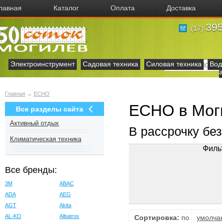
лавная
Каталог
Оплата
Доставка
395
(17)
Электроинструмент
Садовая техника
Силовая техника
Вод
Главная
→
ECHO
ECHO в Мог
Все разделы сайта
Активный отдых
В рассрочку бе
Климатическая техника
Филь
Все бренды:
3M
ABAC
ADA
AEG
AGT
Akita
AL-KO
Albatros
Сортировка:
по
умолча