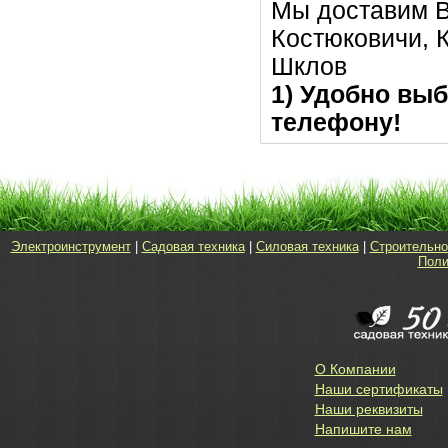
Мы доставим В
Костюковичи, К
Шклов
1) Удобно выб
телефону!
Электроинструмент
|
Садовая техника
|
Силовая техника
|
Строительно
Поли
О Компании
Наши сертификаты
Наши реквизиты
Напишите нам