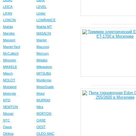
LASKI
Lavor
LEICA
LEVEL
LIFAN
Linder
LONCIN
LOWRANCE
Makita
Makita MT
Marolex
MASALTA
Masport
Master
MasterYard
Mazzoni
McCulloch
Mercury
Messner
Metabo
MIKKELE
Milwaukee
Mitech
MITSUBA
MOLOT
Monferme
Motoland
MotorGuide
Motorola
Motul
MTD
MURRAY
NEWTON
Nika
Nissan
NORTON
NTC
OASE
Oasis
OEST
Oklima
OLEO-MAC