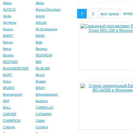
Alpina
Alpine
ALTECO
Annovi Reverberi
впе
1
2
все сразу
Aprila
Ariens
AS-Motor
ASILAK
Aurora
AV Engineering
AVANT
BAHO
Baiyun
Ballu
Bekar
Benassi
Beretta
BESTMOW
BESTWAY
BIM
BLACK&DECKER
BLUE AIR
BORT
Bosch
Botuo
Bradas
BRADO
BRAIT
Brennenstuhl
Briggs&stratton
BRP
Buderus
BULL
CARBOLUX
CARVER
CATMANN
CHAMPION
Claber
Collomix
Condtrol