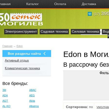
лавная
Каталог
Оплата
Доставка
395
(17)
Электроинструмент
Садовая техника
Силовая техника
Вод
Главная
→
Edon
Edon в Мог
Все разделы сайта
Активный отдых
В рассрочку бе
Климатическая техника
Филь
Все бренды:
3M
ABAC
ADA
AEG
AGT
Akita
AL-KO
Albatros
Сортировка:
по
умолча