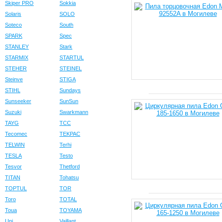
Skiper PRO
Sokkia
Solaris
SOLO
Soteco
South
SPARK
Spec
STANLEY
Stark
STARMIX
STARTUL
STEHER
STEINEL
Steinve
STIGA
STIHL
Sundays
Sunseeker
SunSun
Suzuki
Swarkmann
TAYG
TCC
Tecomec
TEKPAC
TELWIN
Terhi
TESLA
Testo
Tesvor
Thetford
TITAN
Tohatsu
TOPTUL
TOR
Toro
TOTAL
Toua
TOYAMA
Uni
Vaillant