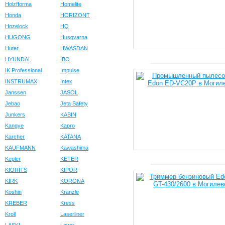
Holzfforma
Homelite
Honda
HORIZONT
Hozelock
HQ
HUGONG
Husqvarna
Huter
HWASDAN
HYUNDAI
IBO
IK Professional
Impulse
INSTRUMAX
Intex
Janssen
JASOL
Jebao
Jeta Safety
Junkers
KABIN
Kangye
Kapro
Karcher
KATANA
KAUFMANN
Kawashima
Kepler
KETER
KIORITS
KIPOR
KIRK
KORONA
Koshin
Kranzle
KREBER
Kress
Kroll
Laserliner