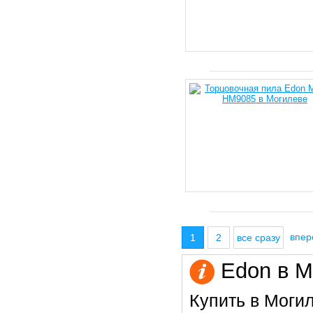
впе
1
2
все сразу
Edon в М
Купить в Моги