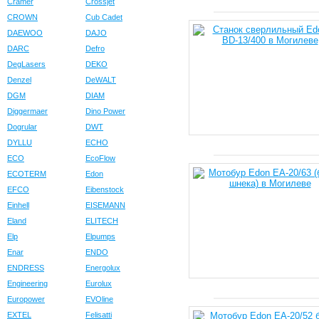
Cramer
Crossjet
CROWN
Cub Cadet
DAEWOO
DAJO
DARC
Defro
DegLasers
DEKO
Denzel
DeWALT
DGM
DIAM
Diggermaer
Dino Power
Dogrular
DWT
DYLLU
ECHO
ECO
EcoFlow
ECOTERM
Edon
EFCO
Eibenstock
Einhell
EISEMANN
Eland
ELITECH
Elp
Elpumps
Enar
ENDO
ENDRESS
Energolux
Engineering
Eurolux
Europower
EVOline
EXTEL
Felisatti