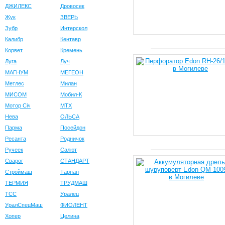
ДЖИЛЕКС
Дровосек
Жук
ЗВЕРЬ
Зубр
Интерскол
Калибр
Кентавр
Корвет
Кремень
Луга
Луч
МАГНУМ
МЕГЕОН
Метлес
Милан
МИСОМ
Мобил-К
Мотор Сiч
МТХ
Нева
ОЛЬСА
Парма
Посейдон
Ресанта
Родничок
Ручеек
Салют
Сварог
СТАНДАРТ
Строймаш
Тарпан
ТЕРМИЯ
ТРУДМАШ
ТСС
Уралец
УралСпецМаш
ФИОЛЕНТ
Хопер
Целина