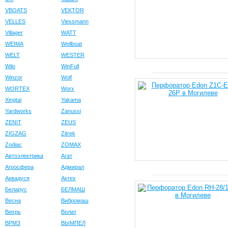
VBOATS
VEKTOR
VELLES
Viessmann
Villager
WATT
WEIMA
Wellboat
WELT
WESTER
Wilo
WinFull
Winzor
Wolf
WORTEX
Worx
Xingtai
Yakama
Yardworks
Zanussi
ZENIT
ZEUS
ZIGZAG
Zitrek
Zodiac
ZOMAX
Автоэлектрика
Агат
Агросфера
Адмирал
Аквадуся
Актех
Беларус
БЕЛМАШ
Весна
Вибромаш
Вихрь
Волат
ВРМЗ
ВЫМПЕЛ