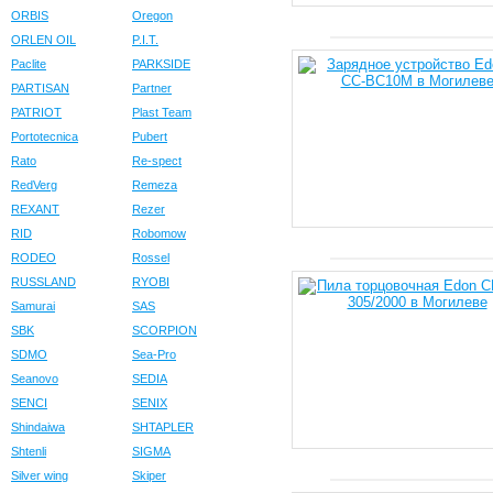
ORBIS
Oregon
ORLEN OIL
P.I.T.
Paclite
PARKSIDE
PARTISAN
Partner
PATRIOT
Plast Team
Portotecnica
Pubert
Rato
Re-spect
RedVerg
Remeza
REXANT
Rezer
RID
Robomow
RODEO
Rossel
RUSSLAND
RYOBI
Samurai
SAS
SBK
SCORPION
SDMO
Sea-Pro
Seanovo
SEDIA
SENCI
SENIX
Shindaiwa
SHTAPLER
Shtenli
SIGMA
Silver wing
Skiper