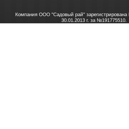
Компания ООО "Садовый рай" зарегистрирована 
30.01.2013 г. за №191775510.
Зарегистрирован в Торговом реестре 28.02.2013 г. 
Как это работает
до 20:00 пн-пт, с 10:00 до 16:00 
1. Заказываю товар
2. Полу
в Контакт центре
Заби
8 801 100 45 46
Мне 
Бела
e-mail
skype
Посмо
На сайте через корзину
Online-консультант