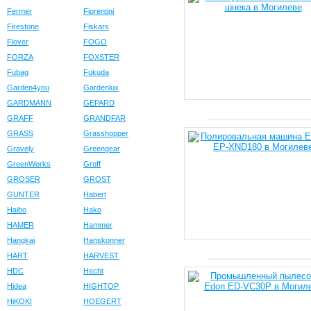
Fermer
Fiorentini
Firestone
Fiskars
Flover
FOGO
FORZA
FOXSTER
Fubag
Fukuda
Garden4you
Gardenlux
GARDMANN
GEPARD
GRAFF
GRANDFAR
GRASS
Grasshopper
Gravely
Greengear
GreenWorks
Groff
GROSER
GROST
GUNTER
Habert
Haibo
Hako
HAMER
Hammer
Hangkai
Hanskonner
HART
HARVEST
HDC
Hecht
Hidea
HIGHTOP
HiKOKI
HOEGERT