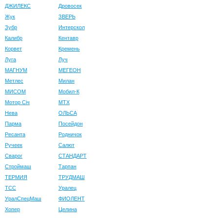
ДЖИЛЕКС
Дровосек
Жук
ЗВЕРЬ
Зубр
Интерскол
Калибр
Кентавр
Корвет
Кремень
Луга
Луч
МАГНУМ
МЕГЕОН
Метлес
Милан
МИСОМ
Мобил-К
Мотор Сiч
МТХ
Нева
ОЛЬСА
Парма
Посейдон
Ресанта
Родничок
Ручеек
Салют
Сварог
СТАНДАРТ
Строймаш
Тарпан
ТЕРМИЯ
ТРУДМАШ
ТСС
Уралец
УралСпецМаш
ФИОЛЕНТ
Хопер
Целина