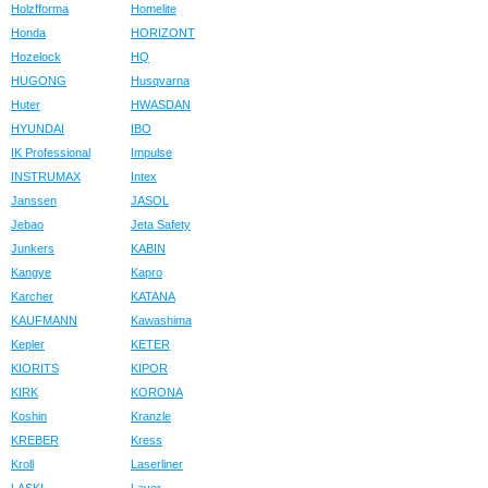
Holzfforma
Homelite
Honda
HORIZONT
Hozelock
HQ
HUGONG
Husqvarna
Huter
HWASDAN
HYUNDAI
IBO
IK Professional
Impulse
INSTRUMAX
Intex
Janssen
JASOL
Jebao
Jeta Safety
Junkers
KABIN
Kangye
Kapro
Karcher
KATANA
KAUFMANN
Kawashima
Kepler
KETER
KIORITS
KIPOR
KIRK
KORONA
Koshin
Kranzle
KREBER
Kress
Kroll
Laserliner