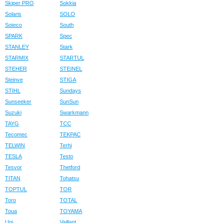
Skiper PRO
Sokkia
Solaris
SOLO
Soteco
South
SPARK
Spec
STANLEY
Stark
STARMIX
STARTUL
STEHER
STEINEL
Steinve
STIGA
STIHL
Sundays
Sunseeker
SunSun
Suzuki
Swarkmann
TAYG
TCC
Tecomec
TEKPAC
TELWIN
Terhi
TESLA
Testo
Tesvor
Thetford
TITAN
Tohatsu
TOPTUL
TOR
Toro
TOTAL
Toua
TOYAMA
Uni
Vaillant