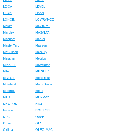
LASKI
Lavor
LEICA
LEVEL
LIFAN
Linder
LONCIN
LOWRANCE
Makita
Makita MT
Marolex
MASALTA
Masport
Master
MasterYard
Mazzoni
McCulloch
Mercury
Messner
Metabo
MIKKELE
Milwaukee
Mitech
MITSUBA
MOLOT
Monferme
Motoland
MotorGuide
Motorola
Motul
MTD
MURRAY
NEWTON
Nika
Nissan
NORTON
NTC
OASE
Oasis
OEST
Oklima
OLEO-MAC