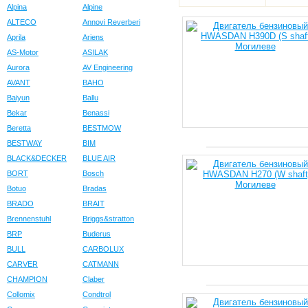
Alpina
Alpine
ALTECO
Annovi Reverberi
Aprila
Ariens
AS-Motor
ASILAK
Aurora
AV Engineering
AVANT
BAHO
Baiyun
Ballu
Bekar
Benassi
Beretta
BESTMOW
BESTWAY
BIM
BLACK&DECKER
BLUE AIR
BORT
Bosch
Botuo
Bradas
BRADO
BRAIT
Brennenstuhl
Briggs&stratton
BRP
Buderus
BULL
CARBOLUX
CARVER
CATMANN
CHAMPION
Claber
Collomix
Condtrol