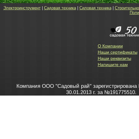
Электроинструмент
|
Садовая техника
|
Силовая техника
|
Строительно
Поли
О Компании
Наши сертификаты
Наши реквизиты
Напишите нам
Компания ООО "Садовый рай" зарегистрирована 
30.01.2013 г. за №191775510.
Зарегистрирован в Торговом реестре 28.02.2013 г. 
Как это работает
до 20:00 пн-пт, с 10:00 до 16:00 
1. Заказываю товар
2. Полу
в Контакт центре
Заби
8 801 100 45 46
Мне 
Бела
e-mail
skype