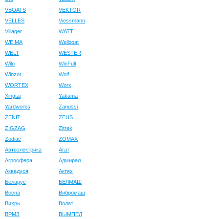
VBOATS
VEKTOR
VELLES
Viessmann
Villager
WATT
WEIMA
Wellboat
WELT
WESTER
Wilo
WinFull
Winzor
Wolf
WORTEX
Worx
Xingtai
Yakama
Yardworks
Zanussi
ZENIT
ZEUS
ZIGZAG
Zitrek
Zodiac
ZOMAX
Автоэлектрика
Агат
Агросфера
Адмирал
Аквадуся
Актех
Беларус
БЕЛМАШ
Весна
Вибромаш
Вихрь
Волат
ВРМЗ
ВЫМПЕЛ