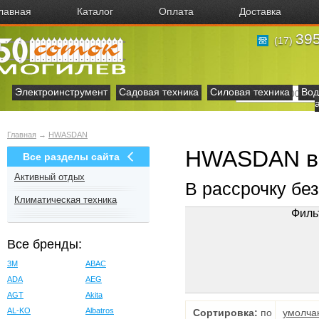
лавная
Каталог
Оплата
Доставка
395
(17)
Электроинструмент
Садовая техника
Силовая техника
Вод
Главная
→
HWASDAN
HWASDAN в
Все разделы сайта
Активный отдых
В рассрочку бе
Климатическая техника
Филь
Все бренды:
3M
ABAC
ADA
AEG
AGT
Akita
AL-KO
Albatros
Сортировка:
по
умолча