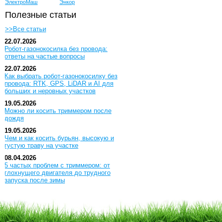
ЭлектроМаш
Энкор
Полезные статьи
>>Все статьи
22.07.2026
Робот-газонокосилка без провода:
ответы на частые вопросы
22.07.2026
Как выбрать робот-газонокосилку без
провода: RTK, GPS, LiDAR и AI для
больших и неровных участков
19.05.2026
Можно ли косить триммером после
дождя
19.05.2026
Чем и как косить бурьян, высокую и
густую траву на участке
08.04.2026
5 частых проблем с триммером: от
глохнущего двигателя до трудного
запуска после зимы