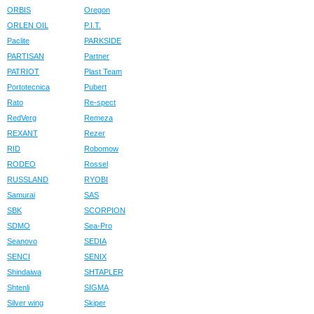
ORBIS
Oregon
ORLEN OIL
P.I.T.
Paclite
PARKSIDE
PARTISAN
Partner
PATRIOT
Plast Team
Portotecnica
Pubert
Rato
Re-spect
RedVerg
Remeza
REXANT
Rezer
RID
Robomow
RODEO
Rossel
RUSSLAND
RYOBI
Samurai
SAS
SBK
SCORPION
SDMO
Sea-Pro
Seanovo
SEDIA
SENCI
SENIX
Shindaiwa
SHTAPLER
Shtenli
SIGMA
Silver wing
Skiper