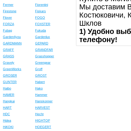
Мы доставим В
Fermer
Fiorentini
Firestone
Fiskars
Костюковичи, К
Flover
FOGO
Шклов
FORZA
FOXSTER
1) Удобно выб
Fubag
Fukuda
Garden4you
Gardenlux
телефону!
GARDMANN
GEPARD
GRAFF
GRANDFAR
GRASS
Grasshopper
Gravely
Greengear
GreenWorks
Groff
GROSER
GROST
GUNTER
Habert
Haibo
Hako
HAMER
Hammer
Hangkai
Hanskonner
HART
HARVEST
HDC
Hecht
Hidea
HIGHTOP
HiKOKI
HOEGERT