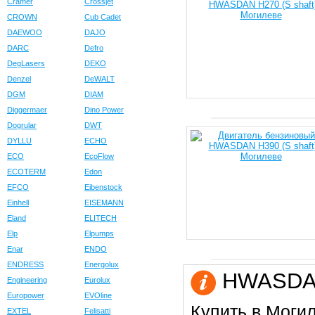
Cramer
Crossjet
CROWN
Cub Cadet
DAEWOO
DAJO
DARC
Defro
DegLasers
DEKO
Denzel
DeWALT
DGM
DIAM
Diggermaer
Dino Power
Dogrular
DWT
DYLLU
ECHO
ECO
EcoFlow
ECOTERM
Edon
EFCO
Eibenstock
Einhell
EISEMANN
Eland
ELITECH
Elp
Elpumps
Enar
ENDO
ENDRESS
Energolux
HWASDAN 
Engineering
Eurolux
Europower
EVOline
Купить в Моги
EXTEL
Felisatti