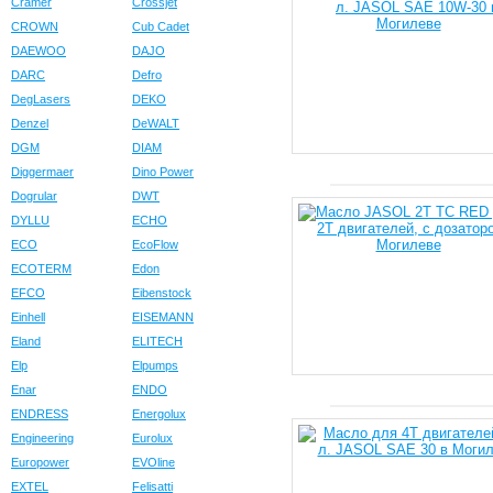
Cramer
Crossjet
CROWN
Cub Cadet
DAEWOO
DAJO
DARC
Defro
DegLasers
DEKO
Denzel
DeWALT
DGM
DIAM
Diggermaer
Dino Power
Dogrular
DWT
DYLLU
ECHO
ECO
EcoFlow
ECOTERM
Edon
EFCO
Eibenstock
Einhell
EISEMANN
Eland
ELITECH
Elp
Elpumps
Enar
ENDO
ENDRESS
Energolux
Engineering
Eurolux
Europower
EVOline
EXTEL
Felisatti