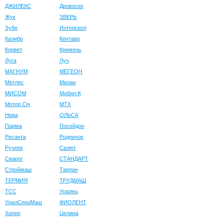
ДЖИЛЕКС
Дровосек
Жук
ЗВЕРЬ
Зубр
Интерскол
Калибр
Кентавр
Корвет
Кремень
Луга
Луч
МАГНУМ
МЕГЕОН
Метлес
Милан
МИСОМ
Мобил-К
Мотор Сiч
МТХ
Нева
ОЛЬСА
Парма
Посейдон
Ресанта
Родничок
Ручеек
Салют
Сварог
СТАНДАРТ
Строймаш
Тарпан
ТЕРМИЯ
ТРУДМАШ
ТСС
Уралец
УралСпецМаш
ФИОЛЕНТ
Хопер
Целина