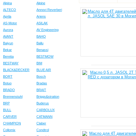
Alpina
Alpine
ALTECO
Annovi Reverberi
Aprila
Ariens
AS-Motor
ASILAK
Aurora
AV Engineering
AVANT
BAHO
Baiyun
Ballu
Bekar
Benassi
Beretta
BESTMOW
BESTWAY
BIM
BLACK&DECKER
BLUE AIR
BORT
Bosch
Botuo
Bradas
BRADO
BRAIT
Brennenstuhl
Briggs&stratton
BRP
Buderus
BULL
CARBOLUX
CARVER
CATMANN
CHAMPION
Claber
Collomix
Condtrol