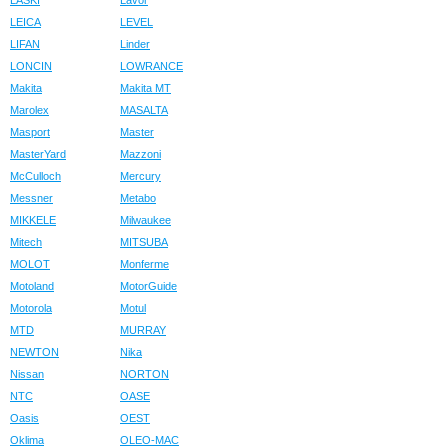
LASKI
Lavor
LEICA
LEVEL
LIFAN
Linder
LONCIN
LOWRANCE
Makita
Makita MT
Marolex
MASALTA
Masport
Master
MasterYard
Mazzoni
McCulloch
Mercury
Messner
Metabo
MIKKELE
Milwaukee
Mitech
MITSUBA
MOLOT
Monferme
Motoland
MotorGuide
Motorola
Motul
MTD
MURRAY
NEWTON
Nika
Nissan
NORTON
NTC
OASE
Oasis
OEST
Oklima
OLEO-MAC