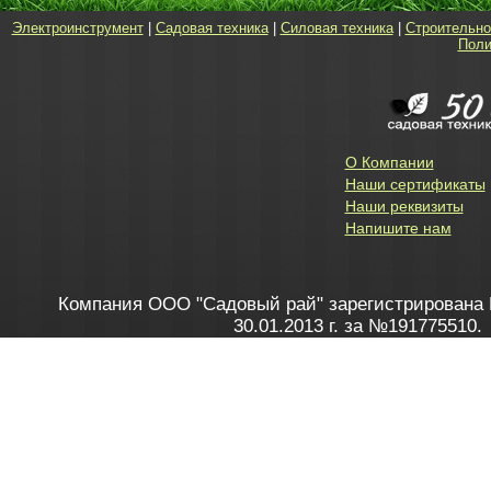
Электроинструмент
|
Садовая техника
|
Силовая техника
|
Строительно
Поли
О Компании
Наши сертификаты
Наши реквизиты
Напишите нам
Компания ООО "Садовый рай" зарегистрирована 
30.01.2013 г. за №191775510.
Зарегистрирован в Торговом реестре 28.02.2013 г. 
Как это работает
до 20:00 пн-пт, с 10:00 до 16:00 
1. Заказываю товар
2. Полу
в Контакт центре
Заби
8 801 100 45 46
Мне 
Бела
e-mail
skype