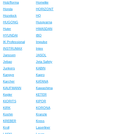
Holzfforma
Homelite
Honda
HORIZONT
Hozelock
HQ
HUGONG
Husqvarna
Huter
HWASDAN
HYUNDAI
IBO
IK Professional
Impulse
INSTRUMAX
Intex
Janssen
JASOL
Jebao
Jeta Safety
Junkers
KABIN
Kangye
Kapro
Karcher
KATANA
KAUFMANN
Kawashima
Kepler
KETER
KIORITS
KIPOR
KIRK
KORONA
Koshin
Kranzle
KREBER
Kress
Kroll
Laserliner