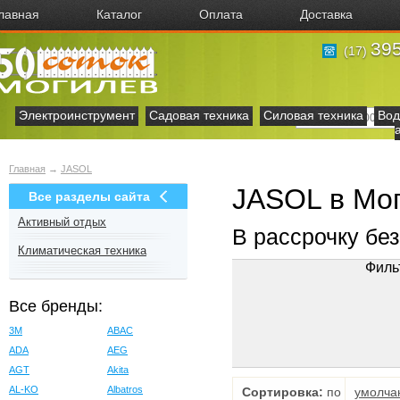
лавная
Каталог
Оплата
Доставка
395
(17)
Электроинструмент
Садовая техника
Силовая техника
Вод
Главная
→
JASOL
JASOL в Мо
Все разделы сайта
Активный отдых
В рассрочку бе
Климатическая техника
Филь
Все бренды:
3M
ABAC
ADA
AEG
AGT
Akita
AL-KO
Albatros
Сортировка:
по
умолча