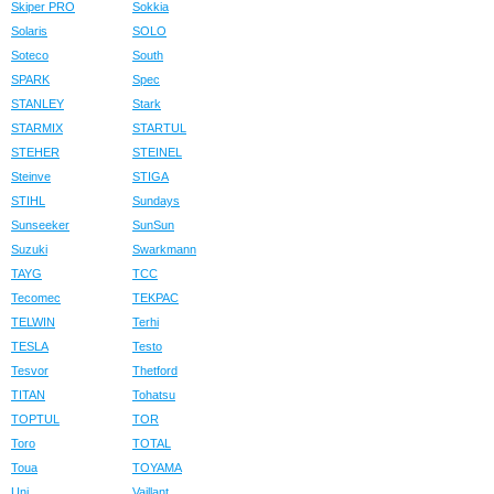
Skiper PRO
Sokkia
Solaris
SOLO
Soteco
South
SPARK
Spec
STANLEY
Stark
STARMIX
STARTUL
STEHER
STEINEL
Steinve
STIGA
STIHL
Sundays
Sunseeker
SunSun
Suzuki
Swarkmann
TAYG
TCC
Tecomec
TEKPAC
TELWIN
Terhi
TESLA
Testo
Tesvor
Thetford
TITAN
Tohatsu
TOPTUL
TOR
Toro
TOTAL
Toua
TOYAMA
Uni
Vaillant