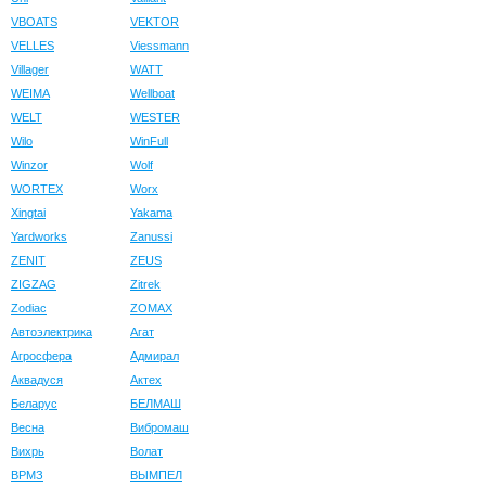
VBOATS
VEKTOR
VELLES
Viessmann
Villager
WATT
WEIMA
Wellboat
WELT
WESTER
Wilo
WinFull
Winzor
Wolf
WORTEX
Worx
Xingtai
Yakama
Yardworks
Zanussi
ZENIT
ZEUS
ZIGZAG
Zitrek
Zodiac
ZOMAX
Автоэлектрика
Агат
Агросфера
Адмирал
Аквадуся
Актех
Беларус
БЕЛМАШ
Весна
Вибромаш
Вихрь
Волат
ВРМЗ
ВЫМПЕЛ