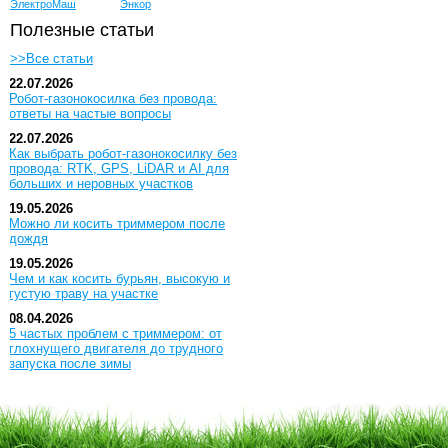
ЭлектроМаш
Энкор
Полезные статьи
>>Все статьи
22.07.2026
Робот-газонокосилка без провода:
ответы на частые вопросы
22.07.2026
Как выбрать робот-газонокосилку без
провода: RTK, GPS, LiDAR и AI для
больших и неровных участков
19.05.2026
Можно ли косить триммером после
дождя
19.05.2026
Чем и как косить бурьян, высокую и
густую траву на участке
08.04.2026
5 частых проблем с триммером: от
глохнущего двигателя до трудного
запуска после зимы