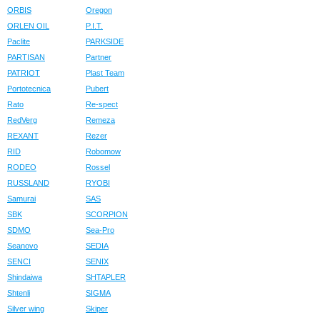
ORBIS
Oregon
ORLEN OIL
P.I.T.
Paclite
PARKSIDE
PARTISAN
Partner
PATRIOT
Plast Team
Portotecnica
Pubert
Rato
Re-spect
RedVerg
Remeza
REXANT
Rezer
RID
Robomow
RODEO
Rossel
RUSSLAND
RYOBI
Samurai
SAS
SBK
SCORPION
SDMO
Sea-Pro
Seanovo
SEDIA
SENCI
SENIX
Shindaiwa
SHTAPLER
Shtenli
SIGMA
Silver wing
Skiper