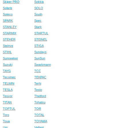
Skiper PRO
Sokkia
Solaris
SOLO
Soteco
South
SPARK
Spec
STANLEY
Stark
STARMIX
STARTUL
STEHER
STEINEL
Steinve
STIGA
STIHL
Sundays
Sunseeker
SunSun
Suzuki
Swarkmann
TAYG
TCC
Tecomec
TEKPAC
TELWIN
Terhi
TESLA
Testo
Tesvor
Thetford
TITAN
Tohatsu
TOPTUL
TOR
Toro
TOTAL
Toua
TOYAMA
Uni
Vaillant