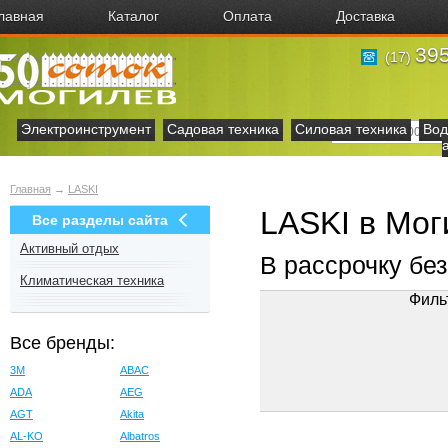
лавная
Каталог
Оплата
Доставка
395
(17)
Электроинструмент
Садовая техника
Силовая техника
Вод
Главная
→
LASKI
LASKI в Мог
Все разделы сайта
Активный отдых
В рассрочку бе
Климатическая техника
Филь
Все бренды:
3M
ABAC
ADA
AEG
AGT
Akita
AL-KO
Albatros