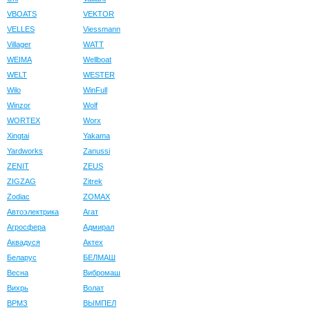
VBOATS
VEKTOR
VELLES
Viessmann
Villager
WATT
WEIMA
Wellboat
WELT
WESTER
Wilo
WinFull
Winzor
Wolf
WORTEX
Worx
Xingtai
Yakama
Yardworks
Zanussi
ZENIT
ZEUS
ZIGZAG
Zitrek
Zodiac
ZOMAX
Автоэлектрика
Агат
Агросфера
Адмирал
Аквадуся
Актех
Беларус
БЕЛМАШ
Весна
Вибромаш
Вихрь
Волат
ВРМЗ
ВЫМПЕЛ