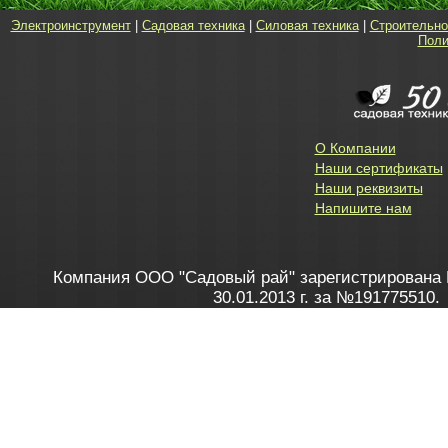
Электроинструмент
|
Садовая техника
|
Силовая техника
|
Строительно
Поли
О Компании
Наши сертификаты
Наши реквизиты
Напишите нам
Компания ООО "Садовый рай" зарегистрирована 
30.01.2013 г. за №191775510.
Зарегистрирован в Торговом реестре 28.02.2013 г. 
Как это работает
до 20:00 пн-пт, с 10:00 до 16:00 
1. Заказываю товар
2. Полу
в Контакт центре
Заби
8 801 100 45 46
Мне 
Бела
e-mail
skype