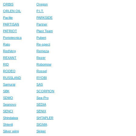
ORBIS
Oregon
ORLEN OIL
P.I.T.
Paclite
PARKSIDE
PARTISAN
Partner
PATRIOT
Plast Team
Portotecnica
Pubert
Rato
Re-spect
RedVerg
Remeza
REXANT
Rezer
RID
Robomow
RODEO
Rossel
RUSSLAND
RYOBI
Samurai
SAS
SBK
SCORPION
SDMO
Sea-Pro
Seanovo
SEDIA
SENCI
SENIX
Shindaiwa
SHTAPLER
Shtenli
SIGMA
Silver wing
Skiper