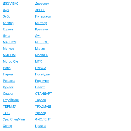
ДЖИЛЕКС
Дровосек
Жук
ЗВЕРЬ
Зубр
Интерскол
Калибр
Кентавр
Корвет
Кремень
Луга
Луч
МАГНУМ
МЕГЕОН
Метлес
Милан
МИСОМ
Мобил-К
Мотор Сiч
МТХ
Нева
ОЛЬСА
Парма
Посейдон
Ресанта
Родничок
Ручеек
Салют
Сварог
СТАНДАРТ
Строймаш
Тарпан
ТЕРМИЯ
ТРУДМАШ
ТСС
Уралец
УралСпецМаш
ФИОЛЕНТ
Хопер
Целина