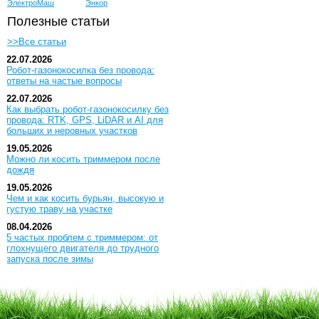
ЭлектроМаш
Энкор
Полезные статьи
>>Все статьи
22.07.2026
Робот-газонокосилка без провода:
ответы на частые вопросы
22.07.2026
Как выбрать робот-газонокосилку без
провода: RTK, GPS, LiDAR и AI для
больших и неровных участков
19.05.2026
Можно ли косить триммером после
дождя
19.05.2026
Чем и как косить бурьян, высокую и
густую траву на участке
08.04.2026
5 частых проблем с триммером: от
глохнущего двигателя до трудного
запуска после зимы