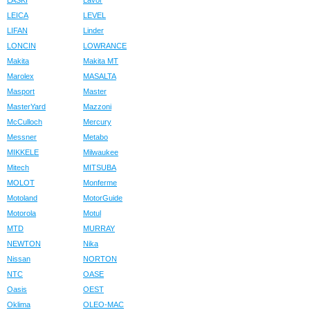
LASKI
Lavor
LEICA
LEVEL
LIFAN
Linder
LONCIN
LOWRANCE
Makita
Makita MT
Marolex
MASALTA
Masport
Master
MasterYard
Mazzoni
McCulloch
Mercury
Messner
Metabo
MIKKELE
Milwaukee
Mitech
MITSUBA
MOLOT
Monferme
Motoland
MotorGuide
Motorola
Motul
MTD
MURRAY
NEWTON
Nika
Nissan
NORTON
NTC
OASE
Oasis
OEST
Oklima
OLEO-MAC