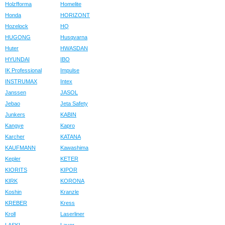
Holzfforma
Homelite
Honda
HORIZONT
Hozelock
HQ
HUGONG
Husqvarna
Huter
HWASDAN
HYUNDAI
IBO
IK Professional
Impulse
INSTRUMAX
Intex
Janssen
JASOL
Jebao
Jeta Safety
Junkers
KABIN
Kangye
Kapro
Karcher
KATANA
KAUFMANN
Kawashima
Kepler
KETER
KIORITS
KIPOR
KIRK
KORONA
Koshin
Kranzle
KREBER
Kress
Kroll
Laserliner