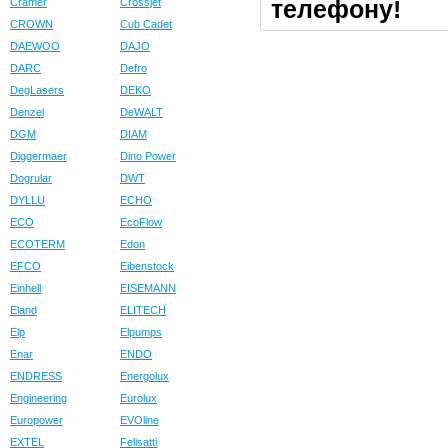
телефону!
Cramer
Crossjet
CROWN
Cub Cadet
DAEWOO
DAJO
DARC
Defro
DegLasers
DEKO
Denzel
DeWALT
DGM
DIAM
Diggermaer
Dino Power
Dogrular
DWT
DYLLU
ECHO
ECO
EcoFlow
ECOTERM
Edon
EFCO
Eibenstock
Einhell
EISEMANN
Eland
ELITECH
Elp
Elpumps
Enar
ENDO
ENDRESS
Energolux
Engineering
Eurolux
Europower
EVOline
EXTEL
Felisatti