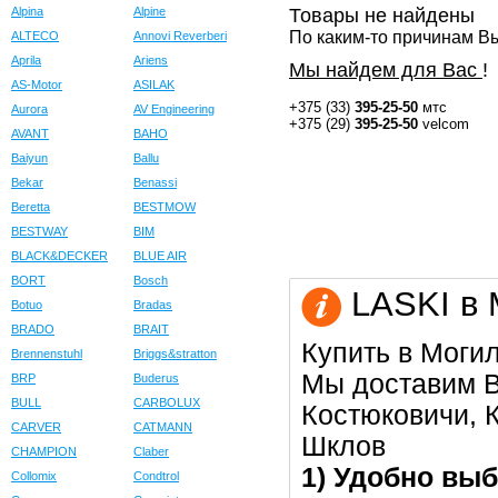
Alpina
Alpine
Товары не найдены
По каким-то причинам Вы
ALTECO
Annovi Reverberi
Aprila
Ariens
Мы найдем для Вас
!
AS-Motor
ASILAK
+375 (33)
395-25-50
мтс
Aurora
AV Engineering
+375 (29)
395-25-50
velcom
AVANT
BAHO
Baiyun
Ballu
Bekar
Benassi
Beretta
BESTMOW
BESTWAY
BIM
BLACK&DECKER
BLUE AIR
BORT
Bosch
LASKI в 
Botuo
Bradas
BRADO
BRAIT
Купить в Моги
Brennenstuhl
Briggs&stratton
Мы доставим В
BRP
Buderus
BULL
CARBOLUX
Костюковичи, К
CARVER
CATMANN
Шклов
CHAMPION
Claber
1) Удобно выб
Collomix
Condtrol