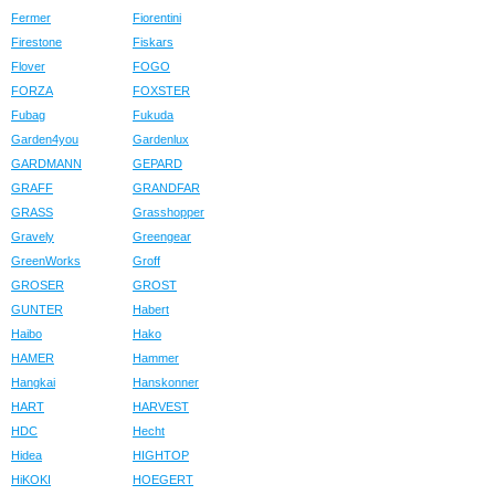
Fermer
Fiorentini
Firestone
Fiskars
Flover
FOGO
FORZA
FOXSTER
Fubag
Fukuda
Garden4you
Gardenlux
GARDMANN
GEPARD
GRAFF
GRANDFAR
GRASS
Grasshopper
Gravely
Greengear
GreenWorks
Groff
GROSER
GROST
GUNTER
Habert
Haibo
Hako
HAMER
Hammer
Hangkai
Hanskonner
HART
HARVEST
HDC
Hecht
Hidea
HIGHTOP
HiKOKI
HOEGERT