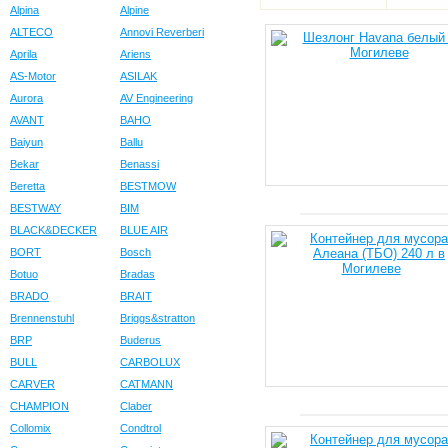
Alpina
Alpine
ALTECO
Annovi Reverberi
Aprila
Ariens
AS-Motor
ASILAK
Aurora
AV Engineering
AVANT
BAHO
Baiyun
Ballu
Bekar
Benassi
Beretta
BESTMOW
BESTWAY
BIM
BLACK&DECKER
BLUE AIR
BORT
Bosch
Botuo
Bradas
BRADO
BRAIT
Brennenstuhl
Briggs&stratton
BRP
Buderus
BULL
CARBOLUX
CARVER
CATMANN
CHAMPION
Claber
Collomix
Condtrol