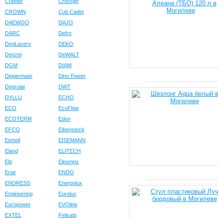
Cramer
Crossjet
CROWN
Cub Cadet
DAEWOO
DAJO
DARC
Defro
DegLasers
DEKO
Denzel
DeWALT
DGM
DIAM
Diggermaer
Dino Power
Dogrular
DWT
DYLLU
ECHO
ECO
EcoFlow
ECOTERM
Edon
EFCO
Eibenstock
Einhell
EISEMANN
Eland
ELITECH
Elp
Elpumps
Enar
ENDO
ENDRESS
Energolux
Engineering
Eurolux
Europower
EVOline
EXTEL
Felisatti