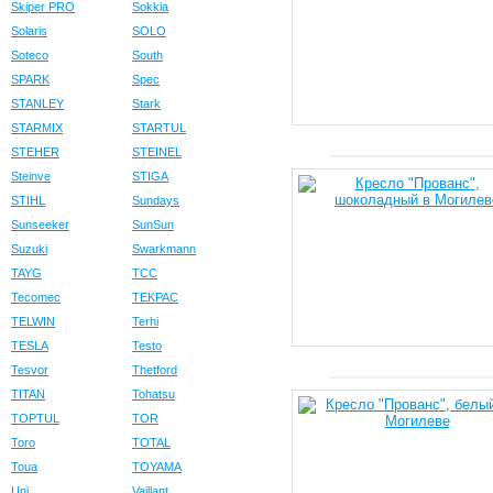
Skiper PRO
Sokkia
Solaris
SOLO
Soteco
South
SPARK
Spec
STANLEY
Stark
STARMIX
STARTUL
STEHER
STEINEL
Steinve
STIGA
STIHL
Sundays
Sunseeker
SunSun
Suzuki
Swarkmann
TAYG
TCC
Tecomec
TEKPAC
TELWIN
Terhi
TESLA
Testo
Tesvor
Thetford
TITAN
Tohatsu
TOPTUL
TOR
Toro
TOTAL
Toua
TOYAMA
Uni
Vaillant