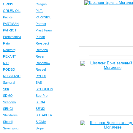
ORBIS
Oregon
ORLEN OIL
P.I.T.
Paclite
PARKSIDE
PARTISAN
Partner
PATRIOT
Plast Team
Portotecnica
Pubert
Rato
Re-spect
RedVerg
Remeza
REXANT
Rezer
RID
Robomow
RODEO
Rossel
RUSSLAND
RYOBI
Samurai
SAS
SBK
SCORPION
SDMO
Sea-Pro
Seanovo
SEDIA
SENCI
SENIX
Shindaiwa
SHTAPLER
Shtenli
SIGMA
Silver wing
Skiper