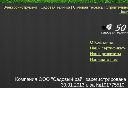
Электроинструмент
|
Садовая техника
|
Силовая техника
|
Строительно
Поли
О Компании
Наши сертификаты
Наши реквизиты
Напишите нам
Компания ООО "Садовый рай" зарегистрирована 
30.01.2013 г. за №191775510.
Зарегистрирован в Торговом реестре 28.02.2013 г. 
Как это работает
до 20:00 пн-пт, с 10:00 до 16:00 
1. Заказываю товар
2. Полу
в Контакт центре
Заби
8 801 100 45 46
Мне 
Бела
e-mail
skype