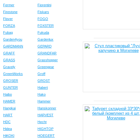
Fermer
Fiorentini
Firestone
Fiskars
Flover
FOGO
FORZA
FOXSTER
Fubag
Fukuda
Garden4you
Gardenlux
GARDMANN
GEPARD
GRAFF
GRANDFAR
GRASS
Grasshopper
Gravely
Greengear
GreenWorks
Groff
GROSER
GROST
GUNTER
Habert
Haibo
Hako
HAMER
Hammer
Hangkai
Hanskonner
HART
HARVEST
HDC
Hecht
Hidea
HIGHTOP
HiKOKI
HOEGERT