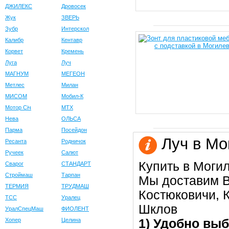
ДЖИЛЕКС
Дровосек
Жук
ЗВЕРЬ
Зубр
Интерскол
Калибр
Кентавр
Корвет
Кремень
Луга
Луч
МАГНУМ
МЕГЕОН
Метлес
Милан
МИСОМ
Мобил-К
Мотор Сiч
МТХ
Нева
ОЛЬСА
Парма
Посейдон
Луч в Мо
Ресанта
Родничок
Ручеек
Салют
Купить в Моги
Сварог
СТАНДАРТ
Строймаш
Тарпан
Мы доставим В
ТЕРМИЯ
ТРУДМАШ
Костюковичи, К
ТСС
Уралец
Шклов
УралСпецМаш
ФИОЛЕНТ
1) Удобно выб
Хопер
Целина