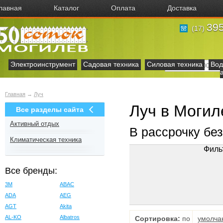
лавная
Каталог
Оплата
Доставка
395
(17)
Электроинструмент
Садовая техника
Силовая техника
Вод
Главная
→
Луч
Луч в Могил
Все разделы сайта
Активный отдых
В рассрочку бе
Климатическая техника
Филь
Все бренды:
3M
ABAC
ADA
AEG
AGT
Akita
AL-KO
Albatros
Сортировка:
по
умолча