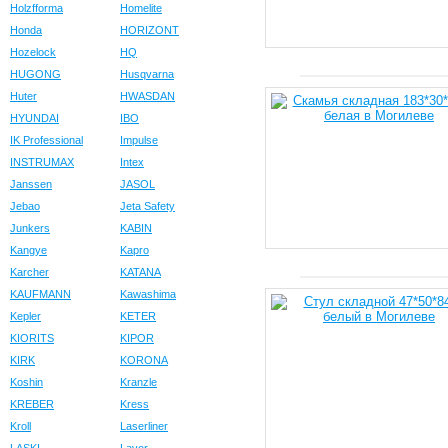
Holzfforma
Homelite
Honda
HORIZONT
Hozelock
HQ
HUGONG
Husqvarna
Huter
HWASDAN
HYUNDAI
IBO
IK Professional
Impulse
INSTRUMAX
Intex
Janssen
JASOL
Jebao
Jeta Safety
Junkers
KABIN
Kangye
Kapro
Karcher
KATANA
KAUFMANN
Kawashima
Kepler
KETER
KIORITS
KIPOR
KIRK
KORONA
Koshin
Kranzle
KREBER
Kress
Kroll
Laserliner