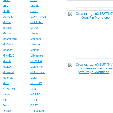
LASKI
Lavor
LEICA
LEVEL
LIFAN
Linder
LONCIN
LOWRANCE
Makita
Makita MT
Marolex
MASALTA
Masport
Master
MasterYard
Mazzoni
McCulloch
Mercury
Messner
Metabo
MIKKELE
Milwaukee
Mitech
MITSUBA
MOLOT
Monferme
Motoland
MotorGuide
Motorola
Motul
MTD
MURRAY
NEWTON
Nika
Nissan
NORTON
NTC
OASE
Oasis
OEST
Oklima
OLEO-MAC