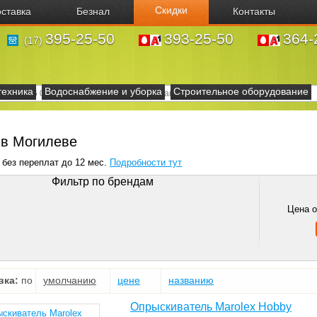
Скидки
ставка
Безнал
Контакты
395-25-50
393-25-50
364-
(17)
техника
Водоснабжение и уборка
Строительное оборудование
 в Могилеве
 без переплат до 12 мес.
Подробности тут
Фильтр по брендам
Цена 
вка:
по
умолчанию
цене
названию
Опрыскиватель Marolex Hobby