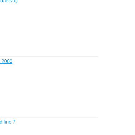
колесах)
o 2000
 line 7