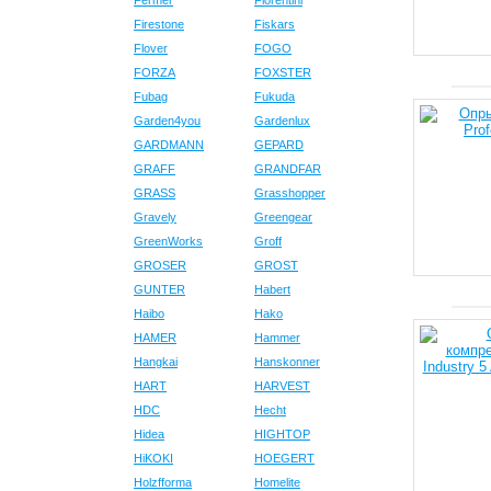
Fermer
Fiorentini
Firestone
Fiskars
Flover
FOGO
FORZA
FOXSTER
Fubag
Fukuda
Garden4you
Gardenlux
GARDMANN
GEPARD
GRAFF
GRANDFAR
GRASS
Grasshopper
Gravely
Greengear
GreenWorks
Groff
GROSER
GROST
GUNTER
Habert
Haibo
Hako
HAMER
Hammer
Hangkai
Hanskonner
HART
HARVEST
HDC
Hecht
Hidea
HIGHTOP
HiKOKI
HOEGERT
Holzfforma
Homelite