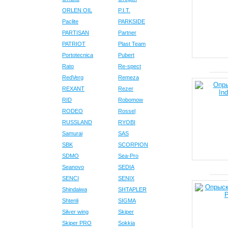
ORLEN OIL
P.I.T.
Paclite
PARKSIDE
PARTISAN
Partner
PATRIOT
Plast Team
Portotecnica
Pubert
Rato
Re-spect
RedVerg
Remeza
REXANT
Rezer
RID
Robomow
RODEO
Rossel
RUSSLAND
RYOBI
Samurai
SAS
SBK
SCORPION
SDMO
Sea-Pro
Seanovo
SEDIA
SENCI
SENIX
Shindaiwa
SHTAPLER
Shtenli
SIGMA
Silver wing
Skiper
Skiper PRO
Sokkia