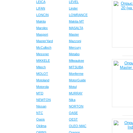
LEICA
LEVEL
LIFAN
Linder
LONCIN
LOWRANCE
Makita
Makita MT
Marolex
MASALTA
Masport
Master
MasterYard
Mazzoni
McCulloch
Mercury
Messner
Metabo
MIKKELE
Milwaukee
Mitech
MITSUBA
MOLOT
Monferme
Motoland
MotorGuide
Motorola
Motul
MTD
MURRAY
NEWTON
Nika
Nissan
NORTON
NTC
OASE
Oasis
OEST
Oklima
OLEO-MAC
ORBIS
Oregon