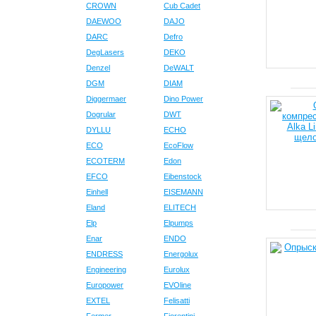
CROWN
Cub Cadet
DAEWOO
DAJO
DARC
Defro
DegLasers
DEKO
Denzel
DeWALT
DGM
DIAM
Diggermaer
Dino Power
Dogrular
DWT
DYLLU
ECHO
ECO
EcoFlow
ECOTERM
Edon
EFCO
Eibenstock
Einhell
EISEMANN
Eland
ELITECH
Elp
Elpumps
Enar
ENDO
ENDRESS
Energolux
Engineering
Eurolux
Europower
EVOline
EXTEL
Felisatti