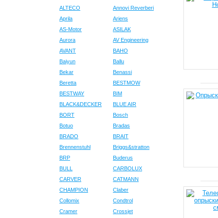
ALTECO
Annovi Reverberi
Aprila
Ariens
AS-Motor
ASILAK
Aurora
AV Engineering
AVANT
BAHO
Baiyun
Ballu
Bekar
Benassi
Beretta
BESTMOW
BESTWAY
BIM
BLACK&DECKER
BLUE AIR
BORT
Bosch
Botuo
Bradas
BRADO
BRAIT
Brennenstuhl
Briggs&stratton
BRP
Buderus
BULL
CARBOLUX
CARVER
CATMANN
CHAMPION
Claber
Collomix
Condtrol
Cramer
Crossjet