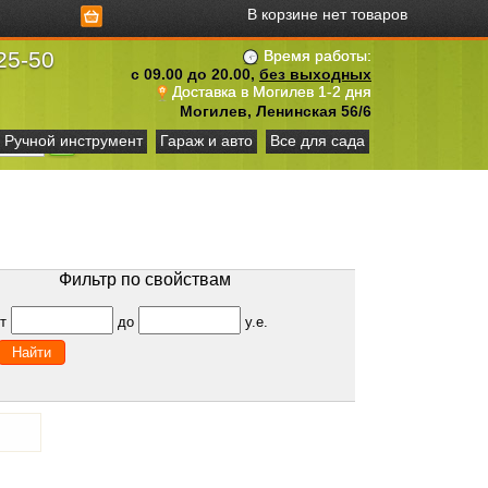
В корзине нет товаров
25-50
Время работы:
с 09.00 до 20.00,
без выходных
Доставка в Могилев 1-2 дня
Могилев, Ленинская 56/6
Ручной инструмент
Гараж и авто
Все для сада
Фильтр по свойствам
от
до
у.е.