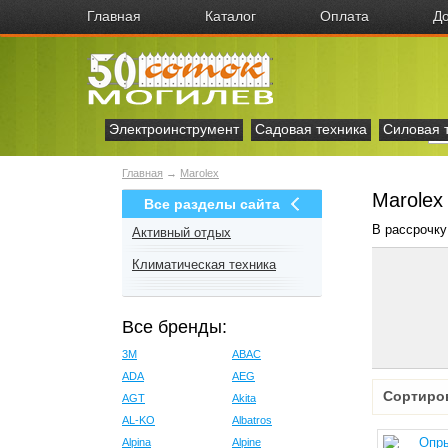
Главная
Каталог
Оплата
До
Электроинструмент
Садовая техника
Силовая 
Главная
→
Marolex
Marolex
Все разделы сайта
В рассрочку
Активный отдых
Климатическая техника
Все бренды:
3M
ABAC
ADA
AEG
Сортиро
AGT
Akita
AL-KO
Albatros
Alpina
Alpine