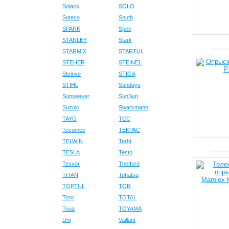
Solaris
SOLO
Soteco
South
SPARK
Spec
STANLEY
Stark
STARMIX
STARTUL
STEHER
STEINEL
Steinve
STIGA
STIHL
Sundays
Sunseeker
SunSun
Suzuki
Swarkmann
TAYG
TCC
Tecomec
TEKPAC
TELWIN
Terhi
TESLA
Testo
Tesvor
Thetford
TITAN
Tohatsu
TOPTUL
TOR
Toro
TOTAL
Toua
TOYAMA
Uni
Vaillant