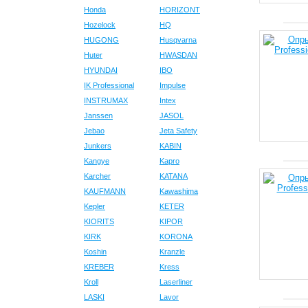
Honda
HORIZONT
Hozelock
HQ
HUGONG
Husqvarna
Huter
HWASDAN
HYUNDAI
IBO
IK Professional
Impulse
INSTRUMAX
Intex
Janssen
JASOL
Jebao
Jeta Safety
Junkers
KABIN
Kangye
Kapro
Karcher
KATANA
KAUFMANN
Kawashima
Kepler
KETER
KIORITS
KIPOR
KIRK
KORONA
Koshin
Kranzle
KREBER
Kress
Kroll
Laserliner
LASKI
Lavor