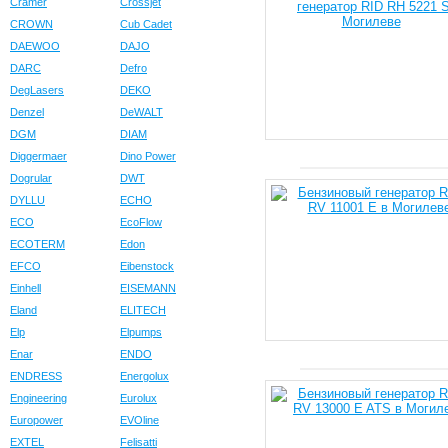
Cramer
Crossjet
CROWN
Cub Cadet
DAEWOO
DAJO
DARC
Defro
DegLasers
DEKO
Denzel
DeWALT
DGM
DIAM
Diggermaer
Dino Power
Dogrular
DWT
DYLLU
ECHO
ECO
EcoFlow
ECOTERM
Edon
EFCO
Eibenstock
Einhell
EISEMANN
Eland
ELITECH
Elp
Elpumps
Enar
ENDO
ENDRESS
Energolux
Engineering
Eurolux
Europower
EVOline
EXTEL
Felisatti