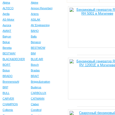
Alpina
Alpine
ALTECO
Annovi Reverberi
Aprila
Ariens
AS-Motor
ASILAK
Aurora
AV Engineering
AVANT
BAHO
Baiyun
Ballu
Bekar
Benassi
Beretta
BESTMOW
BESTWAY
BIM
BLACK&DECKER
BLUE AIR
BORT
Bosch
Botuo
Bradas
BRADO
BRAIT
Brennenstuhl
Briggs&stratton
BRP
Buderus
BULL
CARBOLUX
CARVER
CATMANN
CHAMPION
Claber
Collomix
Condtrol