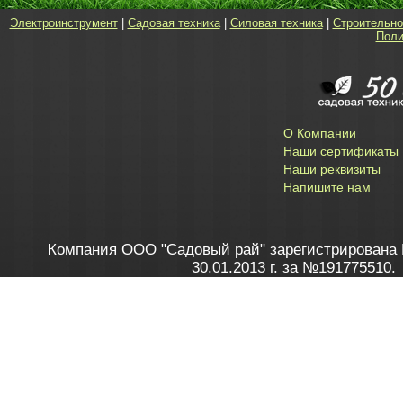
Электроинструмент
|
Садовая техника
|
Силовая техника
|
Строительно
Поли
О Компании
Наши сертификаты
Наши реквизиты
Напишите нам
Компания ООО "Садовый рай" зарегистрирована 
30.01.2013 г. за №191775510.
Зарегистрирован в Торговом реестре 28.02.2013 г. 
Как это работает
до 20:00 пн-пт, с 10:00 до 16:00 
1. Заказываю товар
2. Полу
в Контакт центре
Заби
8 801 100 45 46
Мне 
Бела
e-mail
skype