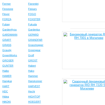
Fermer
Fiorentini
Firestone
Fiskars
Flover
FOGO
FORZA
FOXSTER
Fubag
Fukuda
Garden4you
Gardenlux
GARDMANN
GEPARD
GRAFF
GRANDFAR
GRASS
Grasshopper
Gravely
Greengear
GreenWorks
Groff
GROSER
GROST
GUNTER
Habert
Haibo
Hako
HAMER
Hammer
Hangkai
Hanskonner
HART
HARVEST
HDC
Hecht
Hidea
HIGHTOP
HiKOKI
HOEGERT