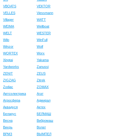
VBOATS
VEKTOR
VELLES
Viessmann
Villager
WATT
WEIMA
Wellboat
WELT
WESTER
Wilo
WinFull
Winzor
Wolf
WORTEX
Worx
Xingtai
Yakama
Yardworks
Zanussi
ZENIT
ZEUS
ZIGZAG
Zitrek
Zodiac
ZOMAX
Автоэлектрика
Агат
Агросфера
Адмирал
Аквадуся
Актех
Беларус
БЕЛМАШ
Весна
Вибромаш
Вихрь
Волат
ВРМЗ
ВЫМПЕЛ