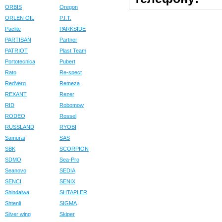
ORBIS
Oregon
ORLEN OIL
P.I.T.
Paclite
PARKSIDE
PARTISAN
Partner
PATRIOT
Plast Team
Portotecnica
Pubert
Rato
Re-spect
RedVerg
Remeza
REXANT
Rezer
RID
Robomow
RODEO
Rossel
RUSSLAND
RYOBI
Samurai
SAS
SBK
SCORPION
SDMO
Sea-Pro
Seanovo
SEDIA
SENCI
SENIX
Shindaiwa
SHTAPLER
Shtenli
SIGMA
Silver wing
Skiper