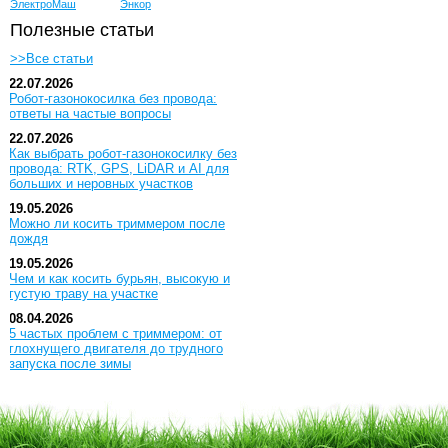
ЭлектроМаш
Энкор
Полезные статьи
>>Все статьи
22.07.2026
Робот-газонокосилка без провода:
ответы на частые вопросы
22.07.2026
Как выбрать робот-газонокосилку без
провода: RTK, GPS, LiDAR и AI для
больших и неровных участков
19.05.2026
Можно ли косить триммером после
дождя
19.05.2026
Чем и как косить бурьян, высокую и
густую траву на участке
08.04.2026
5 частых проблем с триммером: от
глохнущего двигателя до трудного
запуска после зимы