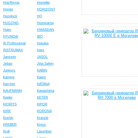
Holzfforma
Homelite
Honda
HORIZONT
Hozelock
HQ
HUGONG
Husqvarna
Huter
HWASDAN
HYUNDAI
IBO
IK Professional
Impulse
INSTRUMAX
Intex
Janssen
JASOL
Jebao
Jeta Safety
Junkers
KABIN
Kangye
Kapro
Karcher
KATANA
KAUFMANN
Kawashima
Kepler
KETER
KIORITS
KIPOR
KIRK
KORONA
Koshin
Kranzle
KREBER
Kress
Kroll
Laserliner