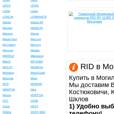
LASKI
Lavor
LEICA
LEVEL
LIFAN
Linder
LONCIN
LOWRANCE
Makita
Makita MT
Marolex
MASALTA
Masport
Master
MasterYard
Mazzoni
McCulloch
Mercury
Messner
Metabo
MIKKELE
Milwaukee
Mitech
MITSUBA
RID в Мо
MOLOT
Monferme
Motoland
MotorGuide
Купить в Моги
Motorola
Motul
Мы доставим В
MTD
MURRAY
NEWTON
Nika
Костюковичи, К
Nissan
NORTON
Шклов
NTC
OASE
1) Удобно выб
Oasis
OEST
телефону!
Oklima
OLEO-MAC