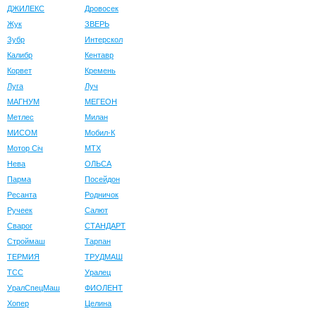
ДЖИЛЕКС
Дровосек
Жук
ЗВЕРЬ
Зубр
Интерскол
Калибр
Кентавр
Корвет
Кремень
Луга
Луч
МАГНУМ
МЕГЕОН
Метлес
Милан
МИСОМ
Мобил-К
Мотор Сiч
МТХ
Нева
ОЛЬСА
Парма
Посейдон
Ресанта
Родничок
Ручеек
Салют
Сварог
СТАНДАРТ
Строймаш
Тарпан
ТЕРМИЯ
ТРУДМАШ
ТСС
Уралец
УралСпецМаш
ФИОЛЕНТ
Хопер
Целина