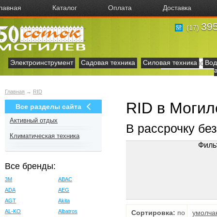
лавная
Каталог
Оплата
Доставка
395
(17)
Электроинструмент
Садовая техника
Силовая техника
Вод
Главная
→
RID
RID в Могил
Все разделы сайта
Активный отдых
В рассрочку бе
Климатическая техника
Филь
Все бренды:
3M
ABAC
ADA
AEG
AGT
Akita
AL-KO
Albatros
Сортировка:
по
умолча