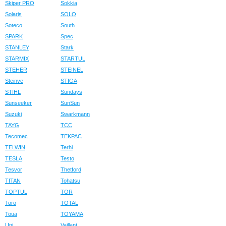
Skiper PRO
Sokkia
Solaris
SOLO
Soteco
South
SPARK
Spec
STANLEY
Stark
STARMIX
STARTUL
STEHER
STEINEL
Steinve
STIGA
STIHL
Sundays
Sunseeker
SunSun
Suzuki
Swarkmann
TAYG
TCC
Tecomec
TEKPAC
TELWIN
Terhi
TESLA
Testo
Tesvor
Thetford
TITAN
Tohatsu
TOPTUL
TOR
Toro
TOTAL
Toua
TOYAMA
Uni
Vaillant