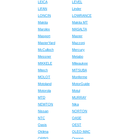
LEICA
LEVEL
LIFAN
Linder
LONCIN
LOWRANCE
Makita
Makita MT
Marolex
MASALTA
Masport
Master
MasterYard
Mazzoni
McCulloch
Mercury
Messner
Metabo
MIKKELE
Milwaukee
Mitech
MITSUBA
MOLOT
Monferme
Motoland
MotorGuide
Motorola
Motul
MTD
MURRAY
NEWTON
Nika
Nissan
NORTON
NTC
OASE
Oasis
OEST
Oklima
OLEO-MAC
ORBIS
Oregon