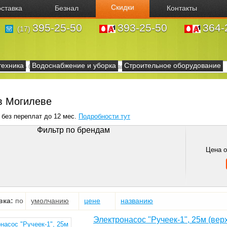
Скидки
ставка
Безнал
Контакты
395-25-50
393-25-50
364-
(17)
техника
Водоснабжение и уборка
Строительное оборудование
в Могилеве
 без переплат до 12 мес.
Подробности тут
Фильтр по брендам
Цена 
вка:
по
умолчанию
цене
названию
Электронасос "Ручеек-1", 25м (вер