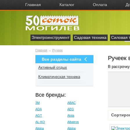
Главная
Каталог
Оплата
До
Электроинструмент
Садовая техника
Силовая 
Главная
→
Ручеек
Ручеек 
Все разделы сайта
В рассрочку
Активный отдых
Климатическая техника
Все бренды:
3M
ABAC
ADA
AEG
Сортиро
AGT
Akita
AL-KO
Albatros
Alpina
Alpine