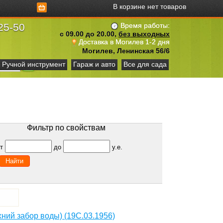
В корзине нет товаров
25-50
Время работы:
с 09.00 до 20.00,
без выходных
Доставка в Могилев 1-2 дня
Могилев, Ленинская 56/6
Ручной инструмент
Гараж и авто
Все для сада
Фильтр по свойствам
от
до
у.е.
хний забор воды) (19С.03.1956)