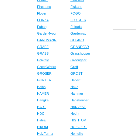
Fermer
Fiorentini
Firestone
Fiskars
Flover
FOGO
FORZA
FOXSTER
Fubag
Fukuda
Garden4you
Gardenlux
GARDMANN
GEPARD
GRAFF
GRANDFAR
GRASS
Grasshopper
Gravely
Greengear
GreenWorks
Groff
GROSER
GROST
GUNTER
Habert
Haibo
Hako
HAMER
Hammer
Hangkai
Hanskonner
HART
HARVEST
HDC
Hecht
Hidea
HIGHTOP
HiKOKI
HOEGERT
Holzfforma
Homelite