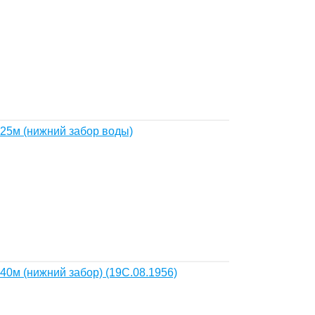
25м (нижний забор воды)
40м (нижний забор) (19С.08.1956)