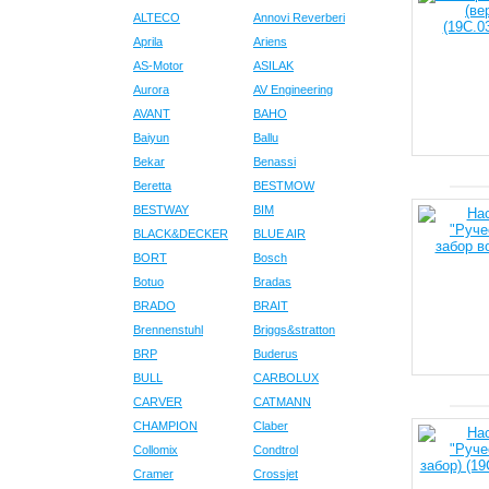
ALTECO
Annovi Reverberi
Aprila
Ariens
AS-Motor
ASILAK
Aurora
AV Engineering
AVANT
BAHO
Baiyun
Ballu
Bekar
Benassi
Beretta
BESTMOW
BESTWAY
BIM
BLACK&DECKER
BLUE AIR
BORT
Bosch
Botuo
Bradas
BRADO
BRAIT
Brennenstuhl
Briggs&stratton
BRP
Buderus
BULL
CARBOLUX
CARVER
CATMANN
CHAMPION
Claber
Collomix
Condtrol
Cramer
Crossjet