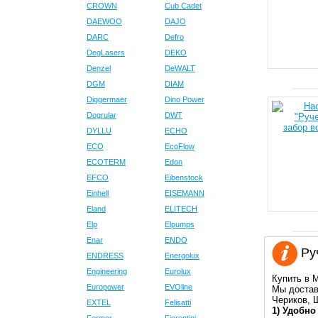
CROWN
Cub Cadet
DAEWOO
DAJO
DARC
Defro
DegLasers
DEKO
Denzel
DeWALT
DGM
DIAM
Diggermaer
Dino Power
Dogrular
DWT
DYLLU
ECHO
ECO
EcoFlow
ECOTERM
Edon
EFCO
Eibenstock
Einhell
EISEMANN
Eland
ELITECH
Elp
Elpumps
Enar
ENDO
Руч
ENDRESS
Energolux
Engineering
Eurolux
Купить в 
Europower
EVOline
Мы достав
Чериков, 
EXTEL
Felisatti
1) Удобно