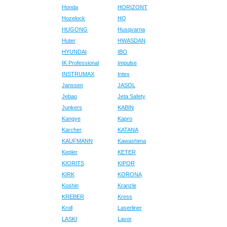
Honda
HORIZONT
Hozelock
HQ
HUGONG
Husqvarna
Huter
HWASDAN
HYUNDAI
IBO
IK Professional
Impulse
INSTRUMAX
Intex
Janssen
JASOL
Jebao
Jeta Safety
Junkers
KABIN
Kangye
Kapro
Karcher
KATANA
KAUFMANN
Kawashima
Kepler
KETER
KIORITS
KIPOR
KIRK
KORONA
Koshin
Kranzle
KREBER
Kress
Kroll
Laserliner
LASKI
Lavor