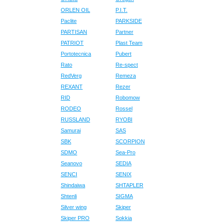
ORLEN OIL
P.I.T.
Paclite
PARKSIDE
PARTISAN
Partner
PATRIOT
Plast Team
Portotecnica
Pubert
Rato
Re-spect
RedVerg
Remeza
REXANT
Rezer
RID
Robomow
RODEO
Rossel
RUSSLAND
RYOBI
Samurai
SAS
SBK
SCORPION
SDMO
Sea-Pro
Seanovo
SEDIA
SENCI
SENIX
Shindaiwa
SHTAPLER
Shtenli
SIGMA
Silver wing
Skiper
Skiper PRO
Sokkia