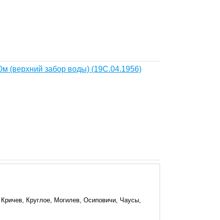
м (верхний забор воды) (19С.04.1956)
 Кричев, Круглое, Могилев, Осиповичи, Чаусы,