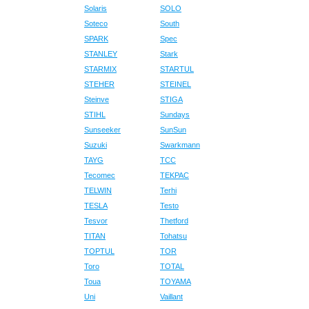
Solaris
SOLO
Soteco
South
SPARK
Spec
STANLEY
Stark
STARMIX
STARTUL
STEHER
STEINEL
Steinve
STIGA
STIHL
Sundays
Sunseeker
SunSun
Suzuki
Swarkmann
TAYG
TCC
Tecomec
TEKPAC
TELWIN
Terhi
TESLA
Testo
Tesvor
Thetford
TITAN
Tohatsu
TOPTUL
TOR
Toro
TOTAL
Toua
TOYAMA
Uni
Vaillant