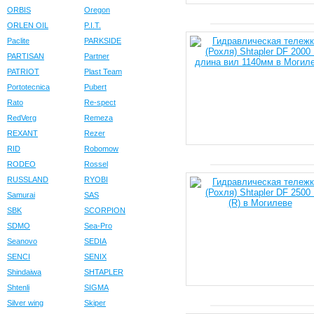
ORBIS
Oregon
ORLEN OIL
P.I.T.
Paclite
PARKSIDE
PARTISAN
Partner
PATRIOT
Plast Team
Portotecnica
Pubert
Rato
Re-spect
RedVerg
Remeza
REXANT
Rezer
RID
Robomow
RODEO
Rossel
RUSSLAND
RYOBI
Samurai
SAS
SBK
SCORPION
SDMO
Sea-Pro
Seanovo
SEDIA
SENCI
SENIX
Shindaiwa
SHTAPLER
Shtenli
SIGMA
Silver wing
Skiper