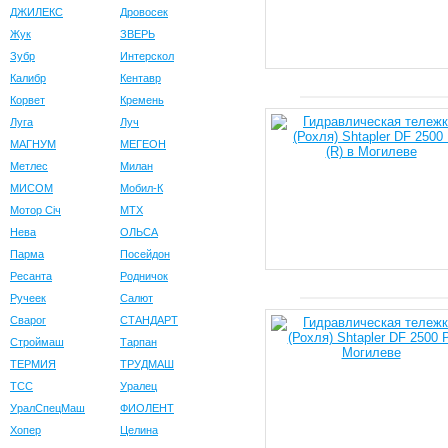
ДЖИЛЕКС
Дровосек
Жук
ЗВЕРЬ
Зубр
Интерскол
Калибр
Кентавр
Корвет
Кремень
Луга
Луч
МАГНУМ
МЕГЕОН
Метлес
Милан
МИСОМ
Мобил-К
Мотор Сiч
МТХ
Нева
ОЛЬСА
Парма
Посейдон
Ресанта
Родничок
Ручеек
Салют
Сварог
СТАНДАРТ
Строймаш
Тарпан
ТЕРМИЯ
ТРУДМАШ
ТСС
Уралец
УралСпецМаш
ФИОЛЕНТ
Хопер
Целина