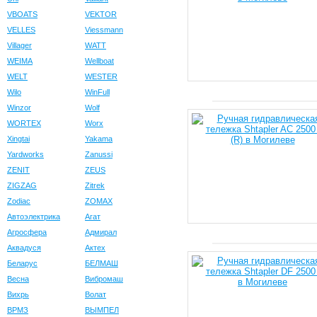
VBOATS
VEKTOR
VELLES
Viessmann
Villager
WATT
WEIMA
Wellboat
WELT
WESTER
Wilo
WinFull
Winzor
Wolf
WORTEX
Worx
Xingtai
Yakama
Yardworks
Zanussi
ZENIT
ZEUS
ZIGZAG
Zitrek
Zodiac
ZOMAX
Автоэлектрика
Агат
Агросфера
Адмирал
Аквадуся
Актех
Беларус
БЕЛМАШ
Весна
Вибромаш
Вихрь
Волат
ВРМЗ
ВЫМПЕЛ