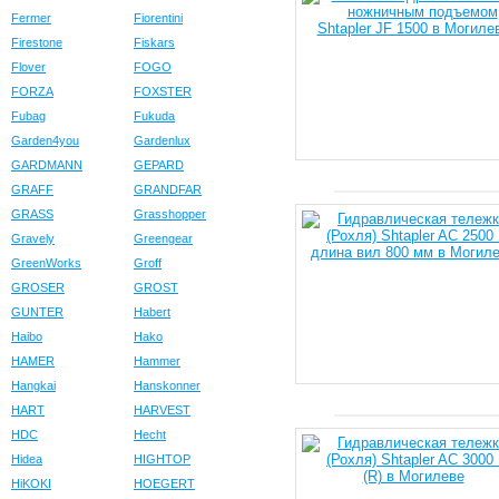
Fermer
Fiorentini
Firestone
Fiskars
Flover
FOGO
FORZA
FOXSTER
Fubag
Fukuda
Garden4you
Gardenlux
GARDMANN
GEPARD
GRAFF
GRANDFAR
GRASS
Grasshopper
Gravely
Greengear
GreenWorks
Groff
GROSER
GROST
GUNTER
Habert
Haibo
Hako
HAMER
Hammer
Hangkai
Hanskonner
HART
HARVEST
HDC
Hecht
Hidea
HIGHTOP
HiKOKI
HOEGERT