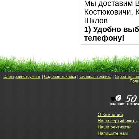
Мы доставим В
Костюковичи, К
Шклов
1) Удобно выб
телефону!
Электроинструмент
|
Садовая техника
|
Силовая техника
|
Строительно
Поли
О Компании
Наши сертификаты
Наши реквизиты
Напишите нам