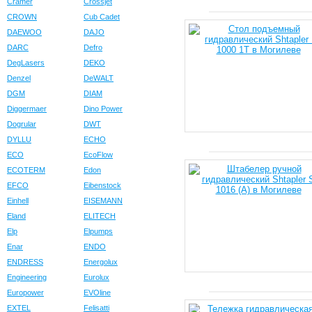
Cramer
Crossjet
CROWN
Cub Cadet
DAEWOO
DAJO
DARC
Defro
DegLasers
DEKO
Denzel
DeWALT
DGM
DIAM
Diggermaer
Dino Power
Dogrular
DWT
DYLLU
ECHO
ECO
EcoFlow
ECOTERM
Edon
EFCO
Eibenstock
Einhell
EISEMANN
Eland
ELITECH
Elp
Elpumps
Enar
ENDO
ENDRESS
Energolux
Engineering
Eurolux
Europower
EVOline
EXTEL
Felisatti