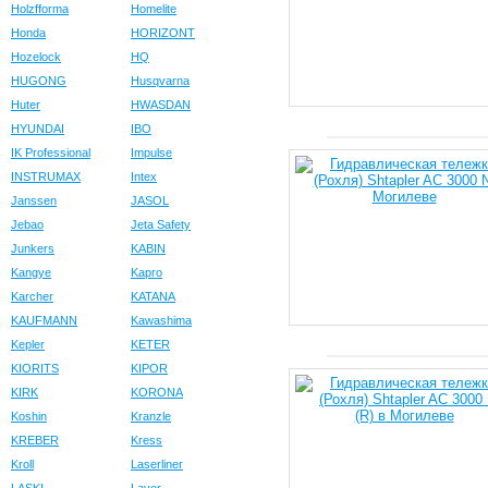
Holzfforma
Homelite
Honda
HORIZONT
Hozelock
HQ
HUGONG
Husqvarna
Huter
HWASDAN
HYUNDAI
IBO
IK Professional
Impulse
INSTRUMAX
Intex
Janssen
JASOL
Jebao
Jeta Safety
Junkers
KABIN
Kangye
Kapro
Karcher
KATANA
KAUFMANN
Kawashima
Kepler
KETER
KIORITS
KIPOR
KIRK
KORONA
Koshin
Kranzle
KREBER
Kress
Kroll
Laserliner