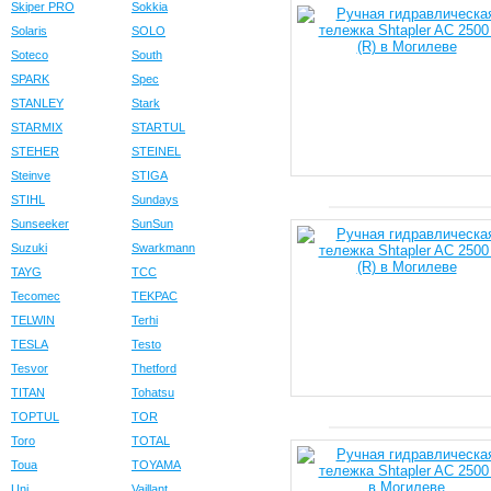
Skiper PRO
Sokkia
Solaris
SOLO
Soteco
South
SPARK
Spec
STANLEY
Stark
STARMIX
STARTUL
STEHER
STEINEL
Steinve
STIGA
STIHL
Sundays
Sunseeker
SunSun
Suzuki
Swarkmann
TAYG
TCC
Tecomec
TEKPAC
TELWIN
Terhi
TESLA
Testo
Tesvor
Thetford
TITAN
Tohatsu
TOPTUL
TOR
Toro
TOTAL
Toua
TOYAMA
Uni
Vaillant