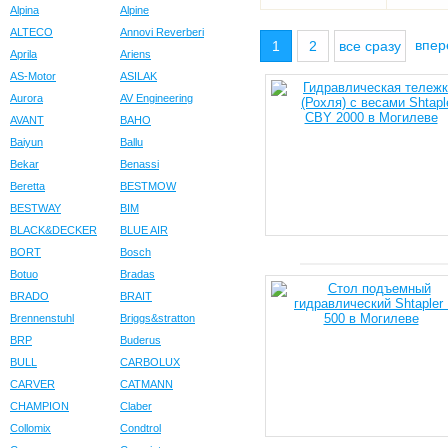
Alpina
Alpine
ALTECO
Annovi Reverberi
впе
1
2
все сразу
Aprila
Ariens
AS-Motor
ASILAK
Aurora
AV Engineering
AVANT
BAHO
Baiyun
Ballu
Bekar
Benassi
Beretta
BESTMOW
BESTWAY
BIM
BLACK&DECKER
BLUE AIR
BORT
Bosch
Botuo
Bradas
BRADO
BRAIT
Brennenstuhl
Briggs&stratton
BRP
Buderus
BULL
CARBOLUX
CARVER
CATMANN
CHAMPION
Claber
Collomix
Condtrol