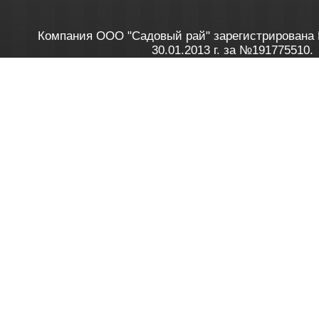
Компания ООО "Садовый рай" зарегистрирована 
30.01.2013 г. за №191775510.
Зарегистрирован в Торговом реестре 28.02.2013 г. 
Как это работает
до 20:00 пн-пт, с 10:00 до 16:00 
1. Заказываю товар
2. Полу
в Контакт центре
Заби
8 801 100 45 46
Мне 
Бела
e-mail
skype
Посмо
На сайте через корзину
Online-консультант