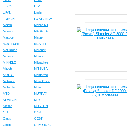
LASKI
Lavor
LEICA
LEVEL
LIFAN
Linder
LONCIN
LOWRANCE
Makita
Makita MT
Marolex
MASALTA
Masport
Master
MasterYard
Mazzoni
McCulloch
Mercury
Messner
Metabo
MIKKELE
Milwaukee
Mitech
MITSUBA
MOLOT
Monferme
Motoland
MotorGuide
Motorola
Motul
MTD
MURRAY
NEWTON
Nika
Nissan
NORTON
NTC
OASE
Oasis
OEST
Oklima
OLEO-MAC