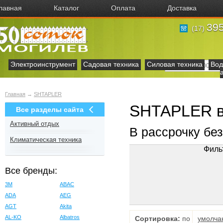
лавная
Каталог
Оплата
Доставка
395
(17)
Электроинструмент
Садовая техника
Силовая техника
Вод
Главная
→
SHTAPLER
SHTAPLER в
Все разделы сайта
Активный отдых
В рассрочку бе
Климатическая техника
Филь
Все бренды:
3M
ABAC
ADA
AEG
AGT
Akita
AL-KO
Albatros
Сортировка:
по
умолча