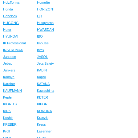
Holzfforma
Homelite
Honda
HORIZONT
Hozelock
HQ
HUGONG
Husqvarna
Huter
HWASDAN
HYUNDAI
IBO
IK Professional
Impulse
INSTRUMAX
Intex
Janssen
JASOL
Jebao
Jeta Safety
Junkers
KABIN
Kangye
Kapro
Karcher
KATANA
KAUFMANN
Kawashima
Kepler
KETER
KIORITS
KIPOR
KIRK
KORONA
Koshin
Kranzle
KREBER
Kress
Kroll
Laserliner