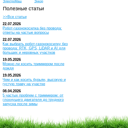
ЭлектроМаш
Энкор
Полезные статьи
>>Все статьи
22.07.2026
Робот-газонокосилка без провода:
ответы на частые вопросы
22.07.2026
Как выбрать робот-газонокосилку без
провода: RTK, GPS, LiDAR и AI для
больших и неровных участков
19.05.2026
Можно ли косить триммером после
дождя
19.05.2026
Чем и как косить бурьян, высокую и
густую траву на участке
08.04.2026
5 частых проблем с триммером: от
глохнущего двигателя до трудного
запуска после зимы