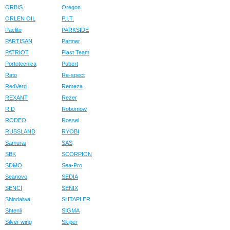
ORBIS
Oregon
ORLEN OIL
P.I.T.
Paclite
PARKSIDE
PARTISAN
Partner
PATRIOT
Plast Team
Portotecnica
Pubert
Rato
Re-spect
RedVerg
Remeza
REXANT
Rezer
RID
Robomow
RODEO
Rossel
RUSSLAND
RYOBI
Samurai
SAS
SBK
SCORPION
SDMO
Sea-Pro
Seanovo
SEDIA
SENCI
SENIX
Shindaiwa
SHTAPLER
Shtenli
SIGMA
Silver wing
Skiper