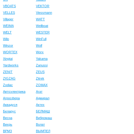
VBOATS
VEKTOR
VELLES
Viessmann
Villager
WATT
WEIMA
Wellboat
WELT
WESTER
Wilo
WinFull
Winzor
Wolf
WORTEX
Worx
Xingtai
Yakama
Yardworks
Zanussi
ZENIT
ZEUS
ZIGZAG
Zitrek
Zodiac
ZOMAX
Автоэлектрика
Агат
Агросфера
Адмирал
Аквадуся
Актех
Беларус
БЕЛМАШ
Весна
Вибромаш
Вихрь
Волат
ВРМЗ
ВЫМПЕЛ