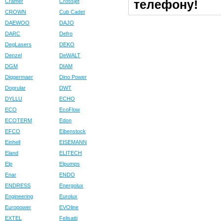
телефону!
Cramer
Crossjet
CROWN
Cub Cadet
DAEWOO
DAJO
DARC
Defro
DegLasers
DEKO
Denzel
DeWALT
DGM
DIAM
Diggermaer
Dino Power
Dogrular
DWT
DYLLU
ECHO
ECO
EcoFlow
ECOTERM
Edon
EFCO
Eibenstock
Einhell
EISEMANN
Eland
ELITECH
Elp
Elpumps
Enar
ENDO
ENDRESS
Energolux
Engineering
Eurolux
Europower
EVOline
EXTEL
Felisatti