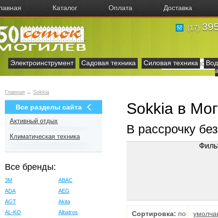
лавная
Каталог
Оплата
Доставка
395
(17)
Электроинструмент
Садовая техника
Силовая техника
Вод
Главная
→
Sokkia
Sokkia в Мо
Все разделы сайта
Активный отдых
В рассрочку бе
Климатическая техника
Филь
Все бренды:
3M
ABAC
ADA
AEG
AGT
Akita
AL-KO
Albatros
Сортировка:
по
умолча