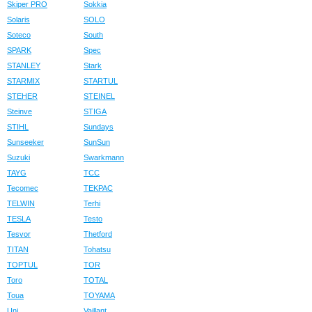
Skiper PRO
Sokkia
Solaris
SOLO
Soteco
South
SPARK
Spec
STANLEY
Stark
STARMIX
STARTUL
STEHER
STEINEL
Steinve
STIGA
STIHL
Sundays
Sunseeker
SunSun
Suzuki
Swarkmann
TAYG
TCC
Tecomec
TEKPAC
TELWIN
Terhi
TESLA
Testo
Tesvor
Thetford
TITAN
Tohatsu
TOPTUL
TOR
Toro
TOTAL
Toua
TOYAMA
Uni
Vaillant