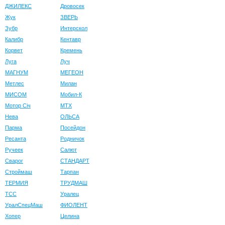
ДЖИЛЕКС
Дровосек
Жук
ЗВЕРЬ
Зубр
Интерскол
Калибр
Кентавр
Корвет
Кремень
Луга
Луч
МАГНУМ
МЕГЕОН
Метлес
Милан
МИСОМ
Мобил-К
Мотор Сiч
МТХ
Нева
ОЛЬСА
Парма
Посейдон
Ресанта
Родничок
Ручеек
Салют
Сварог
СТАНДАРТ
Строймаш
Тарпан
ТЕРМИЯ
ТРУДМАШ
ТСС
Уралец
УралСпецМаш
ФИОЛЕНТ
Хопер
Целина