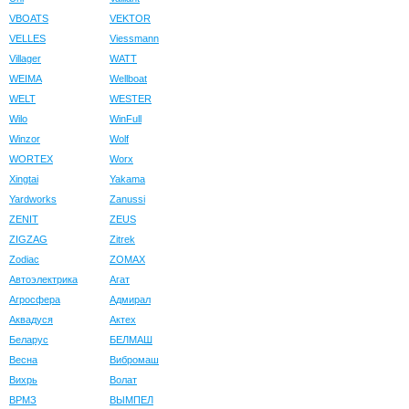
VBOATS
VEKTOR
VELLES
Viessmann
Villager
WATT
WEIMA
Wellboat
WELT
WESTER
Wilo
WinFull
Winzor
Wolf
WORTEX
Worx
Xingtai
Yakama
Yardworks
Zanussi
ZENIT
ZEUS
ZIGZAG
Zitrek
Zodiac
ZOMAX
Автоэлектрика
Агат
Агросфера
Адмирал
Аквадуся
Актех
Беларус
БЕЛМАШ
Весна
Вибромаш
Вихрь
Волат
ВРМЗ
ВЫМПЕЛ