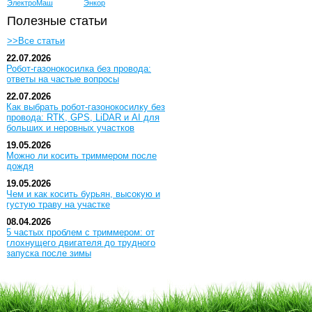
ЭлектроМаш
Энкор
Полезные статьи
>>Все статьи
22.07.2026
Робот-газонокосилка без провода:
ответы на частые вопросы
22.07.2026
Как выбрать робот-газонокосилку без
провода: RTK, GPS, LiDAR и AI для
больших и неровных участков
19.05.2026
Можно ли косить триммером после
дождя
19.05.2026
Чем и как косить бурьян, высокую и
густую траву на участке
08.04.2026
5 частых проблем с триммером: от
глохнущего двигателя до трудного
запуска после зимы