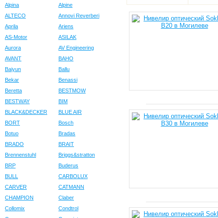
Alpina
Alpine
ALTECO
Annovi Reverberi
Aprila
Ariens
AS-Motor
ASILAK
Aurora
AV Engineering
AVANT
BAHO
Baiyun
Ballu
Bekar
Benassi
Beretta
BESTMOW
BESTWAY
BIM
BLACK&DECKER
BLUE AIR
BORT
Bosch
Botuo
Bradas
BRADO
BRAIT
Brennenstuhl
Briggs&stratton
BRP
Buderus
BULL
CARBOLUX
CARVER
CATMANN
CHAMPION
Claber
Collomix
Condtrol