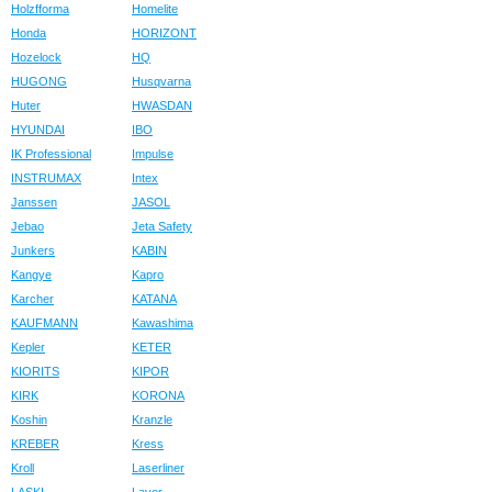
Holzfforma
Homelite
Honda
HORIZONT
Hozelock
HQ
HUGONG
Husqvarna
Huter
HWASDAN
HYUNDAI
IBO
IK Professional
Impulse
INSTRUMAX
Intex
Janssen
JASOL
Jebao
Jeta Safety
Junkers
KABIN
Kangye
Kapro
Karcher
KATANA
KAUFMANN
Kawashima
Kepler
KETER
KIORITS
KIPOR
KIRK
KORONA
Koshin
Kranzle
KREBER
Kress
Kroll
Laserliner