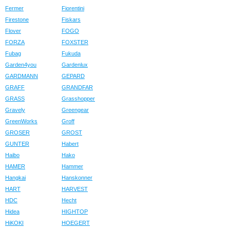
Fermer
Fiorentini
Firestone
Fiskars
Flover
FOGO
FORZA
FOXSTER
Fubag
Fukuda
Garden4you
Gardenlux
GARDMANN
GEPARD
GRAFF
GRANDFAR
GRASS
Grasshopper
Gravely
Greengear
GreenWorks
Groff
GROSER
GROST
GUNTER
Habert
Haibo
Hako
HAMER
Hammer
Hangkai
Hanskonner
HART
HARVEST
HDC
Hecht
Hidea
HIGHTOP
HiKOKI
HOEGERT