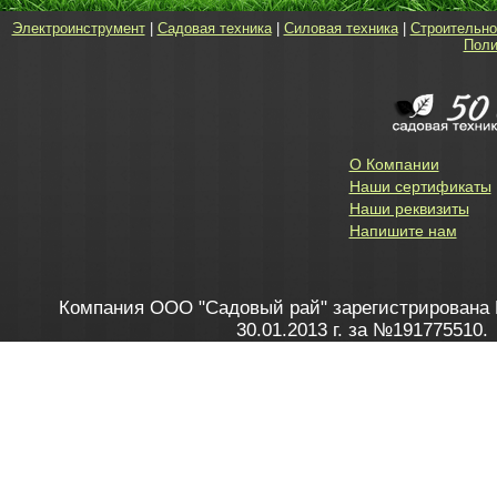
Электроинструмент
|
Садовая техника
|
Силовая техника
|
Строительно
Поли
О Компании
Наши сертификаты
Наши реквизиты
Напишите нам
Компания ООО "Садовый рай" зарегистрирована 
30.01.2013 г. за №191775510.
Зарегистрирован в Торговом реестре 28.02.2013 г. 
Как это работает
до 20:00 пн-пт, с 10:00 до 16:00 
1. Заказываю товар
2. Полу
в Контакт центре
Заби
8 801 100 45 46
Мне 
Бела
e-mail
skype