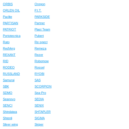
ORBIS
Oregon
ORLEN OIL
P.I.T.
Paclite
PARKSIDE
PARTISAN
Partner
PATRIOT
Plast Team
Portotecnica
Pubert
Rato
Re-spect
RedVerg
Remeza
REXANT
Rezer
RID
Robomow
RODEO
Rossel
RUSSLAND
RYOBI
Samurai
SAS
SBK
SCORPION
SDMO
Sea-Pro
Seanovo
SEDIA
SENCI
SENIX
Shindaiwa
SHTAPLER
Shtenli
SIGMA
Silver wing
Skiper