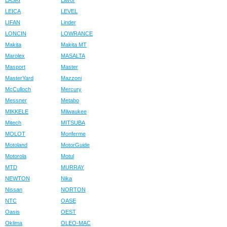
LASKI
Lavor
LEICA
LEVEL
LIFAN
Linder
LONCIN
LOWRANCE
Makita
Makita MT
Marolex
MASALTA
Masport
Master
MasterYard
Mazzoni
McCulloch
Mercury
Messner
Metabo
MIKKELE
Milwaukee
Mitech
MITSUBA
MOLOT
Monferme
Motoland
MotorGuide
Motorola
Motul
MTD
MURRAY
NEWTON
Nika
Nissan
NORTON
NTC
OASE
Oasis
OEST
Oklima
OLEO-MAC