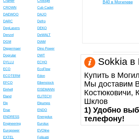
Cramer
Crossjet
CROWN
Cub Cadet
DAEWOO
DAJO
DARC
Defro
DegLasers
DEKO
Denzel
DeWALT
DGM
DIAM
Diggermaer
Dino Power
Dogrular
DWT
Sokkia в
DYLLU
ECHO
ECO
EcoFlow
Купить в Моги
ECOTERM
Edon
Мы доставим В
EFCO
Eibenstock
Einhell
EISEMANN
Костюковичи, К
Eland
ELITECH
Шклов
Elp
Elpumps
1) Удобно выб
Enar
ENDO
телефону!
ENDRESS
Energolux
Engineering
Eurolux
Europower
EVOline
EXTEL
Felisatti