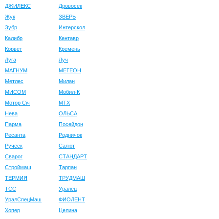
ДЖИЛЕКС
Дровосек
Жук
ЗВЕРЬ
Зубр
Интерскол
Калибр
Кентавр
Корвет
Кремень
Луга
Луч
МАГНУМ
МЕГЕОН
Метлес
Милан
МИСОМ
Мобил-К
Мотор Сiч
МТХ
Нева
ОЛЬСА
Парма
Посейдон
Ресанта
Родничок
Ручеек
Салют
Сварог
СТАНДАРТ
Строймаш
Тарпан
ТЕРМИЯ
ТРУДМАШ
ТСС
Уралец
УралСпецМаш
ФИОЛЕНТ
Хопер
Целина