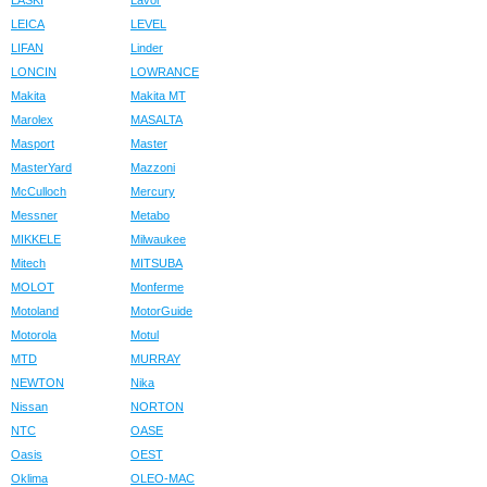
LASKI
Lavor
LEICA
LEVEL
LIFAN
Linder
LONCIN
LOWRANCE
Makita
Makita MT
Marolex
MASALTA
Masport
Master
MasterYard
Mazzoni
McCulloch
Mercury
Messner
Metabo
MIKKELE
Milwaukee
Mitech
MITSUBA
MOLOT
Monferme
Motoland
MotorGuide
Motorola
Motul
MTD
MURRAY
NEWTON
Nika
Nissan
NORTON
NTC
OASE
Oasis
OEST
Oklima
OLEO-MAC