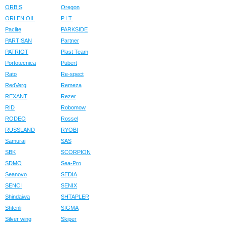
ORBIS
Oregon
ORLEN OIL
P.I.T.
Paclite
PARKSIDE
PARTISAN
Partner
PATRIOT
Plast Team
Portotecnica
Pubert
Rato
Re-spect
RedVerg
Remeza
REXANT
Rezer
RID
Robomow
RODEO
Rossel
RUSSLAND
RYOBI
Samurai
SAS
SBK
SCORPION
SDMO
Sea-Pro
Seanovo
SEDIA
SENCI
SENIX
Shindaiwa
SHTAPLER
Shtenli
SIGMA
Silver wing
Skiper