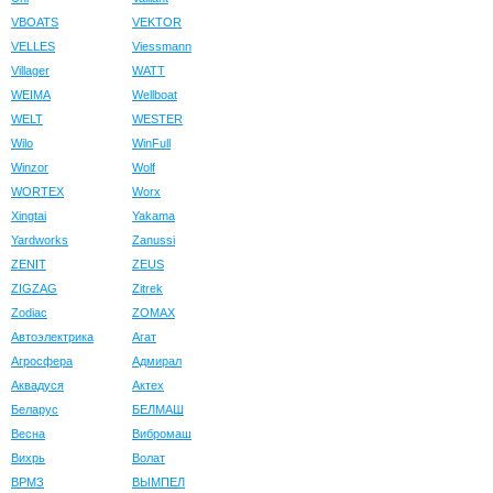
VBOATS
VEKTOR
VELLES
Viessmann
Villager
WATT
WEIMA
Wellboat
WELT
WESTER
Wilo
WinFull
Winzor
Wolf
WORTEX
Worx
Xingtai
Yakama
Yardworks
Zanussi
ZENIT
ZEUS
ZIGZAG
Zitrek
Zodiac
ZOMAX
Автоэлектрика
Агат
Агросфера
Адмирал
Аквадуся
Актех
Беларус
БЕЛМАШ
Весна
Вибромаш
Вихрь
Волат
ВРМЗ
ВЫМПЕЛ