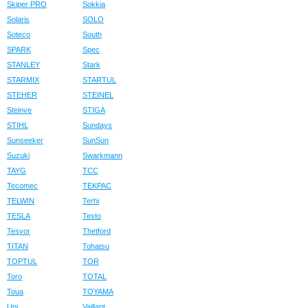
Skiper PRO
Sokkia
Solaris
SOLO
Soteco
South
SPARK
Spec
STANLEY
Stark
STARMIX
STARTUL
STEHER
STEINEL
Steinve
STIGA
STIHL
Sundays
Sunseeker
SunSun
Suzuki
Swarkmann
TAYG
TCC
Tecomec
TEKPAC
TELWIN
Terhi
TESLA
Testo
Tesvor
Thetford
TITAN
Tohatsu
TOPTUL
TOR
Toro
TOTAL
Toua
TOYAMA
Uni
Vaillant