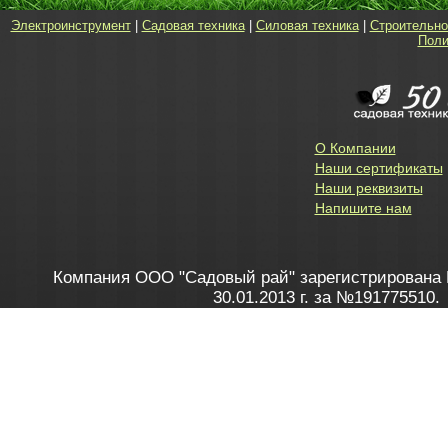
Электроинструмент
|
Садовая техника
|
Силовая техника
|
Строительно
Поли
О Компании
Наши сертификаты
Наши реквизиты
Напишите нам
Компания ООО "Садовый рай" зарегистрирована 
30.01.2013 г. за №191775510.
Зарегистрирован в Торговом реестре 28.02.2013 г. 
Как это работает
до 20:00 пн-пт, с 10:00 до 16:00 
1. Заказываю товар
2. Полу
в Контакт центре
Заби
8 801 100 45 46
Мне 
Бела
e-mail
skype