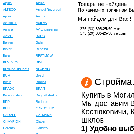
Alpina
Alpine
Товары не найдены
По каким-то причинам Вы
ALTECO
Annovi Reverberi
Aprila
Ariens
Мы найдем для Вас
!
AS-Motor
ASILAK
+375 (33)
395-25-50
мтс
Aurora
AV Engineering
+375 (29)
395-25-50
velcom
AVANT
BAHO
Baiyun
Ballu
Bekar
Benassi
Beretta
BESTMOW
BESTWAY
BIM
BLACK&DECKER
BLUE AIR
BORT
Bosch
Строймаш
Botuo
Bradas
BRADO
BRAIT
Купить в Моги
Brennenstuhl
Briggs&stratton
Мы доставим В
BRP
Buderus
BULL
CARBOLUX
Костюковичи, К
CARVER
CATMANN
Шклов
CHAMPION
Claber
1) Удобно выб
Collomix
Condtrol