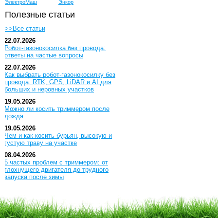
ЭлектроМаш
Энкор
Полезные статьи
>>Все статьи
22.07.2026
Робот-газонокосилка без провода:
ответы на частые вопросы
22.07.2026
Как выбрать робот-газонокосилку без
провода: RTK, GPS, LiDAR и AI для
больших и неровных участков
19.05.2026
Можно ли косить триммером после
дождя
19.05.2026
Чем и как косить бурьян, высокую и
густую траву на участке
08.04.2026
5 частых проблем с триммером: от
глохнущего двигателя до трудного
запуска после зимы