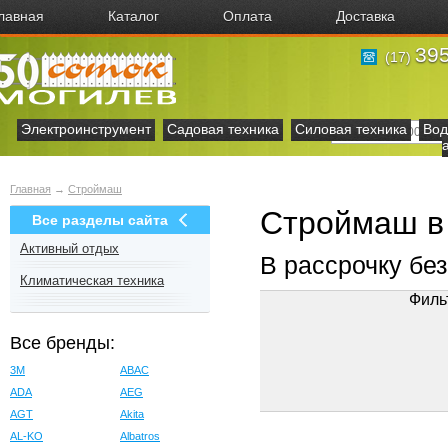
лавная
Каталог
Оплата
Доставка
395
(17)
Электроинструмент
Садовая техника
Силовая техника
Вод
Главная
→
Строймаш
Строймаш в
Все разделы сайта
Активный отдых
В рассрочку бе
Климатическая техника
Филь
Все бренды:
3M
ABAC
ADA
AEG
AGT
Akita
AL-KO
Albatros