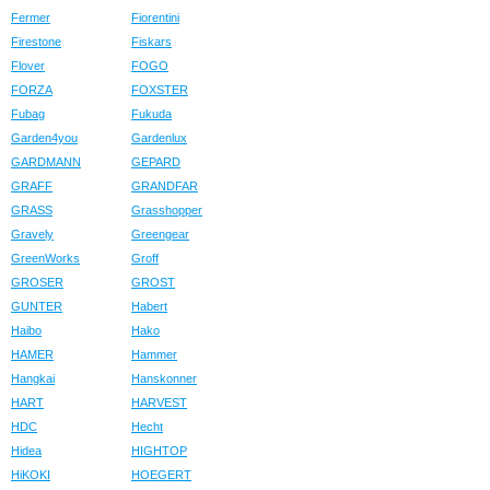
Fermer
Fiorentini
Firestone
Fiskars
Flover
FOGO
FORZA
FOXSTER
Fubag
Fukuda
Garden4you
Gardenlux
GARDMANN
GEPARD
GRAFF
GRANDFAR
GRASS
Grasshopper
Gravely
Greengear
GreenWorks
Groff
GROSER
GROST
GUNTER
Habert
Haibo
Hako
HAMER
Hammer
Hangkai
Hanskonner
HART
HARVEST
HDC
Hecht
Hidea
HIGHTOP
HiKOKI
HOEGERT