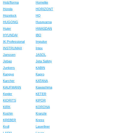
Holzfforma
Homelite
Honda
HORIZONT
Hozelock
HQ
HUGONG
Husqvarna
Huter
HWASDAN
HYUNDAI
IBO
IK Professional
Impulse
INSTRUMAX
Intex
Janssen
JASOL
Jebao
Jeta Safety
Junkers
KABIN
Kangye
Kapro
Karcher
KATANA
KAUFMANN
Kawashima
Kepler
KETER
KIORITS
KIPOR
KIRK
KORONA
Koshin
Kranzle
KREBER
Kress
Kroll
Laserliner