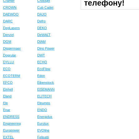
телефону!
Cramer
Crossjet
CROWN
Cub Cadet
DAEWOO
DAJO
DARC
Defro
DegLasers
DEKO
Denzel
DeWALT
DGM
DIAM
Diggermaer
Dino Power
Dogrular
DWT
DYLLU
ECHO
ECO
EcoFlow
ECOTERM
Edon
EFCO
Eibenstock
Einhell
EISEMANN
Eland
ELITECH
Elp
Elpumps
Enar
ENDO
ENDRESS
Energolux
Engineering
Eurolux
Europower
EVOline
EXTEL
Felisatti