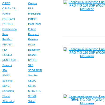
ORBIS
Oregon
ORLEN OIL
P.I.T.
Paclite
PARKSIDE
PARTISAN
Partner
PATRIOT
Plast Team
Portotecnica
Pubert
Rato
Re-spect
RedVerg
Remeza
REXANT
Rezer
RID
Robomow
RODEO
Rossel
RUSSLAND
RYOBI
Samurai
SAS
SBK
SCORPION
SDMO
Sea-Pro
Seanovo
SEDIA
SENCI
SENIX
Shindaiwa
SHTAPLER
Shtenli
SIGMA
Silver wing
Skiper