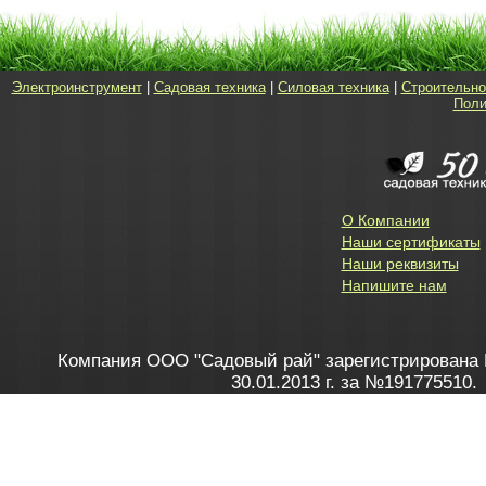
Электроинструмент
|
Садовая техника
|
Силовая техника
|
Строительно
Поли
О Компании
Наши сертификаты
Наши реквизиты
Напишите нам
Компания ООО "Садовый рай" зарегистрирована 
30.01.2013 г. за №191775510.
Зарегистрирован в Торговом реестре 28.02.2013 г. 
Как это работает
до 20:00 пн-пт, с 10:00 до 16:00 
1. Заказываю товар
2. Полу
в Контакт центре
Заби