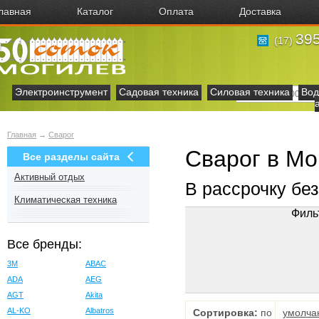
лавная
Каталог
Оплата
Доставка
395
(17)
Электроинструмент
Садовая техника
Силовая техника
Вод
Главная
→
Сварог
Сварог в Мо
Все разделы сайта
Активный отдых
В рассрочку бе
Климатическая техника
Филь
Все бренды:
3M
ABAC
ADA
AEG
AGT
Akita
AL-KO
Albatros
Сортировка:
по
умолча