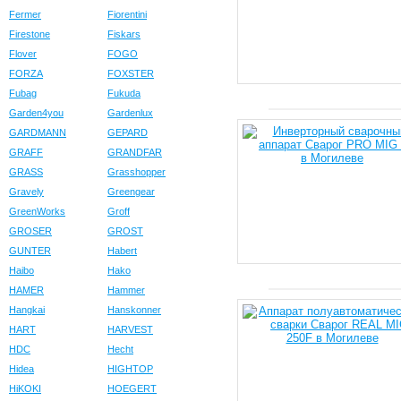
Fermer
Fiorentini
Firestone
Fiskars
Flover
FOGO
FORZA
FOXSTER
Fubag
Fukuda
Garden4you
Gardenlux
GARDMANN
GEPARD
GRAFF
GRANDFAR
GRASS
Grasshopper
Gravely
Greengear
GreenWorks
Groff
GROSER
GROST
GUNTER
Habert
Haibo
Hako
HAMER
Hammer
Hangkai
Hanskonner
HART
HARVEST
HDC
Hecht
Hidea
HIGHTOP
HiKOKI
HOEGERT