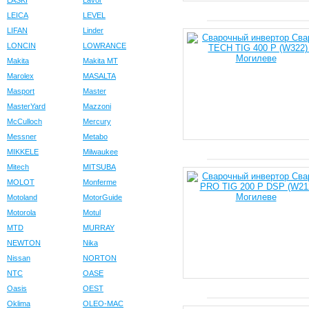
LASKI
Lavor
LEICA
LEVEL
LIFAN
Linder
LONCIN
LOWRANCE
Makita
Makita MT
Marolex
MASALTA
Masport
Master
MasterYard
Mazzoni
McCulloch
Mercury
Messner
Metabo
MIKKELE
Milwaukee
Mitech
MITSUBA
MOLOT
Monferme
Motoland
MotorGuide
Motorola
Motul
MTD
MURRAY
NEWTON
Nika
Nissan
NORTON
NTC
OASE
Oasis
OEST
Oklima
OLEO-MAC