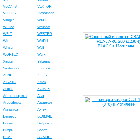
VBOATS
VEKTOR
VELLES
Viessmann
Villager
WATT
WEIMA
Wellboat
WELT
WESTER
Wilo
WinFull
Winzor
Wolf
WORTEX
Worx
Xingtai
Yakama
Yardworks
Zanussi
ZENIT
ZEUS
ZIGZAG
Zitrek
Zodiac
ZOMAX
Автоэлектрика
Агат
Агросфера
Адмирал
Аквадуся
Актех
Беларус
БЕЛМАШ
Весна
Вибромаш
Вихрь
Волат
ВРМЗ
ВЫМПЕЛ