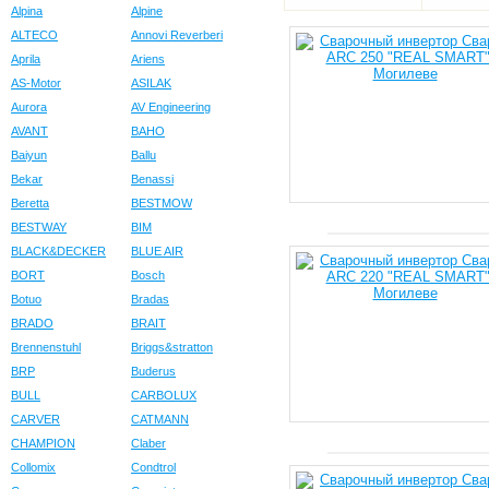
Alpina
Alpine
ALTECO
Annovi Reverberi
Aprila
Ariens
AS-Motor
ASILAK
Aurora
AV Engineering
AVANT
BAHO
Baiyun
Ballu
Bekar
Benassi
Beretta
BESTMOW
BESTWAY
BIM
BLACK&DECKER
BLUE AIR
BORT
Bosch
Botuo
Bradas
BRADO
BRAIT
Brennenstuhl
Briggs&stratton
BRP
Buderus
BULL
CARBOLUX
CARVER
CATMANN
CHAMPION
Claber
Collomix
Condtrol