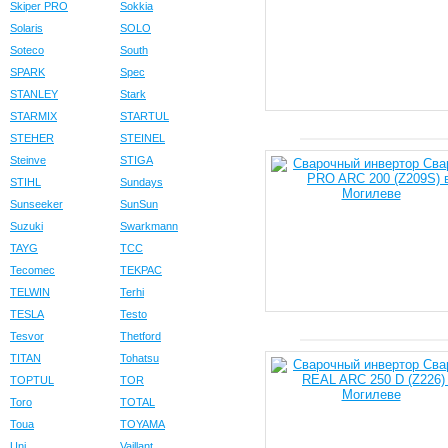
Skiper PRO
Sokkia
Solaris
SOLO
Soteco
South
SPARK
Spec
STANLEY
Stark
STARMIX
STARTUL
STEHER
STEINEL
Steinve
STIGA
STIHL
Sundays
Sunseeker
SunSun
Suzuki
Swarkmann
TAYG
TCC
Tecomec
TEKPAC
TELWIN
Terhi
TESLA
Testo
Tesvor
Thetford
TITAN
Tohatsu
TOPTUL
TOR
Toro
TOTAL
Toua
TOYAMA
Uni
Vaillant