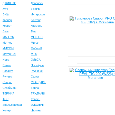
ДЖИЛЕКС
Дровосек
Жук
ЗВЕРЬ
Зубр
Интерскол
Калибр
Кентавр
Корвет
Кремень
Луга
Луч
МАГНУМ
МЕГЕОН
Метлес
Милан
МИСОМ
Мобил-К
Мотор Сiч
МТХ
Нева
ОЛЬСА
Парма
Посейдон
Ресанта
Родничок
Ручеек
Салют
Сварог
СТАНДАРТ
Строймаш
Тарпан
ТЕРМИЯ
ТРУДМАШ
ТСС
Уралец
УралСпецМаш
ФИОЛЕНТ
Хопер
Целина