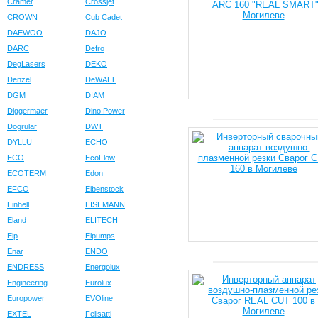
Cramer
Crossjet
CROWN
Cub Cadet
DAEWOO
DAJO
DARC
Defro
DegLasers
DEKO
Denzel
DeWALT
DGM
DIAM
Diggermaer
Dino Power
Dogrular
DWT
DYLLU
ECHO
ECO
EcoFlow
ECOTERM
Edon
EFCO
Eibenstock
Einhell
EISEMANN
Eland
ELITECH
Elp
Elpumps
Enar
ENDO
ENDRESS
Energolux
Engineering
Eurolux
Europower
EVOline
EXTEL
Felisatti