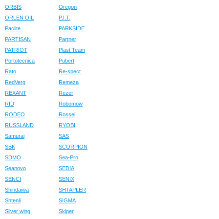
ORBIS
Oregon
ORLEN OIL
P.I.T.
Paclite
PARKSIDE
PARTISAN
Partner
PATRIOT
Plast Team
Portotecnica
Pubert
Rato
Re-spect
RedVerg
Remeza
REXANT
Rezer
RID
Robomow
RODEO
Rossel
RUSSLAND
RYOBI
Samurai
SAS
SBK
SCORPION
SDMO
Sea-Pro
Seanovo
SEDIA
SENCI
SENIX
Shindaiwa
SHTAPLER
Shtenli
SIGMA
Silver wing
Skiper