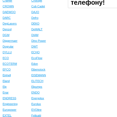
телефону!
Cramer
Crossjet
CROWN
Cub Cadet
DAEWOO
DAJO
DARC
Defro
DegLasers
DEKO
Denzel
DeWALT
DGM
DIAM
Diggermaer
Dino Power
Dogrular
DWT
DYLLU
ECHO
ECO
EcoFlow
ECOTERM
Edon
EFCO
Eibenstock
Einhell
EISEMANN
Eland
ELITECH
Elp
Elpumps
Enar
ENDO
ENDRESS
Energolux
Engineering
Eurolux
Europower
EVOline
EXTEL
Felisatti