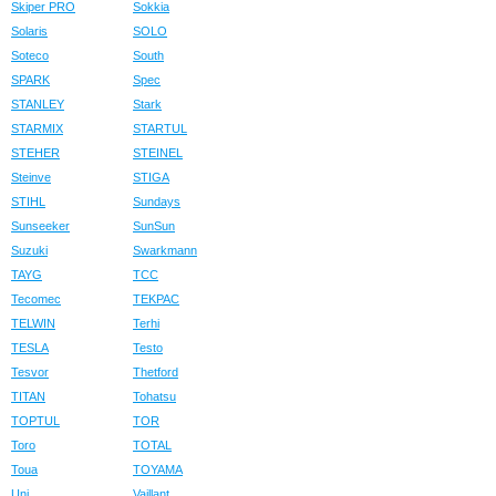
Skiper PRO
Sokkia
Solaris
SOLO
Soteco
South
SPARK
Spec
STANLEY
Stark
STARMIX
STARTUL
STEHER
STEINEL
Steinve
STIGA
STIHL
Sundays
Sunseeker
SunSun
Suzuki
Swarkmann
TAYG
TCC
Tecomec
TEKPAC
TELWIN
Terhi
TESLA
Testo
Tesvor
Thetford
TITAN
Tohatsu
TOPTUL
TOR
Toro
TOTAL
Toua
TOYAMA
Uni
Vaillant