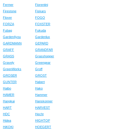
Fermer
Fiorentini
Firestone
Fiskars
Flover
FOGO
FORZA
FOXSTER
Fubag
Fukuda
Garden4you
Gardenlux
GARDMANN
GEPARD
GRAFF
GRANDFAR
GRASS
Grasshopper
Gravely
Greengear
GreenWorks
Groff
GROSER
GROST
GUNTER
Habert
Haibo
Hako
HAMER
Hammer
Hangkai
Hanskonner
HART
HARVEST
HDC
Hecht
Hidea
HIGHTOP
HiKOKI
HOEGERT