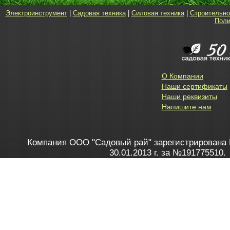
Электроинструмент
|
Садовая техника
|
Силовая техника
|
Строительно
Поли
О Компании
Наши сертификаты
Наши реквизиты
Напишите нам
Компания ООО "Садовый рай" зарегистрирована 
30.01.2013 г. за №191775510.
Зарегистрирован в Торговом реестре 28.02.2013 г. 
Как это работает
до 20:00 пн-пт, с 10:00 до 16:00 
1. Заказываю товар
2. Полу
в Контакт центре
Заби
8 801 100 45 46
Мне 
Бела
e-mail
skype