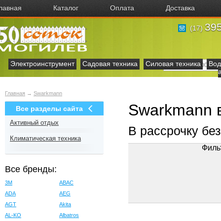
лавная
Каталог
Оплата
Доставка
395
(17)
Электроинструмент
Садовая техника
Силовая техника
Вод
Главная
→
Swarkmann
Swarkmann 
Все разделы сайта
Активный отдых
В рассрочку бе
Климатическая техника
Филь
Все бренды:
3M
ABAC
ADA
AEG
AGT
Akita
AL-KO
Albatros