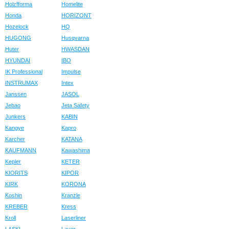
Holzfforma
Homelite
Honda
HORIZONT
Hozelock
HQ
HUGONG
Husqvarna
Huter
HWASDAN
HYUNDAI
IBO
IK Professional
Impulse
INSTRUMAX
Intex
Janssen
JASOL
Jebao
Jeta Safety
Junkers
KABIN
Kangye
Kapro
Karcher
KATANA
KAUFMANN
Kawashima
Kepler
KETER
KIORITS
KIPOR
KIRK
KORONA
Koshin
Kranzle
KREBER
Kress
Kroll
Laserliner