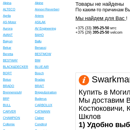
Alpina
Alpine
Товары не найдены
По каким-то причинам Вы
ALTECO
Annovi Reverberi
Aprila
Ariens
Мы найдем для Вас
!
AS-Motor
ASILAK
+375 (33)
395-25-50
мтс
Aurora
AV Engineering
+375 (29)
395-25-50
velcom
AVANT
BAHO
Baiyun
Ballu
Bekar
Benassi
Beretta
BESTMOW
BESTWAY
BIM
BLACK&DECKER
BLUE AIR
BORT
Bosch
Swarkman
Botuo
Bradas
BRADO
BRAIT
Купить в Моги
Brennenstuhl
Briggs&stratton
Мы доставим В
BRP
Buderus
BULL
CARBOLUX
Костюковичи, К
CARVER
CATMANN
Шклов
CHAMPION
Claber
1) Удобно выб
Collomix
Condtrol