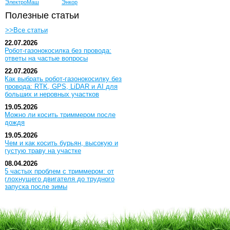
ЭлектроМаш
Энкор
Полезные статьи
>>Все статьи
22.07.2026
Робот-газонокосилка без провода:
ответы на частые вопросы
22.07.2026
Как выбрать робот-газонокосилку без
провода: RTK, GPS, LiDAR и AI для
больших и неровных участков
19.05.2026
Можно ли косить триммером после
дождя
19.05.2026
Чем и как косить бурьян, высокую и
густую траву на участке
08.04.2026
5 частых проблем с триммером: от
глохнущего двигателя до трудного
запуска после зимы