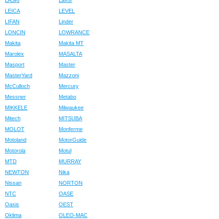
LASKI
Lavor
LEICA
LEVEL
LIFAN
Linder
LONCIN
LOWRANCE
Makita
Makita MT
Marolex
MASALTA
Masport
Master
MasterYard
Mazzoni
McCulloch
Mercury
Messner
Metabo
MIKKELE
Milwaukee
Mitech
MITSUBA
MOLOT
Monferme
Motoland
MotorGuide
Motorola
Motul
MTD
MURRAY
NEWTON
Nika
Nissan
NORTON
NTC
OASE
Oasis
OEST
Oklima
OLEO-MAC