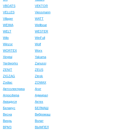
VBOATS
VEKTOR
VELLES
Viessmann
Villager
WATT
WEIMA
Wellboat
WELT
WESTER
Wilo
WinFull
Winzor
Wolf
WORTEX
Worx
Xingtai
Yakama
Yardworks
Zanussi
ZENIT
ZEUS
ZIGZAG
Zitrek
Zodiac
ZOMAX
Автоэлектрика
Агат
Агросфера
Адмирал
Аквадуся
Актех
Беларус
БЕЛМАШ
Весна
Вибромаш
Вихрь
Волат
ВРМЗ
ВЫМПЕЛ