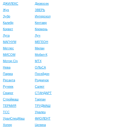
ДЖИЛЕКС
Дровосек
Жук
ЗВЕРЬ
Зубр
Интерскол
Калибр
Кентавр
Корвет
Кремень
Луга
Луч
МАГНУМ
МЕГЕОН
Метлес
Милан
МИСОМ
Мобил-К
Мотор Сiч
МТХ
Нева
ОЛЬСА
Парма
Посейдон
Ресанта
Родничок
Ручеек
Салют
Сварог
СТАНДАРТ
Строймаш
Тарпан
ТЕРМИЯ
ТРУДМАШ
ТСС
Уралец
УралСпецМаш
ФИОЛЕНТ
Хопер
Целина