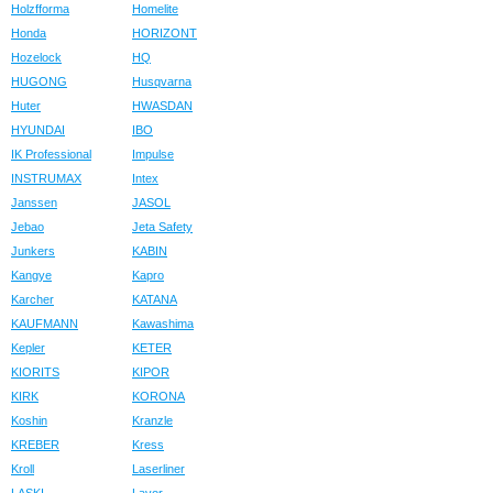
Holzfforma
Homelite
Honda
HORIZONT
Hozelock
HQ
HUGONG
Husqvarna
Huter
HWASDAN
HYUNDAI
IBO
IK Professional
Impulse
INSTRUMAX
Intex
Janssen
JASOL
Jebao
Jeta Safety
Junkers
KABIN
Kangye
Kapro
Karcher
KATANA
KAUFMANN
Kawashima
Kepler
KETER
KIORITS
KIPOR
KIRK
KORONA
Koshin
Kranzle
KREBER
Kress
Kroll
Laserliner