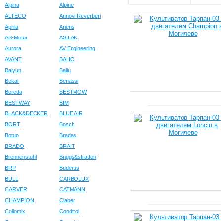
Alpina
Alpine
ALTECO
Annovi Reverberi
Aprila
Ariens
AS-Motor
ASILAK
Aurora
AV Engineering
AVANT
BAHO
Baiyun
Ballu
Bekar
Benassi
Beretta
BESTMOW
BESTWAY
BIM
BLACK&DECKER
BLUE AIR
BORT
Bosch
Botuo
Bradas
BRADO
BRAIT
Brennenstuhl
Briggs&stratton
BRP
Buderus
BULL
CARBOLUX
CARVER
CATMANN
CHAMPION
Claber
Collomix
Condtrol