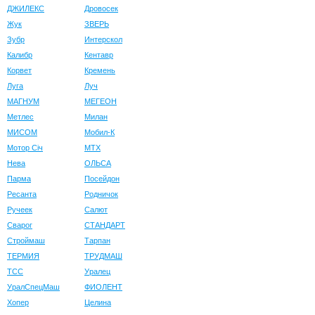
ДЖИЛЕКС
Дровосек
Жук
ЗВЕРЬ
Зубр
Интерскол
Калибр
Кентавр
Корвет
Кремень
Луга
Луч
МАГНУМ
МЕГЕОН
Метлес
Милан
МИСОМ
Мобил-К
Мотор Сiч
МТХ
Нева
ОЛЬСА
Парма
Посейдон
Ресанта
Родничок
Ручеек
Салют
Сварог
СТАНДАРТ
Строймаш
Тарпан
ТЕРМИЯ
ТРУДМАШ
ТСС
Уралец
УралСпецМаш
ФИОЛЕНТ
Хопер
Целина