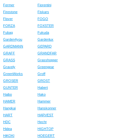
Fermer
Fiorentini
Firestone
Fiskars
Flover
FOGO
FORZA
FOXSTER
Fubag
Fukuda
Garden4you
Gardenlux
GARDMANN
GEPARD
GRAFF
GRANDFAR
GRASS
Grasshopper
Gravely
Greengear
GreenWorks
Groff
GROSER
GROST
GUNTER
Habert
Haibo
Hako
HAMER
Hammer
Hangkai
Hanskonner
HART
HARVEST
HDC
Hecht
Hidea
HIGHTOP
HiKOKI
HOEGERT