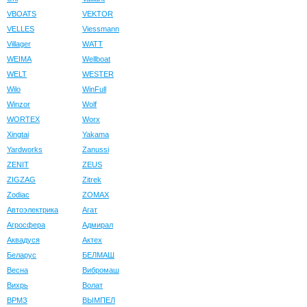
VBOATS
VEKTOR
VELLES
Viessmann
Villager
WATT
WEIMA
Wellboat
WELT
WESTER
Wilo
WinFull
Winzor
Wolf
WORTEX
Worx
Xingtai
Yakama
Yardworks
Zanussi
ZENIT
ZEUS
ZIGZAG
Zitrek
Zodiac
ZOMAX
Автоэлектрика
Агат
Агросфера
Адмирал
Аквадуся
Актех
Беларус
БЕЛМАШ
Весна
Вибромаш
Вихрь
Волат
ВРМЗ
ВЫМПЕЛ