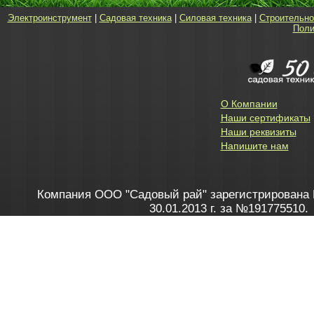
Электроинструмент
|
Садовая техника
|
Силовая техника
|
Строительно
Поли
О Компании
Наши сертификаты
Наши реквизиты
Напишите нам
Компания ООО "Садовый рай" зарегистрирована 
30.01.2013 г. за №191775510.
Зарегистрирован в Торговом реестре 28.02.2013 г. 
Как это работает
до 20:00 пн-пт, с 10:00 до 16:00 
1. Заказываю товар
2. Полу
в Контакт центре
Заби
8 801 100 45 46
Мне 
Бела
e-mail
skype