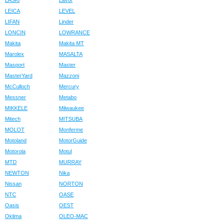
LASKI
Lavor
LEICA
LEVEL
LIFAN
Linder
LONCIN
LOWRANCE
Makita
Makita MT
Marolex
MASALTA
Masport
Master
MasterYard
Mazzoni
McCulloch
Mercury
Messner
Metabo
MIKKELE
Milwaukee
Mitech
MITSUBA
MOLOT
Monferme
Motoland
MotorGuide
Motorola
Motul
MTD
MURRAY
NEWTON
Nika
Nissan
NORTON
NTC
OASE
Oasis
OEST
Oklima
OLEO-MAC