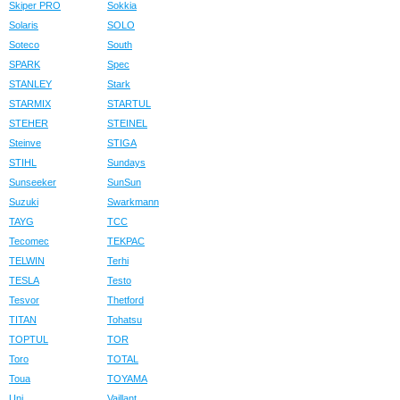
Skiper PRO
Sokkia
Solaris
SOLO
Soteco
South
SPARK
Spec
STANLEY
Stark
STARMIX
STARTUL
STEHER
STEINEL
Steinve
STIGA
STIHL
Sundays
Sunseeker
SunSun
Suzuki
Swarkmann
TAYG
TCC
Tecomec
TEKPAC
TELWIN
Terhi
TESLA
Testo
Tesvor
Thetford
TITAN
Tohatsu
TOPTUL
TOR
Toro
TOTAL
Toua
TOYAMA
Uni
Vaillant