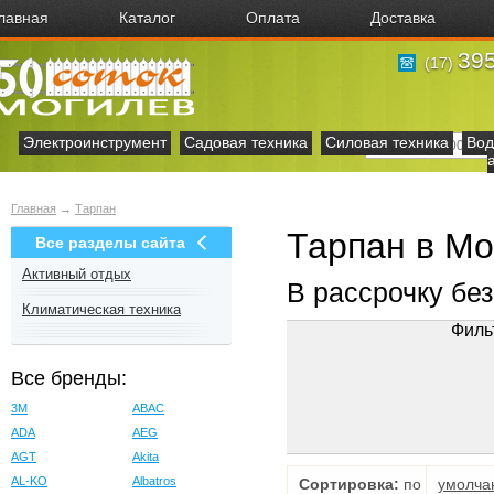
лавная
Каталог
Оплата
Доставка
395
(17)
Электроинструмент
Садовая техника
Силовая техника
Вод
Главная
→
Тарпан
Тарпан в Мо
Все разделы сайта
Активный отдых
В рассрочку бе
Климатическая техника
Филь
Все бренды:
3M
ABAC
ADA
AEG
AGT
Akita
AL-KO
Albatros
Сортировка:
по
умолча