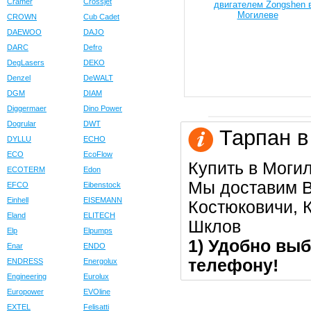
Cramer
Crossjet
CROWN
Cub Cadet
DAEWOO
DAJO
DARC
Defro
DegLasers
DEKO
Denzel
DeWALT
DGM
DIAM
Diggermaer
Dino Power
Dogrular
DWT
Тарпан в
DYLLU
ECHO
ECO
EcoFlow
Купить в Моги
ECOTERM
Edon
Мы доставим В
EFCO
Eibenstock
Einhell
EISEMANN
Костюковичи, К
Eland
ELITECH
Шклов
Elp
Elpumps
1) Удобно выб
Enar
ENDO
телефону!
ENDRESS
Energolux
Engineering
Eurolux
Europower
EVOline
EXTEL
Felisatti