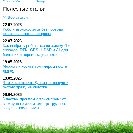
ЭлектроМаш
Энкор
Полезные статьи
>>Все статьи
22.07.2026
Робот-газонокосилка без провода:
ответы на частые вопросы
22.07.2026
Как выбрать робот-газонокосилку без
провода: RTK, GPS, LiDAR и AI для
больших и неровных участков
19.05.2026
Можно ли косить триммером после
дождя
19.05.2026
Чем и как косить бурьян, высокую и
густую траву на участке
08.04.2026
5 частых проблем с триммером: от
глохнущего двигателя до трудного
запуска после зимы