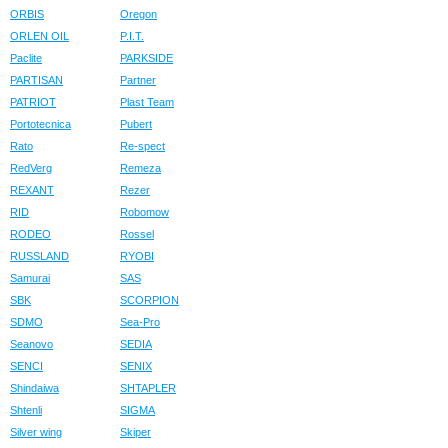
ORBIS
Oregon
ORLEN OIL
P.I.T.
Paclite
PARKSIDE
PARTISAN
Partner
PATRIOT
Plast Team
Portotecnica
Pubert
Rato
Re-spect
RedVerg
Remeza
REXANT
Rezer
RID
Robomow
RODEO
Rossel
RUSSLAND
RYOBI
Samurai
SAS
SBK
SCORPION
SDMO
Sea-Pro
Seanovo
SEDIA
SENCI
SENIX
Shindaiwa
SHTAPLER
Shtenli
SIGMA
Silver wing
Skiper