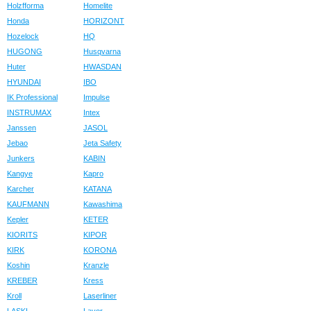
Holzfforma
Homelite
Honda
HORIZONT
Hozelock
HQ
HUGONG
Husqvarna
Huter
HWASDAN
HYUNDAI
IBO
IK Professional
Impulse
INSTRUMAX
Intex
Janssen
JASOL
Jebao
Jeta Safety
Junkers
KABIN
Kangye
Kapro
Karcher
KATANA
KAUFMANN
Kawashima
Kepler
KETER
KIORITS
KIPOR
KIRK
KORONA
Koshin
Kranzle
KREBER
Kress
Kroll
Laserliner