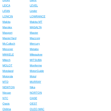
LASKI
Lavor
LEICA
LEVEL
LIFAN
Linder
LONCIN
LOWRANCE
Makita
Makita MT
Marolex
MASALTA
Masport
Master
MasterYard
Mazzoni
McCulloch
Mercury
Messner
Metabo
MIKKELE
Milwaukee
Mitech
MITSUBA
MOLOT
Monferme
Motoland
MotorGuide
Motorola
Motul
MTD
MURRAY
NEWTON
Nika
Nissan
NORTON
NTC
OASE
Oasis
OEST
Oklima
OLEO-MAC