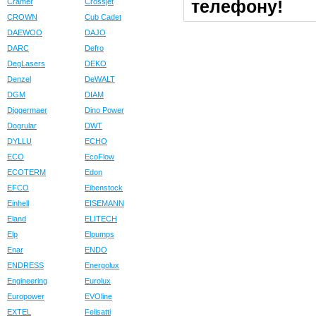
телефону!
Cramer
Crossjet
CROWN
Cub Cadet
DAEWOO
DAJO
DARC
Defro
DegLasers
DEKO
Denzel
DeWALT
DGM
DIAM
Diggermaer
Dino Power
Dogrular
DWT
DYLLU
ECHO
ECO
EcoFlow
ECOTERM
Edon
EFCO
Eibenstock
Einhell
EISEMANN
Eland
ELITECH
Elp
Elpumps
Enar
ENDO
ENDRESS
Energolux
Engineering
Eurolux
Europower
EVOline
EXTEL
Felisatti