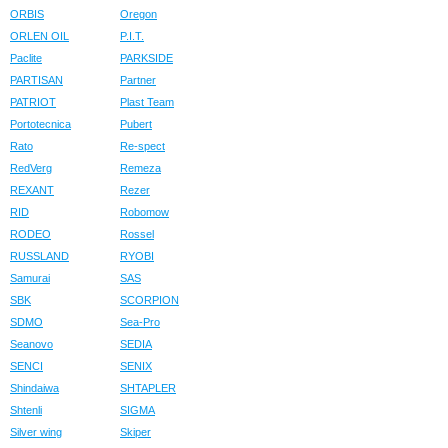
ORBIS
Oregon
ORLEN OIL
P.I.T.
Paclite
PARKSIDE
PARTISAN
Partner
PATRIOT
Plast Team
Portotecnica
Pubert
Rato
Re-spect
RedVerg
Remeza
REXANT
Rezer
RID
Robomow
RODEO
Rossel
RUSSLAND
RYOBI
Samurai
SAS
SBK
SCORPION
SDMO
Sea-Pro
Seanovo
SEDIA
SENCI
SENIX
Shindaiwa
SHTAPLER
Shtenli
SIGMA
Silver wing
Skiper