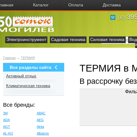
лавная
Каталог
Оплата
Доставка
395
(17)
Электроинструмент
Садовая техника
Силовая техника
Вод
Главная
→
ТЕРМИЯ
ТЕРМИЯ в М
Все разделы сайта
Активный отдых
В рассрочку бе
Климатическая техника
Филь
Все бренды:
3M
ABAC
ADA
AEG
AGT
Akita
AL-KO
Albatros