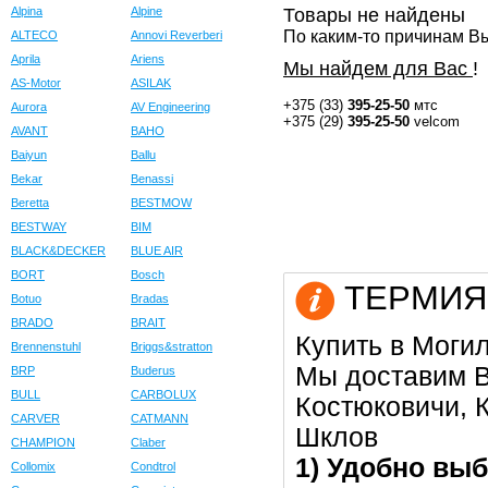
Alpina
Alpine
Товары не найдены
По каким-то причинам Вы
ALTECO
Annovi Reverberi
Aprila
Ariens
Мы найдем для Вас
!
AS-Motor
ASILAK
+375 (33)
395-25-50
мтс
Aurora
AV Engineering
+375 (29)
395-25-50
velcom
AVANT
BAHO
Baiyun
Ballu
Bekar
Benassi
Beretta
BESTMOW
BESTWAY
BIM
BLACK&DECKER
BLUE AIR
BORT
Bosch
ТЕРМИЯ в
Botuo
Bradas
BRADO
BRAIT
Купить в Моги
Brennenstuhl
Briggs&stratton
Мы доставим В
BRP
Buderus
BULL
CARBOLUX
Костюковичи, К
CARVER
CATMANN
Шклов
CHAMPION
Claber
1) Удобно выб
Collomix
Condtrol