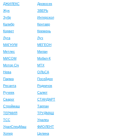
ДЖИЛЕКС
Дровосек
Жук
ЗВЕРЬ
Зубр
Интерскол
Калибр
Кентавр
Корвет
Кремень
Луга
Луч
МАГНУМ
МЕГЕОН
Метлес
Милан
МИСОМ
Мобил-К
Мотор Сiч
МТХ
Нева
ОЛЬСА
Парма
Посейдон
Ресанта
Родничок
Ручеек
Салют
Сварог
СТАНДАРТ
Строймаш
Тарпан
ТЕРМИЯ
ТРУДМАШ
ТСС
Уралец
УралСпецМаш
ФИОЛЕНТ
Хопер
Целина