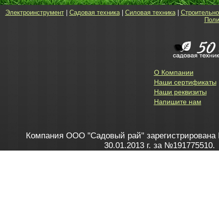
Электроинструмент
|
Садовая техника
|
Силовая техника
|
Строительно
Поли
О Компании
Наши сертификаты
Наши реквизиты
Напишите нам
Компания ООО "Садовый рай" зарегистрирована 
30.01.2013 г. за №191775510.
Зарегистрирован в Торговом реестре 28.02.2013 г. 
Как это работает
до 20:00 пн-пт, с 10:00 до 16:00 
1. Заказываю товар
2. Полу
в Контакт центре
Заби
8 801 100 45 46
Мне 
Бела
e-mail
skype