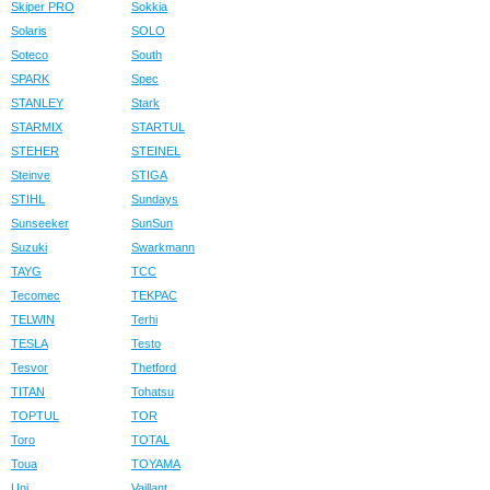
Skiper PRO
Sokkia
Solaris
SOLO
Soteco
South
SPARK
Spec
STANLEY
Stark
STARMIX
STARTUL
STEHER
STEINEL
Steinve
STIGA
STIHL
Sundays
Sunseeker
SunSun
Suzuki
Swarkmann
TAYG
TCC
Tecomec
TEKPAC
TELWIN
Terhi
TESLA
Testo
Tesvor
Thetford
TITAN
Tohatsu
TOPTUL
TOR
Toro
TOTAL
Toua
TOYAMA
Uni
Vaillant