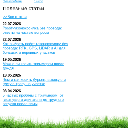
ЭлектроМаш
Энкор
Полезные статьи
>>Все статьи
22.07.2026
Робот-газонокосилка без провода:
ответы на частые вопросы
22.07.2026
Как выбрать робот-газонокосилку без
провода: RTK, GPS, LiDAR и AI для
больших и неровных участков
19.05.2026
Можно ли косить триммером после
дождя
19.05.2026
Чем и как косить бурьян, высокую и
густую траву на участке
08.04.2026
5 частых проблем с триммером: от
глохнущего двигателя до трудного
запуска после зимы