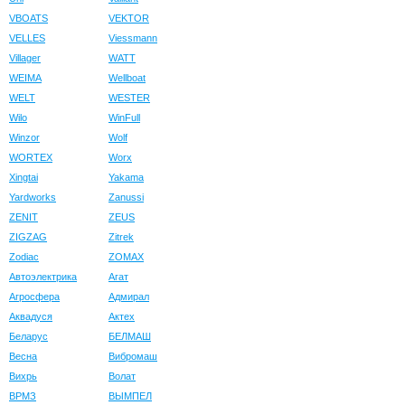
VBOATS
VEKTOR
VELLES
Viessmann
Villager
WATT
WEIMA
Wellboat
WELT
WESTER
Wilo
WinFull
Winzor
Wolf
WORTEX
Worx
Xingtai
Yakama
Yardworks
Zanussi
ZENIT
ZEUS
ZIGZAG
Zitrek
Zodiac
ZOMAX
Автоэлектрика
Агат
Агросфера
Адмирал
Аквадуся
Актех
Беларус
БЕЛМАШ
Весна
Вибромаш
Вихрь
Волат
ВРМЗ
ВЫМПЕЛ