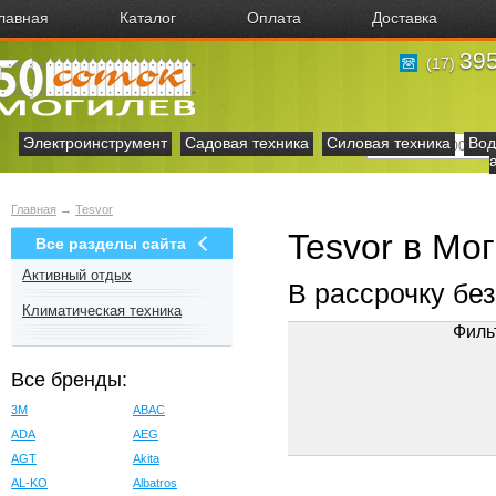
лавная
Каталог
Оплата
Доставка
395
(17)
Электроинструмент
Садовая техника
Силовая техника
Вод
Главная
→
Tesvor
Tesvor в Мо
Все разделы сайта
Активный отдых
В рассрочку бе
Климатическая техника
Филь
Все бренды:
3M
ABAC
ADA
AEG
AGT
Akita
AL-KO
Albatros