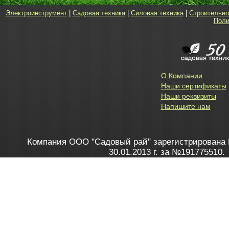
Электроинструмент
|
Садовая техника
|
Силовая техника
|
Строительно
Поли
О Компании
Наши сертификаты
Наши реквизиты
Напишите нам
Компания ООО "Садовый рай" зарегистрирована 
30.01.2013 г. за №191775510.
Зарегистрирован в Торговом реестре 28.02.2013 г. 
Как это работает
до 20:00 пн-пт, с 10:00 до 16:00 
1. Заказываю товар
2. Полу
в Контакт центре
Заби
8 801 100 45 46
Мне 
Бела
e-mail
skype