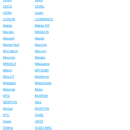
LASKI
Lavor
LEICA
LEVEL
LIFAN
Linder
LONCIN
LOWRANCE
Makita
Makita MT
Marolex
MASALTA
Masport
Master
MasterYard
Mazzoni
McCulloch
Mercury
Messner
Metabo
MIKKELE
Milwaukee
Mitech
MITSUBA
MOLOT
Monferme
Motoland
MotorGuide
Motorola
Motul
MTD
MURRAY
NEWTON
Nika
Nissan
NORTON
NTC
OASE
Oasis
OEST
Oklima
OLEO-MAC