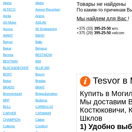
Alpina
Alpine
Товары не найдены
По каким-то причинам Вы
ALTECO
Annovi Reverberi
Aprila
Ariens
Мы найдем для Вас
!
AS-Motor
ASILAK
+375 (33)
395-25-50
мтс
Aurora
AV Engineering
+375 (29)
395-25-50
velcom
AVANT
BAHO
Baiyun
Ballu
Bekar
Benassi
Beretta
BESTMOW
BESTWAY
BIM
BLACK&DECKER
BLUE AIR
BORT
Bosch
Tesvor в
Botuo
Bradas
BRADO
BRAIT
Купить в Моги
Brennenstuhl
Briggs&stratton
Мы доставим В
BRP
Buderus
BULL
CARBOLUX
Костюковичи, К
CARVER
CATMANN
Шклов
CHAMPION
Claber
1) Удобно выб
Collomix
Condtrol