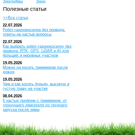
ЭлектроМаш
Энкор
Полезные статьи
>>Все статьи
22.07.2026
Робот-газонокосилка без провода:
ответы на частые вопросы
22.07.2026
Как выбрать робот-газонокосилку без
провода: RTK, GPS, LiDAR и AI для
больших и неровных участков
19.05.2026
Можно ли косить триммером после
дождя
19.05.2026
Чем и как косить бурьян, высокую и
густую траву на участке
08.04.2026
5 частых проблем с триммером: от
глохнущего двигателя до трудного
запуска после зимы