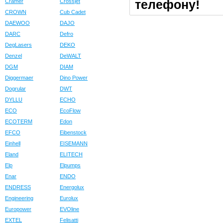
телефону!
Cramer
Crossjet
CROWN
Cub Cadet
DAEWOO
DAJO
DARC
Defro
DegLasers
DEKO
Denzel
DeWALT
DGM
DIAM
Diggermaer
Dino Power
Dogrular
DWT
DYLLU
ECHO
ECO
EcoFlow
ECOTERM
Edon
EFCO
Eibenstock
Einhell
EISEMANN
Eland
ELITECH
Elp
Elpumps
Enar
ENDO
ENDRESS
Energolux
Engineering
Eurolux
Europower
EVOline
EXTEL
Felisatti