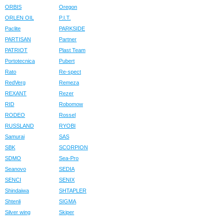
ORBIS
Oregon
ORLEN OIL
P.I.T.
Paclite
PARKSIDE
PARTISAN
Partner
PATRIOT
Plast Team
Portotecnica
Pubert
Rato
Re-spect
RedVerg
Remeza
REXANT
Rezer
RID
Robomow
RODEO
Rossel
RUSSLAND
RYOBI
Samurai
SAS
SBK
SCORPION
SDMO
Sea-Pro
Seanovo
SEDIA
SENCI
SENIX
Shindaiwa
SHTAPLER
Shtenli
SIGMA
Silver wing
Skiper