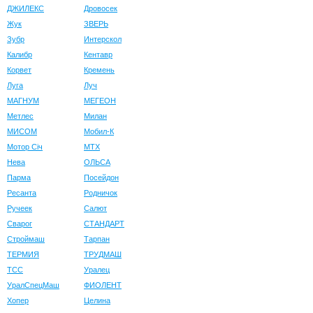
ДЖИЛЕКС
Дровосек
Жук
ЗВЕРЬ
Зубр
Интерскол
Калибр
Кентавр
Корвет
Кремень
Луга
Луч
МАГНУМ
МЕГЕОН
Метлес
Милан
МИСОМ
Мобил-К
Мотор Сiч
МТХ
Нева
ОЛЬСА
Парма
Посейдон
Ресанта
Родничок
Ручеек
Салют
Сварог
СТАНДАРТ
Строймаш
Тарпан
ТЕРМИЯ
ТРУДМАШ
ТСС
Уралец
УралСпецМаш
ФИОЛЕНТ
Хопер
Целина