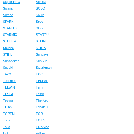
Skiper PRO
Sokkia
Solaris
SOLO
Soteco
South
SPARK
Spec
STANLEY
Stark
STARMIX
STARTUL
STEHER
STEINEL
Steinve
STIGA
STIHL
Sundays
Sunseeker
SunSun
Suzuki
Swarkmann
TAYG
TCC
Tecomec
TEKPAC
TELWIN
Terhi
TESLA
Testo
Tesvor
Thetford
TITAN
Tohatsu
TOPTUL
TOR
Toro
TOTAL
Toua
TOYAMA
Uni
Vaillant