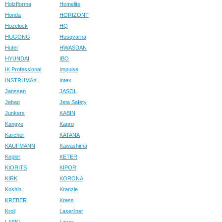
Holzfforma
Homelite
Honda
HORIZONT
Hozelock
HQ
HUGONG
Husqvarna
Huter
HWASDAN
HYUNDAI
IBO
IK Professional
Impulse
INSTRUMAX
Intex
Janssen
JASOL
Jebao
Jeta Safety
Junkers
KABIN
Kangye
Kapro
Karcher
KATANA
KAUFMANN
Kawashima
Kepler
KETER
KIORITS
KIPOR
KIRK
KORONA
Koshin
Kranzle
KREBER
Kress
Kroll
Laserliner