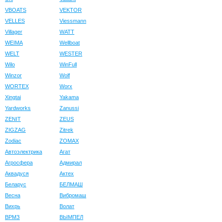
VBOATS
VEKTOR
VELLES
Viessmann
Villager
WATT
WEIMA
Wellboat
WELT
WESTER
Wilo
WinFull
Winzor
Wolf
WORTEX
Worx
Xingtai
Yakama
Yardworks
Zanussi
ZENIT
ZEUS
ZIGZAG
Zitrek
Zodiac
ZOMAX
Автоэлектрика
Агат
Агросфера
Адмирал
Аквадуся
Актех
Беларус
БЕЛМАШ
Весна
Вибромаш
Вихрь
Волат
ВРМЗ
ВЫМПЕЛ