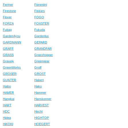
Fermer
Fiorentini
Firestone
Fiskars
Flover
FOGO
FORZA
FOXSTER
Fubag
Fukuda
Garden4you
Gardenlux
GARDMANN
GEPARD
GRAFF
GRANDFAR
GRASS
Grasshopper
Gravely
Greengear
GreenWorks
Groff
GROSER
GROST
GUNTER
Habert
Haibo
Hako
HAMER
Hammer
Hangkai
Hanskonner
HART
HARVEST
HDC
Hecht
Hidea
HIGHTOP
HiKOKI
HOEGERT