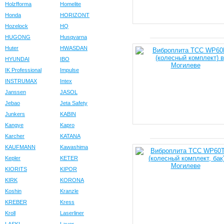
Holzfforma
Homelite
Honda
HORIZONT
Hozelock
HQ
HUGONG
Husqvarna
Huter
HWASDAN
HYUNDAI
IBO
IK Professional
Impulse
INSTRUMAX
Intex
Janssen
JASOL
Jebao
Jeta Safety
Junkers
KABIN
Kangye
Kapro
Karcher
KATANA
KAUFMANN
Kawashima
Kepler
KETER
KIORITS
KIPOR
KIRK
KORONA
Koshin
Kranzle
KREBER
Kress
Kroll
Laserliner