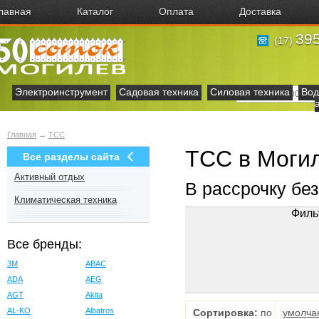
лавная
Каталог
Оплата
Доставка
395
(17)
Электроинструмент
Садовая техника
Силовая техника
Вод
Главная
→
ТСС
ТСС в Моги
Все разделы сайта
Активный отдых
В рассрочку бе
Климатическая техника
Филь
Все бренды:
3M
ABAC
ADA
AEG
AGT
Akita
AL-KO
Albatros
Сортировка:
по
умолча