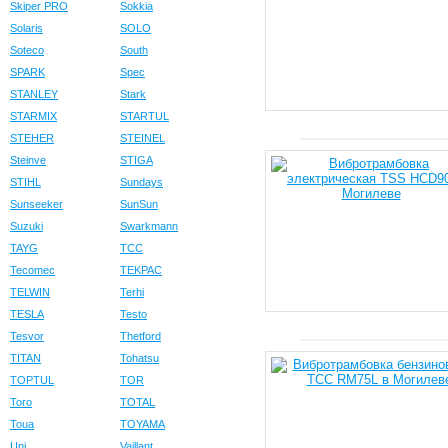
Skiper PRO
Sokkia
Solaris
SOLO
Soteco
South
SPARK
Spec
STANLEY
Stark
STARMIX
STARTUL
STEHER
STEINEL
Steinve
STIGA
STIHL
Sundays
Sunseeker
SunSun
Suzuki
Swarkmann
TAYG
TCC
Tecomec
TEKPAC
TELWIN
Terhi
TESLA
Testo
Tesvor
Thetford
TITAN
Tohatsu
TOPTUL
TOR
Toro
TOTAL
Toua
TOYAMA
Uni
Vaillant