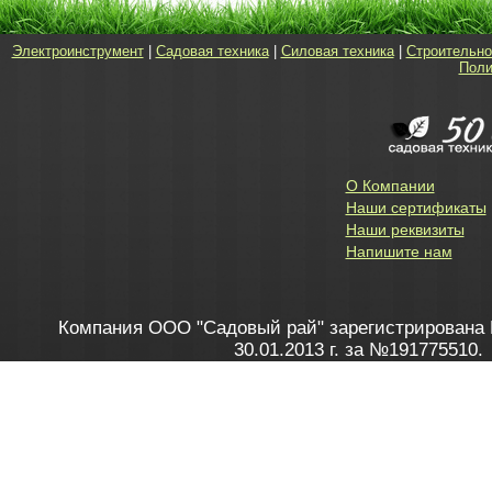
Электроинструмент
|
Садовая техника
|
Силовая техника
|
Строительно
Поли
О Компании
Наши сертификаты
Наши реквизиты
Напишите нам
Компания ООО "Садовый рай" зарегистрирована 
30.01.2013 г. за №191775510.
Зарегистрирован в Торговом реестре 28.02.2013 г. 
Как это работает
до 20:00 пн-пт, с 10:00 до 16:00 
1. Заказываю товар
2. Полу
в Контакт центре
Заби
8 801 100 45 46
Мне 