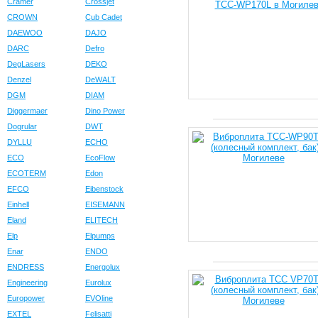
Cramer
Crossjet
CROWN
Cub Cadet
DAEWOO
DAJO
DARC
Defro
DegLasers
DEKO
Denzel
DeWALT
DGM
DIAM
Diggermaer
Dino Power
Dogrular
DWT
DYLLU
ECHO
ECO
EcoFlow
ECOTERM
Edon
EFCO
Eibenstock
Einhell
EISEMANN
Eland
ELITECH
Elp
Elpumps
Enar
ENDO
ENDRESS
Energolux
Engineering
Eurolux
Europower
EVOline
EXTEL
Felisatti