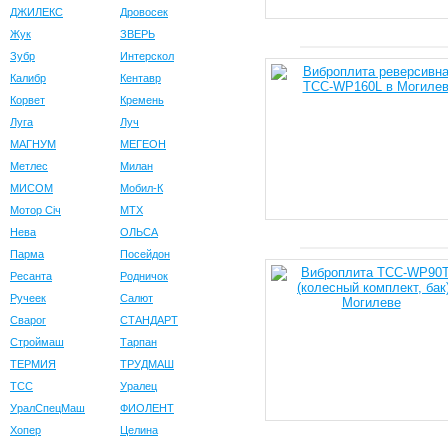
ДЖИЛЕКС
Дровосек
Жук
ЗВЕРЬ
Зубр
Интерскол
Калибр
Кентавр
Корвет
Кремень
Луга
Луч
МАГНУМ
МЕГЕОН
Метлес
Милан
МИСОМ
Мобил-К
Мотор Сiч
МТХ
Нева
ОЛЬСА
Парма
Посейдон
Ресанта
Родничок
Ручеек
Салют
Сварог
СТАНДАРТ
Строймаш
Тарпан
ТЕРМИЯ
ТРУДМАШ
ТСС
Уралец
УралСпецМаш
ФИОЛЕНТ
Хопер
Целина