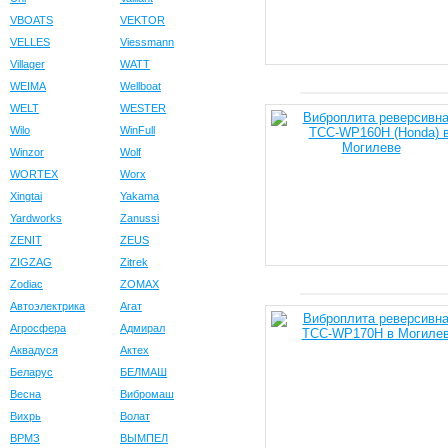
VBOATS
VEKTOR
VELLES
Viessmann
Villager
WATT
WEIMA
Wellboat
WELT
WESTER
Wilo
WinFull
Winzor
Wolf
WORTEX
Worx
Xingtai
Yakama
Yardworks
Zanussi
ZENIT
ZEUS
ZIGZAG
Zitrek
Zodiac
ZOMAX
Автоэлектрика
Агат
Агросфера
Адмирал
Аквадуся
Актех
Беларус
БЕЛМАШ
Весна
Вибромаш
Вихрь
Волат
ВРМЗ
ВЫМПЕЛ