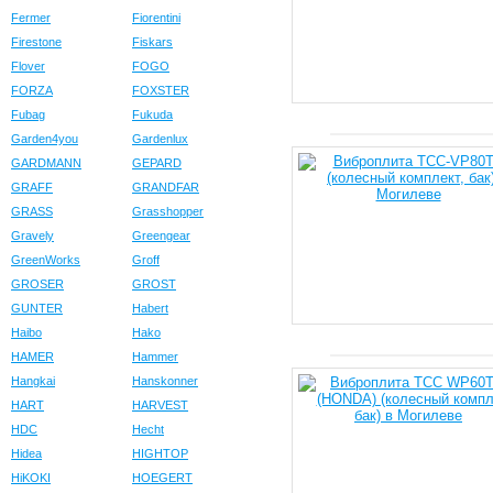
Fermer
Fiorentini
Firestone
Fiskars
Flover
FOGO
FORZA
FOXSTER
Fubag
Fukuda
Garden4you
Gardenlux
GARDMANN
GEPARD
GRAFF
GRANDFAR
GRASS
Grasshopper
Gravely
Greengear
GreenWorks
Groff
GROSER
GROST
GUNTER
Habert
Haibo
Hako
HAMER
Hammer
Hangkai
Hanskonner
HART
HARVEST
HDC
Hecht
Hidea
HIGHTOP
HiKOKI
HOEGERT