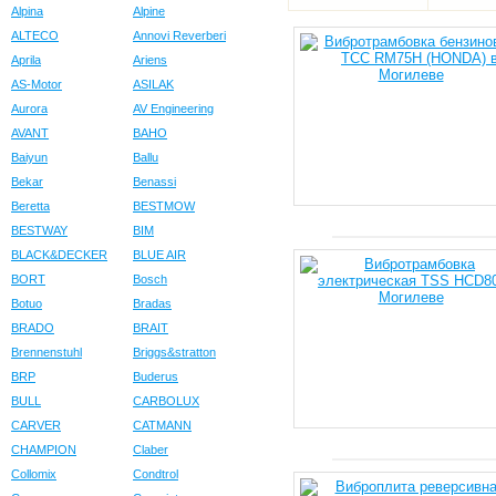
Alpina
Alpine
ALTECO
Annovi Reverberi
Aprila
Ariens
AS-Motor
ASILAK
Aurora
AV Engineering
AVANT
BAHO
Baiyun
Ballu
Bekar
Benassi
Beretta
BESTMOW
BESTWAY
BIM
BLACK&DECKER
BLUE AIR
BORT
Bosch
Botuo
Bradas
BRADO
BRAIT
Brennenstuhl
Briggs&stratton
BRP
Buderus
BULL
CARBOLUX
CARVER
CATMANN
CHAMPION
Claber
Collomix
Condtrol