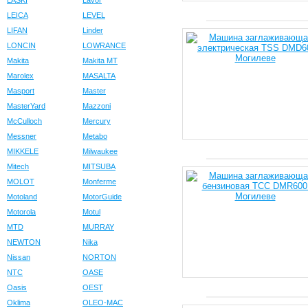
LASKI
Lavor
LEICA
LEVEL
LIFAN
Linder
LONCIN
LOWRANCE
Makita
Makita MT
Marolex
MASALTA
Masport
Master
MasterYard
Mazzoni
McCulloch
Mercury
Messner
Metabo
MIKKELE
Milwaukee
Mitech
MITSUBA
MOLOT
Monferme
Motoland
MotorGuide
Motorola
Motul
MTD
MURRAY
NEWTON
Nika
Nissan
NORTON
NTC
OASE
Oasis
OEST
Oklima
OLEO-MAC