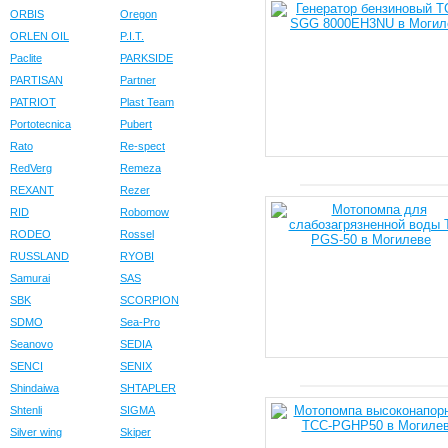
ORBIS
Oregon
ORLEN OIL
P.I.T.
Paclite
PARKSIDE
PARTISAN
Partner
PATRIOT
Plast Team
Portotecnica
Pubert
Rato
Re-spect
RedVerg
Remeza
REXANT
Rezer
RID
Robomow
RODEO
Rossel
RUSSLAND
RYOBI
Samurai
SAS
SBK
SCORPION
SDMO
Sea-Pro
Seanovo
SEDIA
SENCI
SENIX
Shindaiwa
SHTAPLER
Shtenli
SIGMA
Silver wing
Skiper