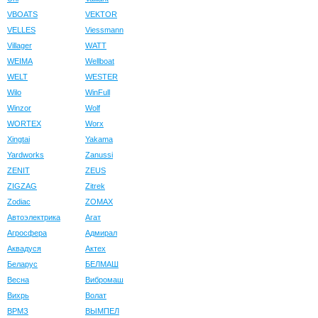
VBOATS
VEKTOR
VELLES
Viessmann
Villager
WATT
WEIMA
Wellboat
WELT
WESTER
Wilo
WinFull
Winzor
Wolf
WORTEX
Worx
Xingtai
Yakama
Yardworks
Zanussi
ZENIT
ZEUS
ZIGZAG
Zitrek
Zodiac
ZOMAX
Автоэлектрика
Агат
Агросфера
Адмирал
Аквадуся
Актех
Беларус
БЕЛМАШ
Весна
Вибромаш
Вихрь
Волат
ВРМЗ
ВЫМПЕЛ