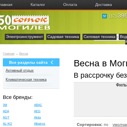
лавная
Каталог
Оплата
Доставка
395
(17)
Электроинструмент
Садовая техника
Силовая техника
Вод
Главная
→
Весна
Весна в Мог
Все разделы сайта
Активный отдых
В рассрочку бе
Климатическая техника
Филь
Все бренды:
3M
ABAC
ADA
AEG
AGT
Akita
AL-KO
Albatros
Сортировка:
по
умолча