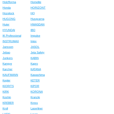
Holzfforma
Homelite
Honda
HORIZONT
Hozelock
HQ
HUGONG
Husqvarna
Huter
HWASDAN
HYUNDAI
IBO
IK Professional
Impulse
INSTRUMAX
Intex
Janssen
JASOL
Jebao
Jeta Safety
Junkers
KABIN
Kangye
Kapro
Karcher
KATANA
KAUFMANN
Kawashima
Kepler
KETER
KIORITS
KIPOR
KIRK
KORONA
Koshin
Kranzle
KREBER
Kress
Kroll
Laserliner