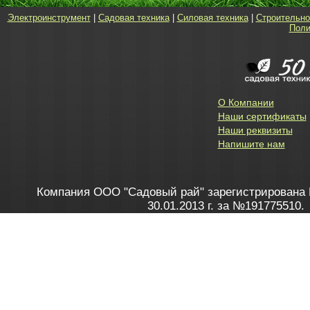
Электроинструмент
|
Садовая техника
|
Силовая техника
|
Строительно
Поли
О Компании
Наши сертификаты
Наши реквизиты
Напишите нам
Компания ООО "Садовый рай" зарегистрирована 
30.01.2013 г. за №191775510.
Зарегистрирован в Торговом реестре 28.02.2013 г. 
Как это работает
до 20:00 пн-пт, с 10:00 до 16:00 
1. Заказываю товар
2. Полу
в Контакт центре
Заби
8 801 100 45 46
Мне 
Бела
e-mail
skype