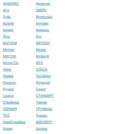
ДЖИЛЕКС
Дровосек
Жук
ЗВЕРЬ
Зубр
Интерскол
Калибр
Кентавр
Корвет
Кремень
Луга
Луч
МАГНУМ
МЕГЕОН
Метлес
Милан
МИСОМ
Мобил-К
Мотор Сiч
МТХ
Нева
ОЛЬСА
Парма
Посейдон
Ресанта
Родничок
Ручеек
Салют
Сварог
СТАНДАРТ
Строймаш
Тарпан
ТЕРМИЯ
ТРУДМАШ
ТСС
Уралец
УралСпецМаш
ФИОЛЕНТ
Хопер
Целина