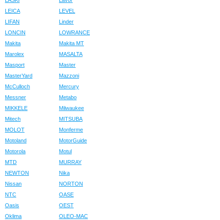
LASKI
Lavor
LEICA
LEVEL
LIFAN
Linder
LONCIN
LOWRANCE
Makita
Makita MT
Marolex
MASALTA
Masport
Master
MasterYard
Mazzoni
McCulloch
Mercury
Messner
Metabo
MIKKELE
Milwaukee
Mitech
MITSUBA
MOLOT
Monferme
Motoland
MotorGuide
Motorola
Motul
MTD
MURRAY
NEWTON
Nika
Nissan
NORTON
NTC
OASE
Oasis
OEST
Oklima
OLEO-MAC