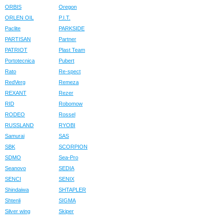
ORBIS
Oregon
ORLEN OIL
P.I.T.
Paclite
PARKSIDE
PARTISAN
Partner
PATRIOT
Plast Team
Portotecnica
Pubert
Rato
Re-spect
RedVerg
Remeza
REXANT
Rezer
RID
Robomow
RODEO
Rossel
RUSSLAND
RYOBI
Samurai
SAS
SBK
SCORPION
SDMO
Sea-Pro
Seanovo
SEDIA
SENCI
SENIX
Shindaiwa
SHTAPLER
Shtenli
SIGMA
Silver wing
Skiper