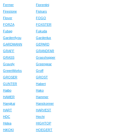
Fermer
Fiorentini
Firestone
Fiskars
Flover
FOGO
FORZA
FOXSTER
Fubag
Fukuda
Garden4you
Gardenlux
GARDMANN
GEPARD
GRAFF
GRANDFAR
GRASS
Grasshopper
Gravely
Greengear
GreenWorks
Groff
GROSER
GROST
GUNTER
Habert
Haibo
Hako
HAMER
Hammer
Hangkai
Hanskonner
HART
HARVEST
HDC
Hecht
Hidea
HIGHTOP
HiKOKI
HOEGERT