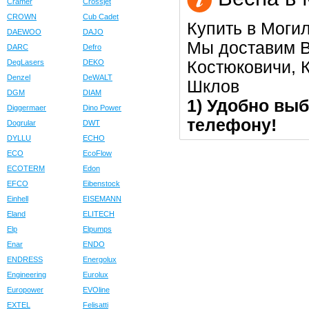
Cramer
Crossjet
CROWN
Cub Cadet
Купить в Моги
DAEWOO
DAJO
Мы доставим В
DARC
Defro
Костюковичи, К
DegLasers
DEKO
Denzel
DeWALT
Шклов
DGM
DIAM
1) Удобно выб
Diggermaer
Dino Power
телефону!
Dogrular
DWT
DYLLU
ECHO
ECO
EcoFlow
ECOTERM
Edon
EFCO
Eibenstock
Einhell
EISEMANN
Eland
ELITECH
Elp
Elpumps
Enar
ENDO
ENDRESS
Energolux
Engineering
Eurolux
Europower
EVOline
EXTEL
Felisatti