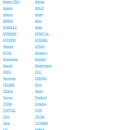
Skiper PRO
Sokkia
Solaris
SOLO
Soteco
South
SPARK
Spec
STANLEY
Stark
STARMIX
STARTUL
STEHER
STEINEL
Steinve
STIGA
STIHL
Sundays
Sunseeker
SunSun
Suzuki
Swarkmann
TAYG
TCC
Tecomec
TEKPAC
TELWIN
Terhi
TESLA
Testo
Tesvor
Thetford
TITAN
Tohatsu
TOPTUL
TOR
Toro
TOTAL
Toua
TOYAMA
Uni
Vaillant