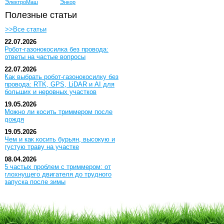
ЭлектроМаш
Энкор
Полезные статьи
>>Все статьи
22.07.2026
Робот-газонокосилка без провода:
ответы на частые вопросы
22.07.2026
Как выбрать робот-газонокосилку без
провода: RTK, GPS, LiDAR и AI для
больших и неровных участков
19.05.2026
Можно ли косить триммером после
дождя
19.05.2026
Чем и как косить бурьян, высокую и
густую траву на участке
08.04.2026
5 частых проблем с триммером: от
глохнущего двигателя до трудного
запуска после зимы