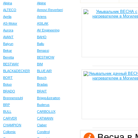
Alpina
Alpine
ALTECO
Annovi Reverberi
Aprila
Ariens
AS-Motor
ASILAK
Aurora
AV Engineering
AVANT
BAHO
Baiyun
Ballu
Bekar
Benassi
Beretta
BESTMOW
BESTWAY
BIM
BLACK&DECKER
BLUE AIR
BORT
Bosch
Botuo
Bradas
BRADO
BRAIT
Brennenstuhl
Briggs&stratton
BRP
Buderus
BULL
CARBOLUX
CARVER
CATMANN
CHAMPION
Claber
Collomix
Condtrol
Весна в 