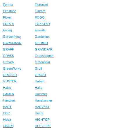
Fermer
Fiorentini
Firestone
Fiskars
Flover
FOGO
FORZA
FOXSTER
Fubag
Fukuda
Garden4you
Gardenlux
GARDMANN
GEPARD
GRAFF
GRANDFAR
GRASS
Grasshopper
Gravely
Greengear
GreenWorks
Groff
GROSER
GROST
GUNTER
Habert
Haibo
Hako
HAMER
Hammer
Hangkai
Hanskonner
HART
HARVEST
HDC
Hecht
Hidea
HIGHTOP
HiKOKI
HOEGERT