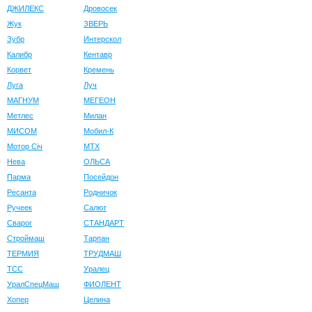
ДЖИЛЕКС
Дровосек
Жук
ЗВЕРЬ
Зубр
Интерскол
Калибр
Кентавр
Корвет
Кремень
Луга
Луч
МАГНУМ
МЕГЕОН
Метлес
Милан
МИСОМ
Мобил-К
Мотор Сiч
МТХ
Нева
ОЛЬСА
Парма
Посейдон
Ресанта
Родничок
Ручеек
Салют
Сварог
СТАНДАРТ
Строймаш
Тарпан
ТЕРМИЯ
ТРУДМАШ
ТСС
Уралец
УралСпецМаш
ФИОЛЕНТ
Хопер
Целина