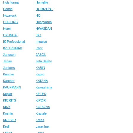
Holzfforma
Homelite
Honda
HORIZONT
Hozelock
HQ
HUGONG
Husqvarna
Huter
HWASDAN
HYUNDAI
IBO
IK Professional
Impulse
INSTRUMAX
Intex
Janssen
JASOL
Jebao
Jeta Safety
Junkers
KABIN
Kangye
Kapro
Karcher
KATANA
KAUFMANN
Kawashima
Kepler
KETER
KIORITS
KIPOR
KIRK
KORONA
Koshin
Kranzle
KREBER
Kress
Kroll
Laserliner