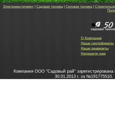
Электроинструмент
|
Садовая техника
|
Силовая техника
|
Строительно
Поли
О Компании
Наши сертификаты
Наши реквизиты
Напишите нам
Компания ООО "Садовый рай" зарегистрирована 
30.01.2013 г. за №191775510.
Зарегистрирован в Торговом реестре 28.02.2013 г. 
Как это работает
до 20:00 пн-пт, с 10:00 до 16:00 
1. Заказываю товар
2. Полу
в Контакт центре
Заби
8 801 100 45 46
Мне 
Бела
e-mail
skype