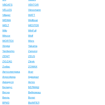
VBOATS
VEKTOR
VELLES
Viessmann
Villager
WATT
WEIMA
Wellboat
WELT
WESTER
Wilo
WinFull
Winzor
Wolf
WORTEX
Worx
Xingtai
Yakama
Yardworks
Zanussi
ZENIT
ZEUS
ZIGZAG
Zitrek
Zodiac
ZOMAX
Автоэлектрика
Агат
Агросфера
Адмирал
Аквадуся
Актех
Беларус
БЕЛМАШ
Весна
Вибромаш
Вихрь
Волат
ВРМЗ
ВЫМПЕЛ