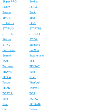
Skiper PRO
Sokkia
Solaris
SOLO
Soteco
South
SPARK
Spec
STANLEY
Stark
STARMIX
STARTUL
STEHER
STEINEL
Steinve
STIGA
STIHL
Sundays
Sunseeker
SunSun
Suzuki
Swarkmann
TAYG
TCC
Tecomec
TEKPAC
TELWIN
Terhi
TESLA
Testo
Tesvor
Thetford
TITAN
Tohatsu
TOPTUL
TOR
Toro
TOTAL
Toua
TOYAMA
Uni
Vaillant