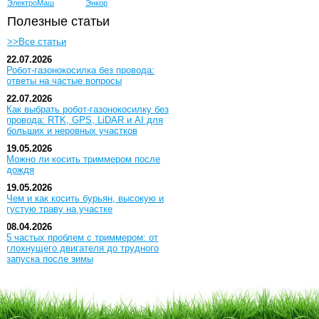
ЭлектроМаш
Энкор
Полезные статьи
>>Все статьи
22.07.2026
Робот-газонокосилка без провода:
ответы на частые вопросы
22.07.2026
Как выбрать робот-газонокосилку без
провода: RTK, GPS, LiDAR и AI для
больших и неровных участков
19.05.2026
Можно ли косить триммером после
дождя
19.05.2026
Чем и как косить бурьян, высокую и
густую траву на участке
08.04.2026
5 частых проблем с триммером: от
глохнущего двигателя до трудного
запуска после зимы