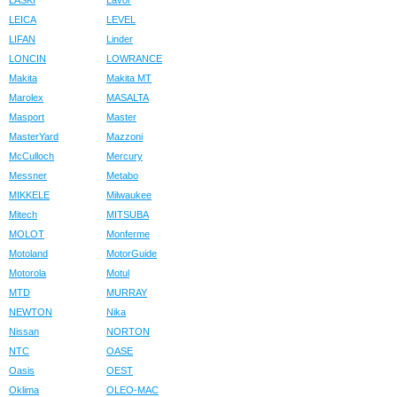
LASKI
Lavor
LEICA
LEVEL
LIFAN
Linder
LONCIN
LOWRANCE
Makita
Makita MT
Marolex
MASALTA
Masport
Master
MasterYard
Mazzoni
McCulloch
Mercury
Messner
Metabo
MIKKELE
Milwaukee
Mitech
MITSUBA
MOLOT
Monferme
Motoland
MotorGuide
Motorola
Motul
MTD
MURRAY
NEWTON
Nika
Nissan
NORTON
NTC
OASE
Oasis
OEST
Oklima
OLEO-MAC