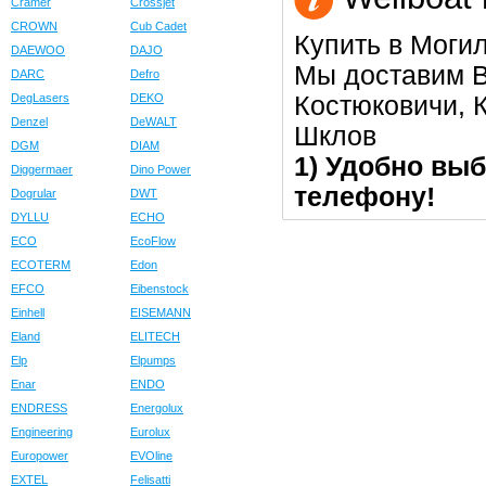
Cramer
Crossjet
CROWN
Cub Cadet
Купить в Моги
DAEWOO
DAJO
Мы доставим В
DARC
Defro
Костюковичи, К
DegLasers
DEKO
Denzel
DeWALT
Шклов
DGM
DIAM
1) Удобно выб
Diggermaer
Dino Power
телефону!
Dogrular
DWT
DYLLU
ECHO
ECO
EcoFlow
ECOTERM
Edon
EFCO
Eibenstock
Einhell
EISEMANN
Eland
ELITECH
Elp
Elpumps
Enar
ENDO
ENDRESS
Energolux
Engineering
Eurolux
Europower
EVOline
EXTEL
Felisatti