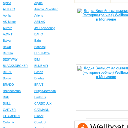
Alpina
Alpine
ALTECO
Annovi Reverberi
Aprila
Ariens
AS-Motor
ASILAK
Aurora
AV Engineering
AVANT
BAHO
Baiyun
Ballu
Bekar
Benassi
Beretta
BESTMOW
BESTWAY
BIM
BLACK&DECKER
BLUE AIR
BORT
Bosch
Botuo
Bradas
BRADO
BRAIT
Brennenstuhl
Briggs&stratton
BRP
Buderus
BULL
CARBOLUX
CARVER
CATMANN
CHAMPION
Claber
Collomix
Condtrol
Wellboat