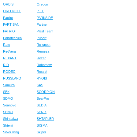
ORBIS
Oregon
ORLEN OIL
P.I.T.
Paclite
PARKSIDE
PARTISAN
Partner
PATRIOT
Plast Team
Portotecnica
Pubert
Rato
Re-spect
RedVerg
Remeza
REXANT
Rezer
RID
Robomow
RODEO
Rossel
RUSSLAND
RYOBI
Samurai
SAS
SBK
SCORPION
SDMO
Sea-Pro
Seanovo
SEDIA
SENCI
SENIX
Shindaiwa
SHTAPLER
Shtenli
SIGMA
Silver wing
Skiper