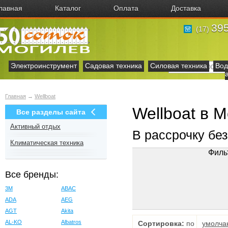
лавная
Каталог
Оплата
Доставка
395
(17)
Электроинструмент
Садовая техника
Силовая техника
Вод
Главная
→
Wellboat
Wellboat в 
Все разделы сайта
Активный отдых
В рассрочку бе
Климатическая техника
Филь
Все бренды:
3M
ABAC
ADA
AEG
AGT
Akita
AL-KO
Albatros
Сортировка:
по
умолча