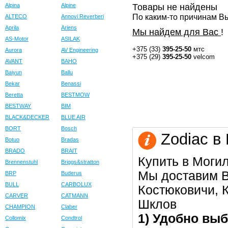
Alpina
Alpine
Товары не найдены
По каким-то причинам Вы
ALTECO
Annovi Reverberi
Aprila
Ariens
Мы найдем для Вас
!
AS-Motor
ASILAK
+375 (33)
395-25-50
мтс
Aurora
AV Engineering
+375 (29)
395-25-50
velcom
AVANT
BAHO
Baiyun
Ballu
Bekar
Benassi
Beretta
BESTMOW
BESTWAY
BIM
BLACK&DECKER
BLUE AIR
BORT
Bosch
Zodiac в
Botuo
Bradas
BRADO
BRAIT
Купить в Моги
Brennenstuhl
Briggs&stratton
Мы доставим В
BRP
Buderus
BULL
CARBOLUX
Костюковичи, К
CARVER
CATMANN
Шклов
CHAMPION
Claber
1) Удобно выб
Collomix
Condtrol