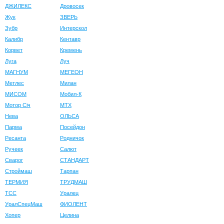
ДЖИЛЕКС
Дровосек
Жук
ЗВЕРЬ
Зубр
Интерскол
Калибр
Кентавр
Корвет
Кремень
Луга
Луч
МАГНУМ
МЕГЕОН
Метлес
Милан
МИСОМ
Мобил-К
Мотор Сiч
МТХ
Нева
ОЛЬСА
Парма
Посейдон
Ресанта
Родничок
Ручеек
Салют
Сварог
СТАНДАРТ
Строймаш
Тарпан
ТЕРМИЯ
ТРУДМАШ
ТСС
Уралец
УралСпецМаш
ФИОЛЕНТ
Хопер
Целина