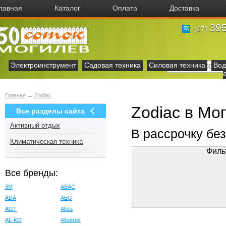
лавная
Каталог
Оплата
Доставка
395
(17)
Электроинструмент
Садовая техника
Силовая техника
Вод
Главная
→
Zodiac
Zodiac в Мо
Все разделы сайта
Активный отдых
В рассрочку бе
Климатическая техника
Филь
Все бренды:
3M
ABAC
ADA
AEG
AGT
Akita
AL-KO
Albatros