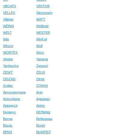
VBOATS
VEKTOR
VELLES
Viessmann
Villager
WATT
WEIMA
Wellboat
WELT
WESTER
Wilo
WinFull
Winzor
Wolf
WORTEX
Worx
Xingtai
Yakama
Yardworks
Zanussi
ZENIT
ZEUS
ZIGZAG
Zitrek
Zodiac
ZOMAX
Автоэлектрика
Агат
Агросфера
Адмирал
Аквадуся
Актех
Беларус
БЕЛМАШ
Весна
Вибромаш
Вихрь
Волат
ВРМЗ
ВЫМПЕЛ