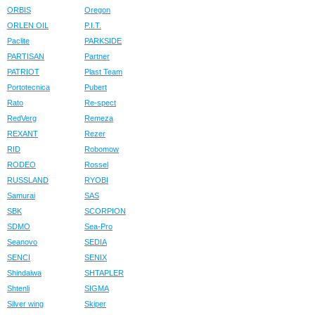
ORBIS
Oregon
ORLEN OIL
P.I.T.
Paclite
PARKSIDE
PARTISAN
Partner
PATRIOT
Plast Team
Portotecnica
Pubert
Rato
Re-spect
RedVerg
Remeza
REXANT
Rezer
RID
Robomow
RODEO
Rossel
RUSSLAND
RYOBI
Samurai
SAS
SBK
SCORPION
SDMO
Sea-Pro
Seanovo
SEDIA
SENCI
SENIX
Shindaiwa
SHTAPLER
Shtenli
SIGMA
Silver wing
Skiper