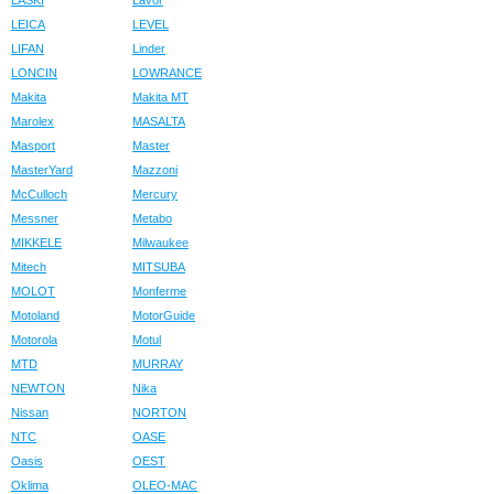
LASKI
Lavor
LEICA
LEVEL
LIFAN
Linder
LONCIN
LOWRANCE
Makita
Makita MT
Marolex
MASALTA
Masport
Master
MasterYard
Mazzoni
McCulloch
Mercury
Messner
Metabo
MIKKELE
Milwaukee
Mitech
MITSUBA
MOLOT
Monferme
Motoland
MotorGuide
Motorola
Motul
MTD
MURRAY
NEWTON
Nika
Nissan
NORTON
NTC
OASE
Oasis
OEST
Oklima
OLEO-MAC