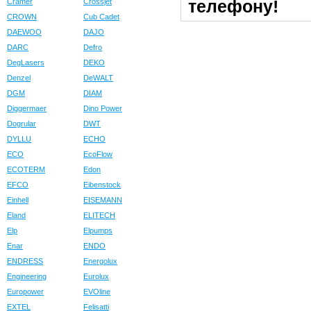
телефону!
Cramer
Crossjet
CROWN
Cub Cadet
DAEWOO
DAJO
DARC
Defro
DegLasers
DEKO
Denzel
DeWALT
DGM
DIAM
Diggermaer
Dino Power
Dogrular
DWT
DYLLU
ECHO
ECO
EcoFlow
ECOTERM
Edon
EFCO
Eibenstock
Einhell
EISEMANN
Eland
ELITECH
Elp
Elpumps
Enar
ENDO
ENDRESS
Energolux
Engineering
Eurolux
Europower
EVOline
EXTEL
Felisatti