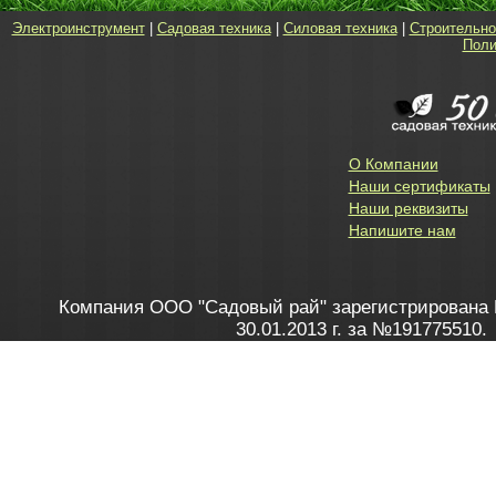
Электроинструмент
|
Садовая техника
|
Силовая техника
|
Строительно
Поли
О Компании
Наши сертификаты
Наши реквизиты
Напишите нам
Компания ООО "Садовый рай" зарегистрирована 
30.01.2013 г. за №191775510.
Зарегистрирован в Торговом реестре 28.02.2013 г. 
Как это работает
до 20:00 пн-пт, с 10:00 до 16:00 
1. Заказываю товар
2. Полу
в Контакт центре
Заби
8 801 100 45 46
Мне 
Бела
e-mail
skype