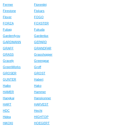
Fermer
Fiorentini
Firestone
Fiskars
Flover
FOGO
FORZA
FOXSTER
Fubag
Fukuda
Garden4you
Gardenlux
GARDMANN
GEPARD
GRAFF
GRANDFAR
GRASS
Grasshopper
Gravely
Greengear
GreenWorks
Groff
GROSER
GROST
GUNTER
Habert
Haibo
Hako
HAMER
Hammer
Hangkai
Hanskonner
HART
HARVEST
HDC
Hecht
Hidea
HIGHTOP
HiKOKI
HOEGERT