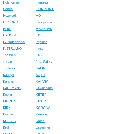
Holzfforma
Homelite
Honda
HORIZONT
Hozelock
HQ
HUGONG
Husqvarna
Huter
HWASDAN
HYUNDAI
IBO
IK Professional
Impulse
INSTRUMAX
Intex
Janssen
JASOL
Jebao
Jeta Safety
Junkers
KABIN
Kangye
Kapro
Karcher
KATANA
KAUFMANN
Kawashima
Kepler
KETER
KIORITS
KIPOR
KIRK
KORONA
Koshin
Kranzle
KREBER
Kress
Kroll
Laserliner