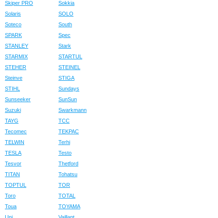
Skiper PRO
Sokkia
Solaris
SOLO
Soteco
South
SPARK
Spec
STANLEY
Stark
STARMIX
STARTUL
STEHER
STEINEL
Steinve
STIGA
STIHL
Sundays
Sunseeker
SunSun
Suzuki
Swarkmann
TAYG
TCC
Tecomec
TEKPAC
TELWIN
Terhi
TESLA
Testo
Tesvor
Thetford
TITAN
Tohatsu
TOPTUL
TOR
Toro
TOTAL
Toua
TOYAMA
Uni
Vaillant