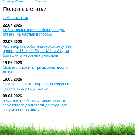
ЭлектроМаш
Энкор
Полезные статьи
>>Все статьи
22.07.2026
Робот-газонокосилка без провода:
ответы на частые вопросы
22.07.2026
Как выбрать робот-газонокосилку без
провода: RTK, GPS, LiDAR и AI для
больших и неровных участков
19.05.2026
Можно ли косить триммером после
дождя
19.05.2026
Чем и как косить бурьян, высокую и
густую траву на участке
08.04.2026
5 частых проблем с триммером: от
глохнущего двигателя до трудного
запуска после зимы