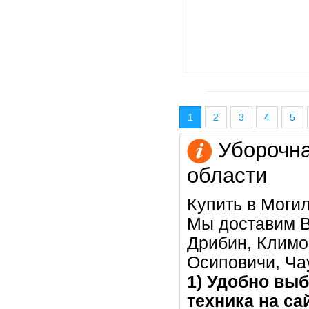
1
2
3
4
5
Уборочна
области
Купить в Моги
Мы доставим В
Дрибин, Климов
Осиповичи, Ча
1) Удобно выб
техника на са