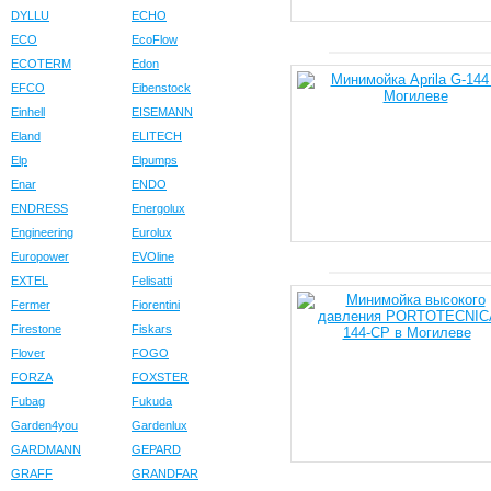
DYLLU
ECHO
ECO
EcoFlow
ECOTERM
Edon
EFCO
Eibenstock
Einhell
EISEMANN
Eland
ELITECH
Elp
Elpumps
Enar
ENDO
ENDRESS
Energolux
Engineering
Eurolux
Europower
EVOline
EXTEL
Felisatti
Fermer
Fiorentini
Firestone
Fiskars
Flover
FOGO
FORZA
FOXSTER
Fubag
Fukuda
Garden4you
Gardenlux
GARDMANN
GEPARD
GRAFF
GRANDFAR