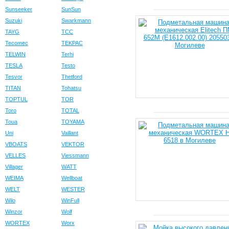
Sunseeker
SunSun
Suzuki
Swarkmann
TAYG
TCC
Tecomec
TEKPAC
TELWIN
Terhi
TESLA
Testo
Tesvor
Thetford
TITAN
Tohatsu
TOPTUL
TOR
Toro
TOTAL
Toua
TOYAMA
Uni
Vaillant
VBOATS
VEKTOR
VELLES
Viessmann
Villager
WATT
WEIMA
Wellboat
WELT
WESTER
Wilo
WinFull
Winzor
Wolf
WORTEX
Worx