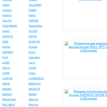
Jebao
Jeta Safety
Junkers
KABIN
Kangye
Kapro
Karcher
KATANA
KAUFMANN
Kawashima
Kepler
KETER
KIORITS
KIPOR
KIRK
KORONA
Koshin
Kranzle
KREBER
Kress
Kroll
Laserliner
LASKI
Lavor
LEICA
LEVEL
LIFAN
Linder
LONCIN
LOWRANCE
Makita
Makita MT
Marolex
MASALTA
Masport
Master
MasterYard
Mazzoni
McCulloch
Mercury