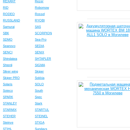
REXANT
Rezer
RID
Robomow
RODEO
Rossel
RUSSLAND
RYOBI
Samurai
SAS
SBK
SCORPION
SDMO
Sea-Pro
Seanovo
SEDIA
SENCI
SENIX
Shindaiwa
SHTAPLER
Shtenli
SIGMA
Silver wing
Skiper
Skiper PRO
Sokkia
Solaris
SOLO
Soteco
South
SPARK
Spec
STANLEY
Stark
STARMIX
STARTUL
STEHER
STEINEL
Steinve
STIGA
STIHL
Sundays