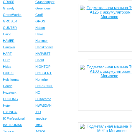
GRASS
Grasshopper
Gravely
Greengear
GreenWorks
Groff
GROSER
GROST
GUNTER
Habert
Haibo
Hako
HAMER
Hammer
Hangkai
Hanskonner
HART
HARVEST
HDC
Hecht
Hidea
HIGHTOP
HiKOKI
HOEGERT
Holzfforma
Homelite
Honda
HORIZONT
Hozelock
HQ
HUGONG
Husqvarna
Huter
HWASDAN
HYUNDAI
IBO
IK Professional
Impulse
INSTRUMAX
Intex
Janssen
JASOL