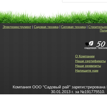
Электроинструмент
|
Садовая техника
|
Силовая техника
|
Строительно
Поли
О Компании
Наши сертификаты
Наши реквизиты
Напишите нам
Компания ООО "Садовый рай" зарегистрирована 
30.01.2013 г. за №191775510.
Зарегистрирован в Торговом реестре 28.02.2013 г. 
Как это работает
до 20:00 пн-пт, с 10:00 до 16:00 