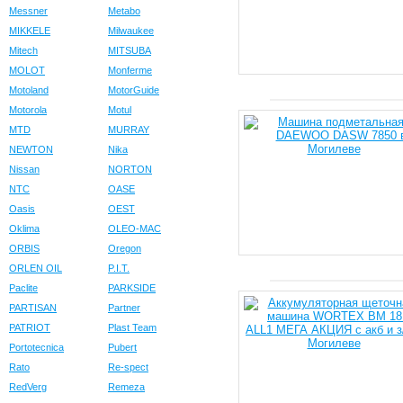
Messner
Metabo
MIKKELE
Milwaukee
Mitech
MITSUBA
MOLOT
Monferme
Motoland
MotorGuide
Motorola
Motul
MTD
MURRAY
NEWTON
Nika
Nissan
NORTON
NTC
OASE
Oasis
OEST
Oklima
OLEO-MAC
ORBIS
Oregon
ORLEN OIL
P.I.T.
Paclite
PARKSIDE
PARTISAN
Partner
PATRIOT
Plast Team
Portotecnica
Pubert
Rato
Re-spect
RedVerg
Remeza