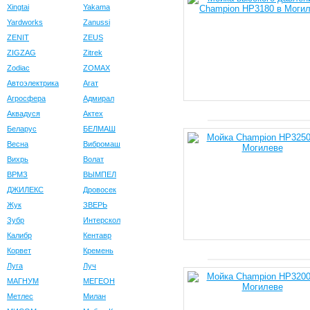
Xingtai
Yakama
Yardworks
Zanussi
ZENIT
ZEUS
ZIGZAG
Zitrek
Zodiac
ZOMAX
Автоэлектрика
Агат
Агросфера
Адмирал
Аквадуся
Актех
Беларус
БЕЛМАШ
Весна
Вибромаш
Вихрь
Волат
ВРМЗ
ВЫМПЕЛ
ДЖИЛЕКС
Дровосек
Жук
ЗВЕРЬ
Зубр
Интерскол
Калибр
Кентавр
Корвет
Кремень
Луга
Луч
МАГНУМ
МЕГЕОН
Метлес
Милан