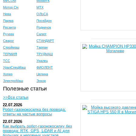
МИСОМ
Мобил-К
Мотор Сiч
МТХ
Нева
ОЛЬСА
Парма
Посейдон
Ресанта
Родничок
Ручеек
Салют
Сварог
СТАНДАРТ
Строймаш
Тарпан
ТЕРМИЯ
ТРУДМАШ
ТСС
Уралец
УралСпецМаш
ФИОЛЕНТ
Хопер
Целина
ЭлектроМаш
Энкор
Полезные статьи
>>Все статьи
22.07.2026
Робот-газонокосилка без провода:
ответы на частые вопросы
22.07.2026
Как выбрать робот-газонокосилку без
провода: RTK, GPS, LiDAR и AI для
больших и неровных участков