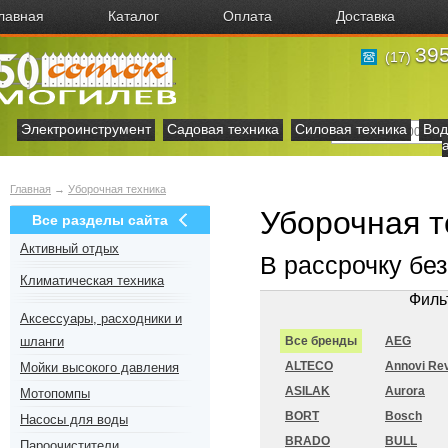
лавная
Каталог
Оплата
Доставка
395
(17)
Электроинструмент
Садовая техника
Силовая техника
Вод
Главная
→
Уборочная техника
Уборочная т
Все разделы сайта
Активный отдых
В рассрочку бе
Климатическая техника
Филь
Аксесcуары, расходники и
шланги
Все бренды
AEG
ALTECO
Annovi Rev
Мойки высокого давления
ASILAK
Aurora
Мотопомпы
BORT
Bosch
Насосы для воды
BRADO
BULL
Пароочистители