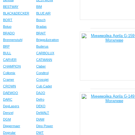
Beretta
BESTMOW
WORTEX
Worx
BESTWAY
BIM
BLACK&DECKER
BLUE AIR
Вихрь
ВЫМПЕЛ
BORT
Bosch
Интерскол
Калибр
Botuo
Bradas
Нева
Парма
BRADO
BRAIT
ТСС
Brennenstuhl
Briggs&stratton
BRP
Buderus
BULL
CARBOLUX
CARVER
CATMANN
CHAMPION
Claber
Collomix
Condtrol
Cramer
Crossjet
CROWN
Cub Cadet
DAEWOO
DAJO
DARC
Defro
DegLasers
DEKO
Denzel
DeWALT
DGM
DIAM
Diggermaer
Dino Power
Dogrular
DWT