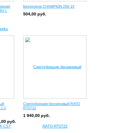
торная
Бензопила CHAMPION 256-15
4V с
504,00
руб.
ный
Снегоуборщик бензиновый RATO
L1 2
RT0722
1 940,00
руб.
0,00
руб.