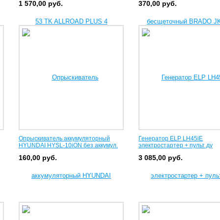
1 570,00
руб.
370,00
руб.
Опрыскиватель аккумуляторный
Генератор ELP LH45iE
HYUNDAI HYSL-10iON без аккумул.
электростартер + пульт ду
160,00
руб.
3 085,00
руб.