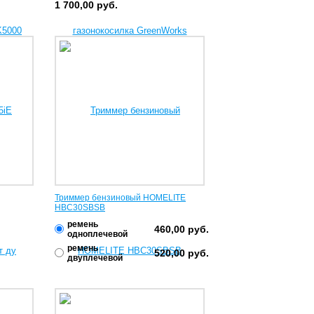
1 700,00
руб.
Триммер бензиновый HOMELITE
HBC30SBSB
ремень
460,00
руб.
одноплечевой
ремень
520,00
руб.
двуплечевой