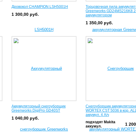
Дровокол CHAMPION LSH5001H
Торцовочная пила аккумуля
Greenworks GD24MS216K8 2
1 300,00
руб.
аккумулятором
1 350,00
руб.
Аккумуляторный снегоуборщик
Снегоуборщик аккумулятор
Greenworks DigiPro GD40ST
WORTEX CST 5036 в кор. AL
аккумул. 4 А/ч
1 040,00
руб.
подходят Makita
1 20
аккумул.