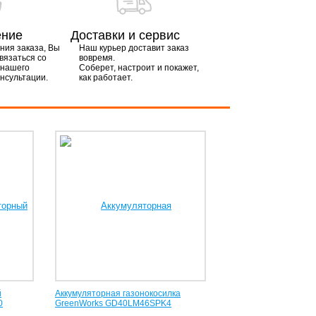
ение
Доставки и сервис
ия заказа, Вы
Наш курьер доставит заказ
вязаться со
вовремя.
 нашего
Соберет, настроит и покажет,
онсультации.
как работает.
й
Аккумуляторная газонокосилка
0
GreenWorks GD40LM46SPK4