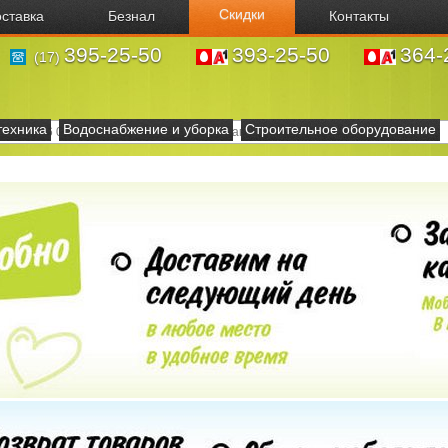
Скидки
ставка
Безнал
Контакты
395-25-50
393-25-50
364-
(17)
техника
Водоснабжение и уборка
Строительное оборудование