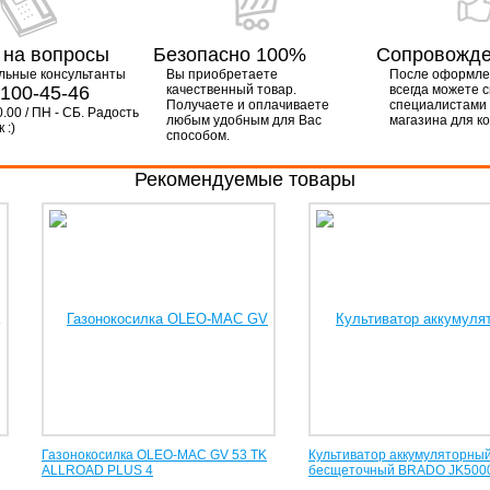
 на вопросы
Безопасно 100%
Сопровожд
льные консультанты
Вы приобретаете
После оформлен
-100-45-46
качественный товар.
всегда можете с
Получаете и оплачиваете
специалистами
0.00 / ПН - СБ. Радость
любым удобным для Вас
магазина для к
 :)
способом.
Рекомендуемые товары
Газонокосилка OLEO-MAC GV 53 TK
Культиватор аккумуляторны
ALLROAD PLUS 4
бесщеточный BRADO JK500